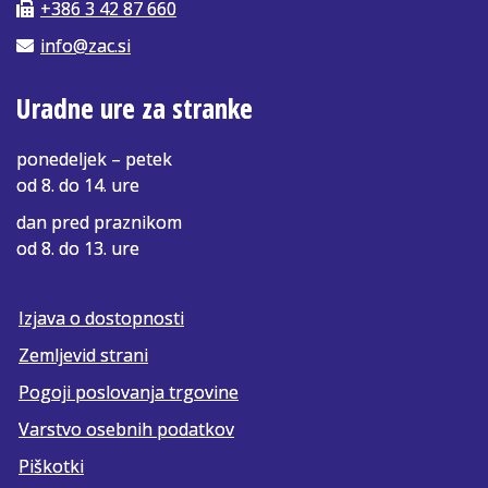
+386 3 42 87 660
info@zac.si
Uradne ure za stranke
ponedeljek – petek
od 8. do 14. ure
dan pred praznikom
od 8. do 13. ure
Izjava o dostopnosti
Zemljevid strani
Pogoji poslovanja trgovine
Varstvo osebnih podatkov
Piškotki