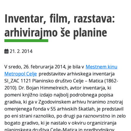
Vsebina strani
Za uporabnike
Inventar, film, razstava:
Vloga za upravne namene
arhivirajmo še planine
Vloga za čitalnico
Vodnik po fondih in zbirkah
21. 2. 2014
VAČ – VIRTUALNA ARHIVSKA ČITALNICA
V sredo, 26. februrarja 2014, je bila v
Mestnem kinu
Za ustvarjalce
Metropol Celje
predstavitev arhivskega inventarja
Strokovna usposabljanja za uslužbence
SI_ZAC 1121 Planinsko društvo Celje – Matica (1862-
2010). Dr. Bojan Himmelreich, avtor inventarja, ki
Gradivo
pomeni knjižno izdajo najbolj podrobnega popisa
gradiva, ki ga v Zgodovinskem arhivu hranimo znotraj
Register ustvarjalcev
omenjenega fonda v 55 arhivskih škatlah, je predstavil
po eni strani raznoliko, po drugi pa raznovrstno in zelo
Arhivske škatle
bogato gradivo, ki je nastalo v okviru organiziranja
planinskega društva Celje-Matica in predhodnikov
Projekti