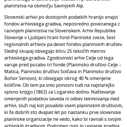
planinstva na območju Savinjskih Alp.
Slovenski elektronski arhiv
Slovenski arhivi po dostopnih podatkih hranijo enajst
Anonimka
fondov arhivskega gradiva, neposredno povezanega z
razvojem planinstva na Slovenskem. Arhiv Republike
Virtualni.ZAC
Slovenije v Ljubljani hrani fond Planinske zveze, šest
regionalnih arhivov pa deset fondov planinskih društev.
Publikacije
Slednji skupaj obsegajo blizu 25 tekočih metrov
arhivskega gradiva. Zgodovinski arhiv Celje od tega
varuje pred pozabo tri fonde (Planinsko društvo Celje –
Matica, Planinsko društvo Solčava in Planinsko društvo
Bohor Senovo), ki obsegajo okrog 40 % omenjene
količine. Ob tem pa smo ponosni tudi na najstarejšo
vpisno knjigo (1862) za Logarsko dolino. Naštevanje
omenjenih podatkov seveda ni odsev tekmovanja med
arhivi, služi naj kot povabilo vsem planinskim društvom,
ki že dobrih sto dvajset let po nastanku prve slovenske
planinske organizacije ne vedo, kako bi ravnali s svojim
arhivskih gradivom. Podroben opis in urejanje gradiva,