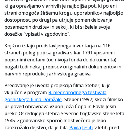
ki ga opravljamo v arhivih je najboljša pot, ki po eni
strani omogoča širšemu krogu uporabnikov najboljšo
dostopnost, po drugi pa utrjuje pomen delovanja
posameznih društev in sekcij, ki bi si želela svoje
dosežke “vpisati v zgodovino”.
Knjižno izdajo predstavljenega inventarja na 116
straneh poleg popisa gradiva s kar 1791 vpisanimi
popisnimi enotami (od nivoja fonda do dokumenta)
bogati tudi nekaj prepisov originalnih dokumentov in
barvnih reprodukcij arhivskega gradiva.
Predavanje je uvedla projekcija filma Steber, ki je
vključen v program
8. mednarodnega festivala
gorniškega filma Domžale
. Steber (1997) skozi filmsko
pripoved obravnava vzpon Joža Čopa in Pavle Jesih
preko Osrednjega stebra Severne triglavske stene leta
1945. Zgodovinsko sporočilnost večera je lepo
zaokrožalo dejstvo, da je bila
Pavla Jesih
v letih pred