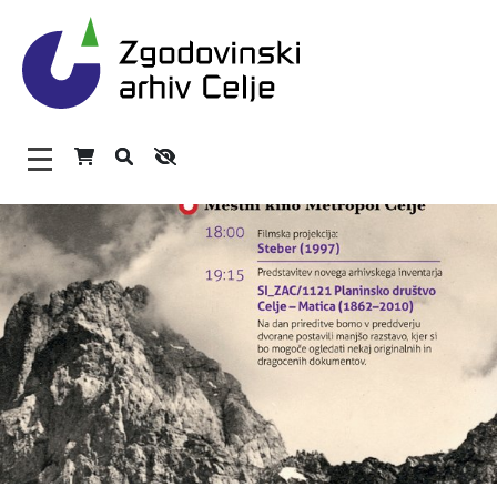
Zgodovinski arhiv Celje – H
Glavni meni
O arhivu
Zaposleni
Povezave
Varstvo osebnih podatkov
Katalog informacij javnega značaja
Zakonodaja