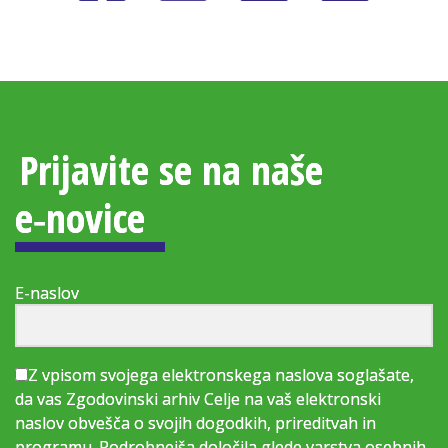
Prijavite se na naše
e‑novice
E-naslov
Z vpisom svojega elektronskega naslova soglašate,
da vas Zgodovinski arhiv Celje na vaš elektronski
naslov obvešča o svojih dogodkih, prireditvah in
programu. Podrobnejša določila glede varstva osebnih