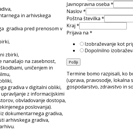
Javnopravna oseba
*
diva,
Naslov
*
ntarnega in arhivskega
Poštna številka
*
Kraj
*
ega gradiva pred prenosom v
Prijava na
*
irki,
Izobraževanje kot pr
Dopolnilno izobražev
i zbirki,
se nanašajo na zasebnost,
Pošlji
škodbami, uničenjem in
Termine bomo razpisali, ko b
ilmu,
(uprava, pravosodje, lokalna 
bliki,
gospodarstvo, zdravstvo in so
gradiva v digitalni obliki,
 upravljanje z informacijskimi
ostorov, obvladovanje dostopa,
ekinjenega poslovanja).
 iz dokumentarnega gradiva,
ti arhivskega gradiva,
arhivu.