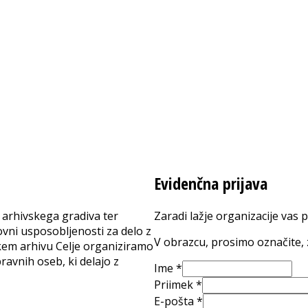
Evidenčna prijava
arhivskega gradiva ter
Zaradi lažje organizacije vas 
kovni usposobljenosti za delo z
V obrazcu, prosimo označite, 
kem arhivu Celje organiziramo
avnih oseb, ki delajo z
Ime
*
Priimek
*
E-pošta
*