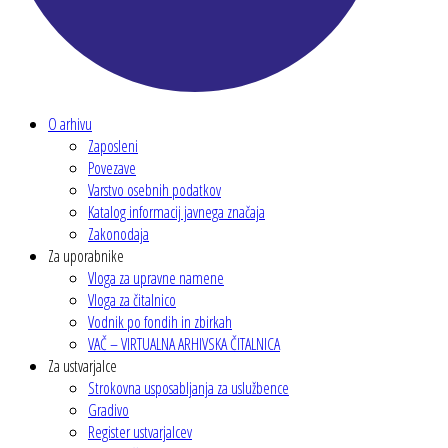
Glavni meni
O arhivu
Zaposleni
Povezave
Varstvo osebnih podatkov
Katalog informacij javnega značaja
Zakonodaja
Za uporabnike
Vloga za upravne namene
Vloga za čitalnico
Vodnik po fondih in zbirkah
VAČ – VIRTUALNA ARHIVSKA ČITALNICA
Za ustvarjalce
Strokovna usposabljanja za uslužbence
Gradivo
Register ustvarjalcev