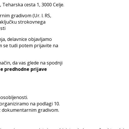
 Teharska cesta 1, 3000 Celje.
nim gradivom (Ur. l. RS,
 zaključku strokovnega
sti
ja, delavnice objavljamo
m se tudi potem prijavite na
način, da vas glede na spodnji
te predhodne prijave
osobljenosti.
i organiziramo na podlagi 10.
o z dokumentarnim gradivom.