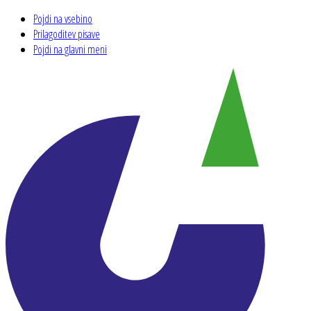
Pojdi na vsebino
Prilagoditev pisave
Pojdi na glavni meni
Zgodovinski arhiv Celje – Hiša pis