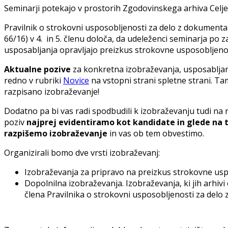
Seminarji potekajo v prostorih Zgodovinskega arhiva Celje,
Pravilnik o strokovni usposobljenosti za delo z dokumentar
66/16) v 4. in 5. členu določa, da udeleženci seminarja po
usposabljanja opravljajo preizkus strokovne usposobljeno
Aktualne pozive
za konkretna izobraževanja, usposabljan
redno v rubriki
Novice
na vstopni strani spletne strani. Ta
razpisano izobraževanje!
Dodatno pa bi vas radi spodbudili k izobraževanju tudi na 
poziv
najprej evidentiramo kot kandidate in glede na 
razpišemo izobraževanje
in vas ob tem obvestimo.
Organizirali bomo dve vrsti izobraževanj:
Izobraževanja za pripravo na preizkus strokovne usp
Dopolnilna izobraževanja. Izobraževanja, ki jih arhiv
člena Pravilnika o strokovni usposobljenosti za del