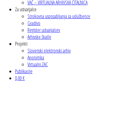
VAČ – VIRTUALNA ARHIVSKA ČITALNICA
Za ustvarjalce
Strokovna usposabljanja za uslužbence
Gradivo
Register ustvarjalcev
Arhivske škatle
Projekti
Slovenski elektronski arhiv
Anonimka
Virtualni.ZAC
Publikacije
0,00 €