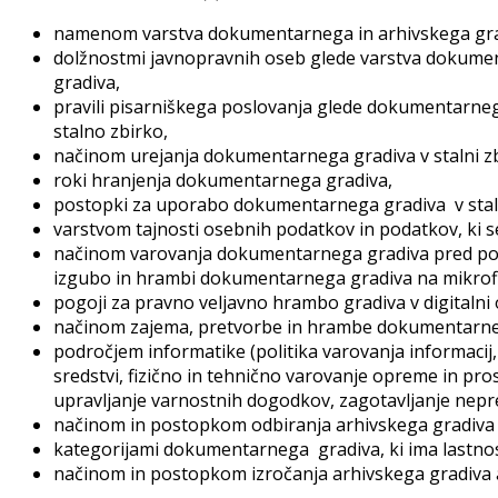
namenom varstva dokumentarnega in arhivskega gra
dolžnostmi javnopravnih oseb glede varstva dokume
gradiva,
pravili pisarniškega poslovanja glede dokumentarn
stalno zbirko,
načinom urejanja dokumentarnega gradiva v stalni zb
roki hranjenja dokumentarnega gradiva,
postopki za uporabo dokumentarnega gradiva v staln
varstvom tajnosti osebnih podatkov in podatkov, ki 
načinom varovanja dokumentarnega gradiva pred po
izgubo in hrambi dokumentarnega gradiva na mikrof
pogoji za pravno veljavno hrambo gradiva v digitalni o
načinom zajema, pretvorbe in hrambe dokumentarnega 
področjem informatike (politika varovanja informacij,
sredstvi, fizično in tehnično varovanje opreme in pr
upravljanje varnostnih dogodkov, zagotavljanje nepr
načinom in postopkom odbiranja arhivskega gradiva
kategorijami dokumentarnega gradiva, ki ima lastnos
načinom in postopkom izročanja arhivskega gradiva 