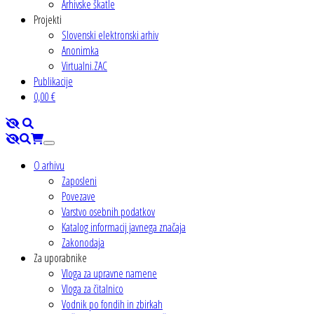
Arhivske škatle
Projekti
Slovenski elektronski arhiv
Anonimka
Virtualni.ZAC
Publikacije
0,00 €
O arhivu
Zaposleni
Povezave
Varstvo osebnih podatkov
Katalog informacij javnega značaja
Zakonodaja
Za uporabnike
Vloga za upravne namene
Vloga za čitalnico
Vodnik po fondih in zbirkah