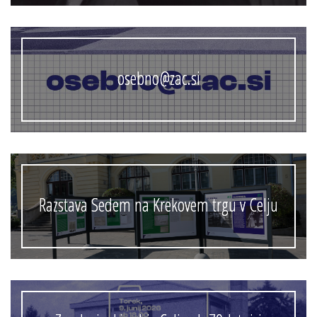
osebno@zac.si
Razstava Sedem na Krekovem trgu v Celju