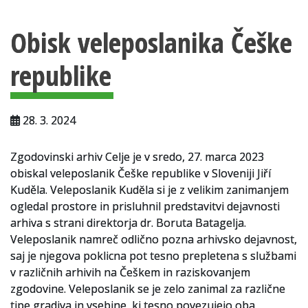
Vsebina strani
Za uporabnike
Obisk veleposlanika Češke
Vloga za upravne namene
republike
Vloga za čitalnico
Vodnik po fondih in zbirkah
28. 3. 2024
VAČ – VIRTUALNA ARHIVSKA ČITALNICA
Zgodovinski arhiv Celje je v sredo, 27. marca 2023
Za ustvarjalce
obiskal veleposlanik Češke republike v Sloveniji Jiří
Strokovna usposabljanja za uslužbence
Kuděla. Veleposlanik Kudĕla si je z velikim zanimanjem
ogledal prostore in prisluhnil predstavitvi dejavnosti
Gradivo
arhiva s strani direktorja dr. Boruta Batagelja.
Veleposlanik namreč odlično pozna arhivsko dejavnost,
Register ustvarjalcev
saj je njegova poklicna pot tesno prepletena s službami
v različnih arhivih na Češkem in raziskovanjem
Arhivske škatle
zgodovine. Veleposlanik se je zelo zanimal za različne
tipe gradiva in vsebine, ki tesno povezujejo oba
Projekti