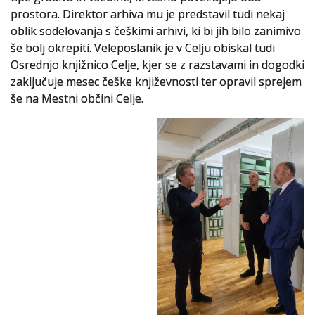
prostora. Direktor arhiva mu je predstavil tudi nekaj
Slovenski elektronski arhiv
oblik sodelovanja s češkimi arhivi, ki bi jih bilo zanimivo
še bolj okrepiti. Veleposlanik je v Celju obiskal tudi
Anonimka
Osrednjo knjižnico Celje, kjer se z razstavami in dogodki
zaključuje mesec češke književnosti ter opravil sprejem
Virtualni.ZAC
še na Mestni občini Celje.
Publikacije