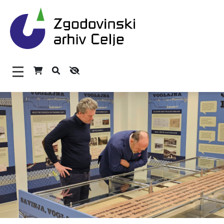
Zgodovinski arhiv Celje – H
Glavni meni
O arhivu
Zaposleni
Povezave
Varstvo osebnih podatkov
Katalog informacij javnega značaja
Zakonodaja