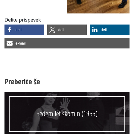
Delite prispevek
deli
deli
deli
e-mail
Preberite še
Sedem let skomin (1955)