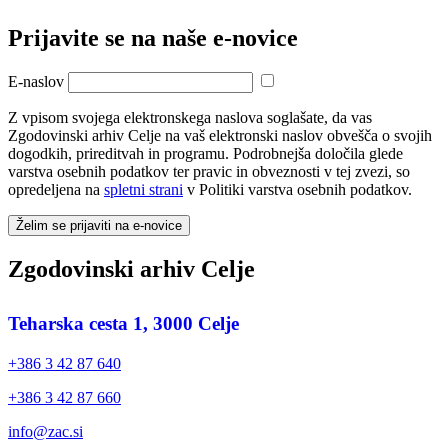
Prijavite se na naše e‑novice
E-naslov
Z vpisom svojega elektronskega naslova soglašate, da vas
Zgodovinski arhiv Celje na vaš elektronski naslov obvešča o svojih
dogodkih, prireditvah in programu. Podrobnejša določila glede
varstva osebnih podatkov ter pravic in obveznosti v tej zvezi, so
opredeljena na
spletni strani
v Politiki varstva osebnih podatkov.
Želim se prijaviti na e-novice
Zgodovinski arhiv Celje
Teharska cesta 1, 3000 Celje
+386 3 42 87 640
+386 3 42 87 660
info@zac.si