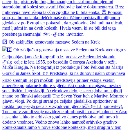
7️⃣ Ob zaključku gostovanja razstave Sedem na Krek