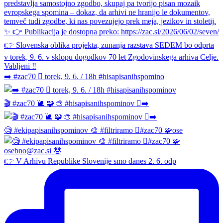
➡️ #zac70 🫆 torek, 9. 6. / 18h #hisapisanihspomino
🎬 #zac70 🐌 🧩🎨 #hisapisanihspominov 🫆➡️
🧐 #ekipapisanihspominov 🎨 #filtriramo 🫆#zac70 🧩ose
👉 V Arhivu Republike Slovenije smo danes 2. 6. odp