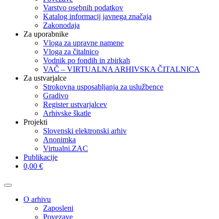
Varstvo osebnih podatkov
Katalog informacij javnega značaja
Zakonodaja
Za uporabnike
Vloga za upravne namene
Vloga za čitalnico
Vodnik po fondih in zbirkah
VAČ – VIRTUALNA ARHIVSKA ČITALNICA
Za ustvarjalce
Strokovna usposabljanja za uslužbence
Gradivo
Register ustvarjalcev
Arhivske škatle
Projekti
Slovenski elektronski arhiv
Anonimka
Virtualni.ZAC
Publikacije
0,00 €
O arhivu
Zaposleni
Povezave