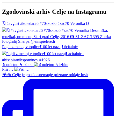
Zgodovinski arhiv Celje na Instagramu
🗓️ #avgust #koledar26 #70skozi6 #zac70 Veronika D
Pojdi z menoj v toplice❗️100 let nazaj❗️ #citalnic
🍦poletno 🍡izbira
Piši …
🎥🚲 Celje je gostilo snemanje priznane oddaje Invit