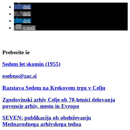
deli
deli
deli
e-mail
Preberite še
Sedem let skomin (1955)
osebno@zac.si
Razstava Sedem na Krekovem trgu v Celju
Zgodovinski arhiv Celje ob 70-letnici delovanja
povezuje arhiv, mesto in Evropo
SEVEN: publikacija ob obeleževanju
Mednarodnega arhivskega tedna