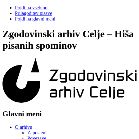
Pojdi na vsebino
Prilagoditev pisave
Pojdi na glavni meni
Zgodovinski arhiv Celje – Hiša
pisanih spominov
Glavni meni
O arhivu
Zaposleni
Povezave