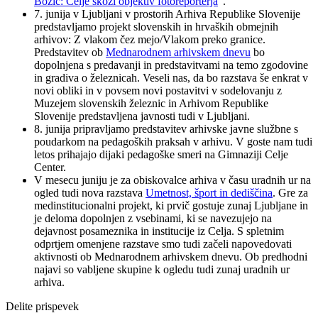
Božič: Celje skozi objektiv fotoreporterja
“.
7. junija v Ljubljani v prostorih Arhiva Republike Slovenije
predstavljamo projekt slovenskih in hrvaških obmejnih
arhivov: Z vlakom čez mejo/Vlakom preko granice.
Predstavitev ob
Mednarodnem arhivskem dnevu
bo
dopolnjena s predavanji in predstavitvami na temo zgodovine
in gradiva o železnicah. Veseli nas, da bo razstava še enkrat v
novi obliki in v povsem novi postavitvi v sodelovanju z
Muzejem slovenskih železnic in Arhivom Republike
Slovenije predstavljena javnosti tudi v Ljubljani.
8. junija pripravljamo predstavitev arhivske javne službne s
poudarkom na pedagoških praksah v arhivu. V goste nam tudi
letos prihajajo dijaki pedagoške smeri na Gimnaziji Celje
Center.
V mesecu juniju je za obiskovalce arhiva v času uradnih ur na
ogled tudi nova razstava
Umetnost, šport in dediščina
. Gre za
medinstitucionalni projekt, ki prvič gostuje zunaj Ljubljane in
je deloma dopolnjen z vsebinami, ki se navezujejo na
dejavnost posameznika in institucije iz Celja. S spletnim
odprtjem omenjene razstave smo tudi začeli napovedovati
aktivnosti ob Mednarodnem arhivskem dnevu. Ob predhodni
najavi so vabljene skupine k ogledu tudi zunaj uradnih ur
arhiva.
Delite prispevek