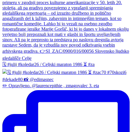
🗓️ #julij #koledar26 / Celjski maraton 1986 ⏳ #za
✏️ Opravljeno. @laurencepithie , zmagovalec 3. eta