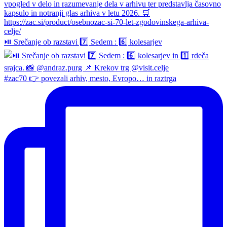
⏯️ Srečanje ob razstavi 7️⃣ Sedem : 6️⃣ kolesarjev
#zac70 👉 povezali arhiv, mesto, Evropo… in raztrga