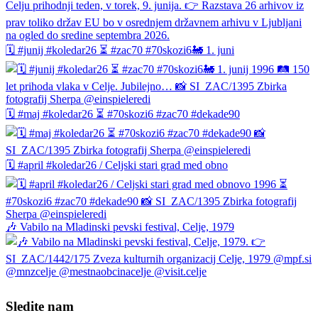
🗓️ #junij #koledar26 ⏳ #zac70 #70skozi6🚂 1. juni
🗓️ #maj #koledar26 ⏳ #70skozi6 #zac70 #dekade90
🗓️ #april #koledar26 / Celjski stari grad med obno
🎶 Vabilo na Mladinski pevski festival, Celje, 1979
Sledite nam