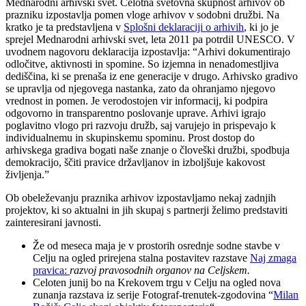
Mednarodni arhivski svet. Celotna svetovna skupnost arhivov ob
prazniku izpostavlja pomen vloge arhivov v sodobni družbi. Na
kratko je ta predstavljena v
Splošni deklaraciji o arhivih
, ki jo je
sprejel Mednarodni arhivski svet, leta 2011 pa potrdil UNESCO. V
uvodnem nagovoru deklaracija izpostavlja: “Arhivi dokumentirajo
odločitve, aktivnosti in spomine. So izjemna in nenadomestljiva
dediščina, ki se prenaša iz ene generacije v drugo. Arhivsko gradivo
se upravlja od njegovega nastanka, zato da ohranjamo njegovo
vrednost in pomen. Je verodostojen vir informacij, ki podpira
odgovorno in transparentno poslovanje uprave. Arhivi igrajo
poglavitno vlogo pri razvoju družb, saj varujejo in prispevajo k
individualnemu in skupinskemu spominu. Prost dostop do
arhivskega gradiva bogati naše znanje o človeški družbi, spodbuja
demokracijo, ščiti pravice državljanov in izboljšuje kakovost
življenja.”
Ob obeleževanju praznika arhivov izpostavljamo nekaj zadnjih
projektov, ki so aktualni in jih skupaj s partnerji želimo predstaviti
zainteresirani javnosti.
Že od meseca maja je v prostorih osrednje sodne stavbe v
Celju na ogled prirejena stalna postavitev razstave
Naj zmaga
pravica:
razvoj pravosodnih organov na Celjskem.
Celoten junij bo na Krekovem trgu v Celju na ogled nova
zunanja razstava iz serije Fotograf-trenutek-zgodovina “
Milan