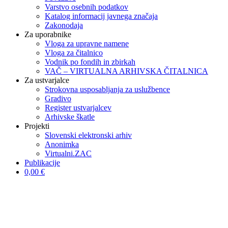
Varstvo osebnih podatkov
Katalog informacij javnega značaja
Zakonodaja
Za uporabnike
Vloga za upravne namene
Vloga za čitalnico
Vodnik po fondih in zbirkah
VAČ – VIRTUALNA ARHIVSKA ČITALNICA
Za ustvarjalce
Strokovna usposabljanja za uslužbence
Gradivo
Register ustvarjalcev
Arhivske škatle
Projekti
Slovenski elektronski arhiv
Anonimka
Virtualni.ZAC
Publikacije
0,00 €