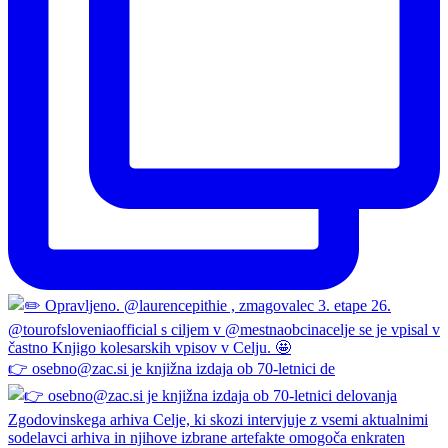
👉 osebno@zac.si je knjižna izdaja ob 70-letnici de