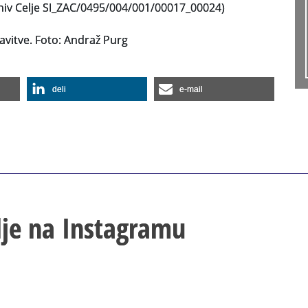
hiv Celje SI_ZAC/0495/004/001/00017_00024)
tavitve. Foto: Andraž Purg
deli
e-mail
lje na Instagramu