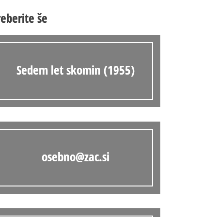
Anonimka
reberite še
Virtualni.ZAC
Publikacije
Sedem let skomin (1955)
osebno@zac.si