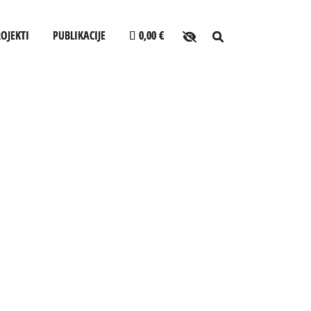
OJEKTI
PUBLIKACIJE
0,00 €
O arhivu
LJANJA ZA USLUŽBENCE
SLOVENSKI ELEKTRONSKI ARHIV
Zaposleni
ANONIMKA
Povezave
CEV
VIRTUALNI.ZAC
Varstvo osebnih podatkov
Katalog informacij javnega značaja
Zakonodaja
Za uporabnike
Vloga za upravne namene