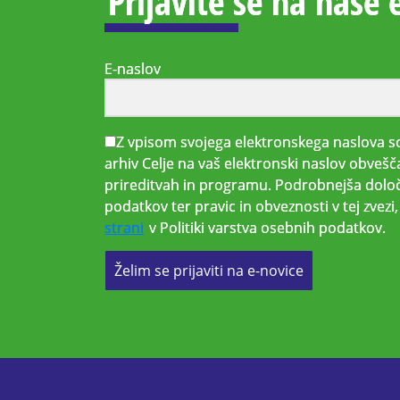
Prijavite se na naše 
E-naslov
Z vpisom svojega elektronskega naslova so
arhiv Celje na vaš elektronski naslov obvešč
prireditvah in programu. Podrobnejša določ
podatkov ter pravic in obveznosti v tej zvez
strani
v Politiki varstva osebnih podatkov.
Želim se prijaviti na e-novice