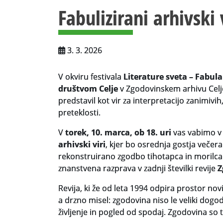
Fabulizirani arhivski 
3. 3. 2026
V okviru festivala
Literature sveta – Fabula
društvom Celje
v Zgodovinskem arhivu Celje
predstavil kot vir za interpretacijo zanimivih
preteklosti.
V
torek, 10. marca, ob 18. uri
vas vabimo 
arhivski viri
, kjer bo osrednja gostja večer
rekonstruirano zgodbo tihotapca in morilca 
znanstvena razprava v zadnji številki revije
Z
Revija, ki že od leta 1994 odpira prostor n
a drzno misel: zgodovina niso le veliki dogod
življenje in pogled od spodaj. Zgodovina so 