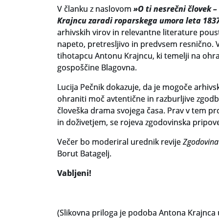
V članku z naslovom
»O ti nesrečni človek –
Krajncu zaradi roparskega umora leta 183
arhivskih virov in relevantne literature poust
napeto, pretresljivo in predvsem resnično. 
tihotapcu Antonu Krajncu, ki temelji na oh
gospoščine Blagovna.
Lucija Pečnik dokazuje, da je mogoče arhivsk
ohraniti moč avtentične in razburljive zgodb
človeška drama svojega časa. Prav v tem 
in doživetjem, se rojeva zgodovinska pripove
Večer bo moderiral urednik revije
Zgodovina
Borut Batagelj.
Vabljeni!
(Slikovna priloga je podoba Antona Krajnca