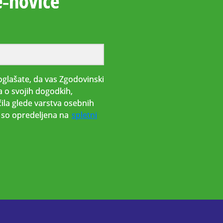
e‑novice
glašate, da vas Zgodovinski
a o svojih dogodkih,
ila glede varstva osebnih
i, so opredeljena na
spletni