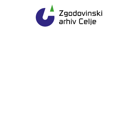
Gl
Zgodovinski arhiv Ce