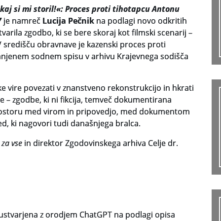
 kaj si mi storil!«: Proces proti tihotapcu Antonu
7
je namreč
Lucija Pečnik
na podlagi novo odkritih
varila zgodbo, ki se bere skoraj kot filmski scenarij –
V središču obravnave je kazenski proces proti
ranjenem sodnem spisu v arhivu Krajevnega sodišča
e vire povezati v znanstveno rekonstrukcijo in hkrati
e – zgodbe, ki ni fikcija, temveč dokumentirana
prostoru med virom in pripovedjo, med dokumentom
d, ki nagovori tudi današnjega bralca.
 za vse
in direktor Zgodovinskega arhiva Celje dr.
 ustvarjena z orodjem ChatGPT na podlagi opisa