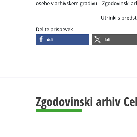
osebe v arhivskem gradivu – Zgodovinski ar
Utrinki s preds
Delite prispevek
deli
deli
Zgodovinski arhiv Ce