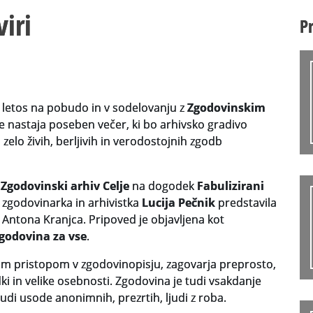
viri
P
letos na pobudo in v sodelovanju z
Zgodovinskim
 nastaja poseben večer, ki bo arhivsko gradivo
, zelo živih, berljivih in verodostojnih zgodb
v
Zgodovinski arhiv Celje
na dogodek
Fabulizirani
a zgodovinarka in arhivistka
Lucija Pečnik
predstavila
Antona Kranjca. Pripoved je objavljena kot
godovina za vse
.
ovim pristopom v zgodovinopisju, zagovarja preprosto,
ki in velike osebnosti. Zgodovina je tudi vsakdanje
tudi usode anonimnih, prezrtih, ljudi z roba.