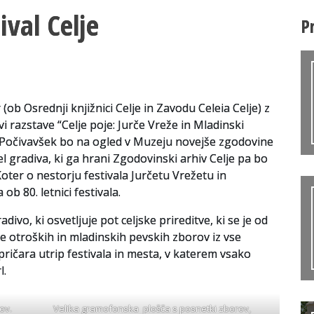
ival Celje
P
(ob Osrednji knjižnici Celje in Zavodu Celeia Celje) z
 razstave “Celje poje: Jurče Vreže in Mladinski
je Počivavšek bo na ogled v Muzeju novejše zgodovine
l gradiva, ki ga hrani Zgodovinski arhiv Celje pa bo
Koter o nestorju festivala Jurčetu Vrežetu in
b 80. letnici festivala.
divo, ki osvetljuje pot celjske prireditve, ki se je od
e otroških in mladinskih pevskih zborov iz vse
pričara utrip festivala in mesta, v katerem vsako
l.
ov.
Velika gramofonska plošča s posnetki zborov,