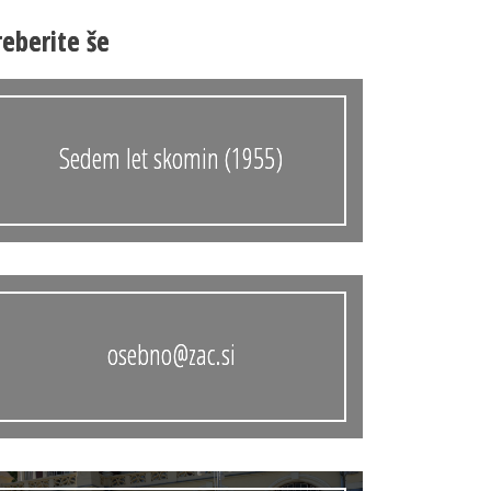
Anonimka
reberite še
Virtualni.ZAC
Publikacije
Sedem let skomin (1955)
osebno@zac.si