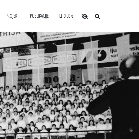
PROJEKTI
PUBLIKACIJE
0,00 €
O arhivu
POSABLJANJA ZA USLUŽBENCE
SLOVENSKI ELEKTRONSKI ARHIV
Zaposleni
ANONIMKA
Povezave
VARJALCEV
VIRTUALNI.ZAC
Varstvo osebnih podatkov
LE
Katalog informacij javnega značaja
Zakonodaja
Za uporabnike
Vloga za upravne namene