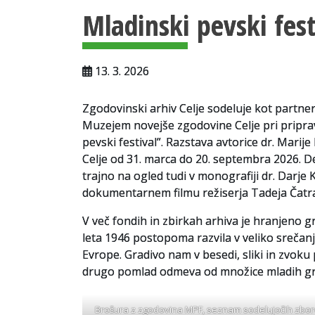
Mladinski pevski fest
13. 3. 2026
Zgodovinski arhiv Celje sodeluje kot partner 
Muzejem novejše zgodovine Celje pri pripravi
pevski festival”. Razstava avtorice dr. Mari
Celje od 31. marca do 20. septembra 2026. De
trajno na ogled tudi v monografiji dr. Darje 
dokumentarnem filmu režiserja Tadeja Čatra o
V več fondih in zbirkah arhiva je hranjeno gra
leta 1946 postopoma razvila v veliko srečanj
Evrope. Gradivo nam v besedi, sliki in zvoku 
drugo pomlad odmeva od množice mladih gr
Brošura z zgodovina MPF, seznam sodelujočih zbor