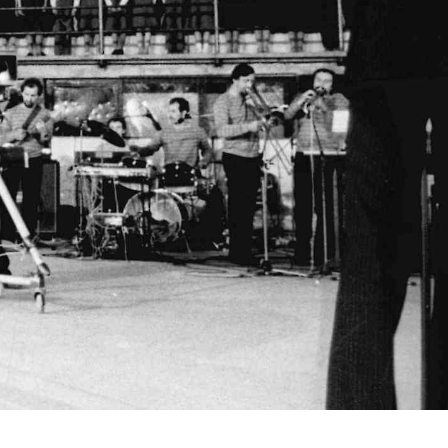
Vloga za čitalnico
Vodnik po fondih in zbirkah
VAČ – VIRTUALNA ARHIVSKA ČITALNICA
Za ustvarjalce
Strokovna usposabljanja za uslužbence
Gradivo
Register ustvarjalcev
Arhivske škatle
Projekti
Slovenski elektronski arhiv