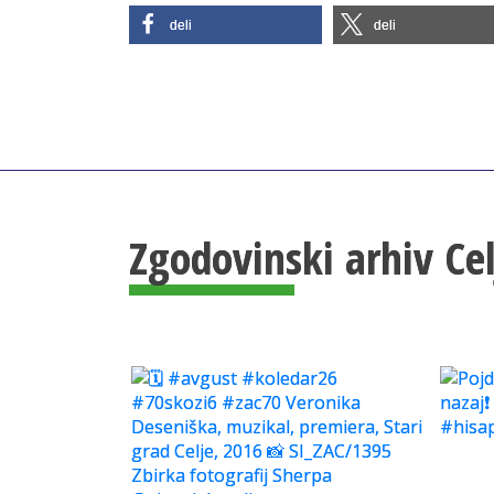
deli
deli
Zgodovinski arhiv Ce