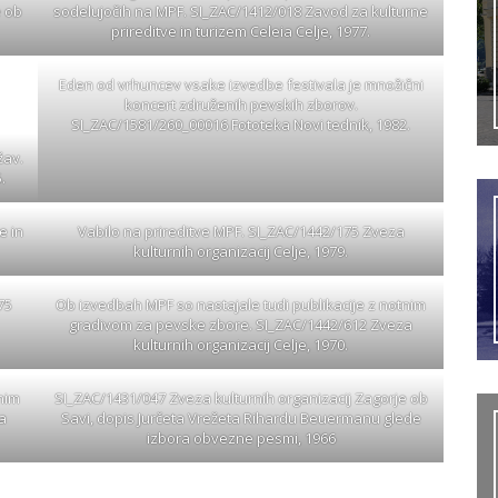
e ob
sodelujočih na MPF. SI_ZAC/1412/018 Zavod za kulturne
prireditve in turizem Celeia Celje, 1977.
Eden od vrhuncev vsake izvedbe festivala je množični
koncert združenih pevskih zborov.
SI_ZAC/1581/260_00016 Fototeka Novi tednik, 1982.
žav.
.
e in
Vabilo na prireditve MPF. SI_ZAC/1442/175 Zveza
kulturnih organizacij Celje, 1979.
75
Ob izvedbah MPF so nastajale tudi publikacije z notnim
gradivom za pevske zbore. SI_ZAC/1442/612 Zveza
kulturnih organizacij Celje, 1970.
nim
SI_ZAC/1431/047 Zveza kulturnih organizacij Zagorje ob
a
Savi, dopis Jurčeta Vrežeta Rihardu Beuermanu glede
izbora obvezne pesmi, 1966