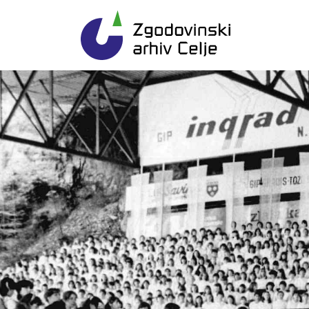
Gl
Zgodovinski arhiv Ce