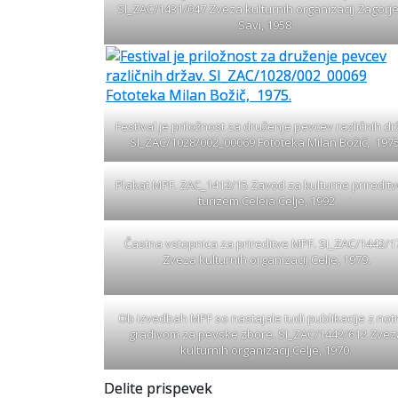
SI_ZAC/1431/047 Zveza kulturnih organizacij Zagorj
Savi, 1958.
Festival je priložnost za druženje pevcev različnih dr
SI_ZAC/1028/002_00069 Fototeka Milan Božič, 1975
Plakat MPF. ZAC_1412/15 Zavod za kulturne prireditv
turizem Celeia Celje, 1992
Častna vstopnica za prireditve MPF. SI_ZAC/1442/1
Zveza kulturnih organizacij Celje, 1979.
Ob izvedbah MPF so nastajale tudi publikacije z not
gradivom za pevske zbore. SI_ZAC/1442/612 Zvez
kulturnih organizacij Celje, 1970.
Delite prispevek