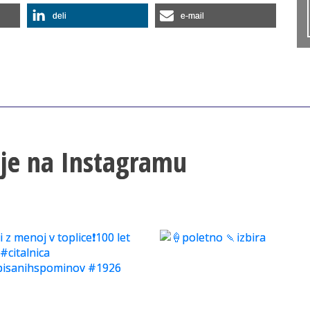
deli
e-mail
lje na Instagramu