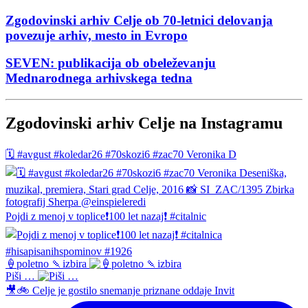
Zgodovinski arhiv Celje ob 70-letnici delovanja
povezuje arhiv, mesto in Evropo
SEVEN: publikacija ob obeleževanju
Mednarodnega arhivskega tedna
Zgodovinski arhiv Celje na Instagramu
🗓️ #avgust #koledar26 #70skozi6 #zac70 Veronika D
Pojdi z menoj v toplice❗️100 let nazaj❗️ #citalnic
🍦poletno 🍡izbira
Piši …
🎥🚲 Celje je gostilo snemanje priznane oddaje Invit