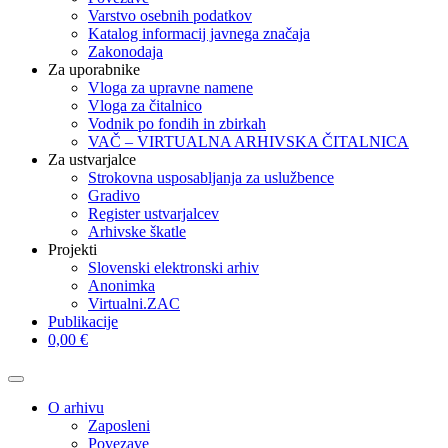
Varstvo osebnih podatkov
Katalog informacij javnega značaja
Zakonodaja
Za uporabnike
Vloga za upravne namene
Vloga za čitalnico
Vodnik po fondih in zbirkah
VAČ – VIRTUALNA ARHIVSKA ČITALNICA
Za ustvarjalce
Strokovna usposabljanja za uslužbence
Gradivo
Register ustvarjalcev
Arhivske škatle
Projekti
Slovenski elektronski arhiv
Anonimka
Virtualni.ZAC
Publikacije
0,00 €
O arhivu
Zaposleni
Povezave