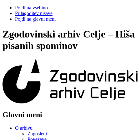
Pojdi na vsebino
Prilagoditev pisave
Pojdi na glavni meni
Zgodovinski arhiv Celje – Hiša
pisanih spominov
Glavni meni
O arhivu
Zaposleni
Povezave