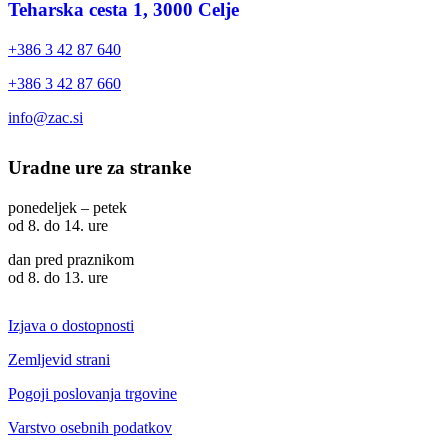
Teharska cesta 1, 3000 Celje
+386 3 42 87 640
+386 3 42 87 660
info@zac.si
Uradne ure za stranke
ponedeljek – petek
od 8. do 14. ure
dan pred praznikom
od 8. do 13. ure
Izjava o dostopnosti
Zemljevid strani
Pogoji poslovanja trgovine
Varstvo osebnih podatkov