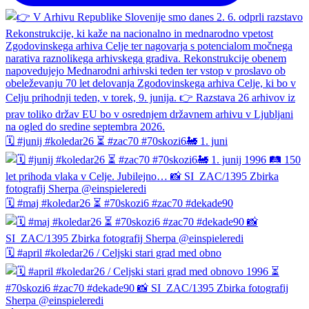
🗓️ #junij #koledar26 ⏳ #zac70 #70skozi6🚂 1. juni
🗓️ #maj #koledar26 ⏳ #70skozi6 #zac70 #dekade90
🗓️ #april #koledar26 / Celjski stari grad med obno