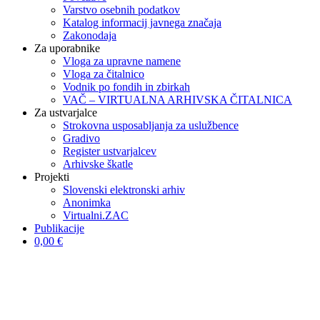
Varstvo osebnih podatkov
Katalog informacij javnega značaja
Zakonodaja
Za uporabnike
Vloga za upravne namene
Vloga za čitalnico
Vodnik po fondih in zbirkah
VAČ – VIRTUALNA ARHIVSKA ČITALNICA
Za ustvarjalce
Strokovna usposabljanja za uslužbence
Gradivo
Register ustvarjalcev
Arhivske škatle
Projekti
Slovenski elektronski arhiv
Anonimka
Virtualni.ZAC
Publikacije
0,00 €