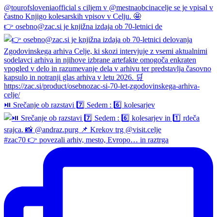
👉 osebno@zac.si je knjižna izdaja ob 70-letnici de
⏯️ Srečanje ob razstavi 7️⃣ Sedem : 6️⃣ kolesarjev
#zac70 👉 povezali arhiv, mesto, Evropo… in raztrga