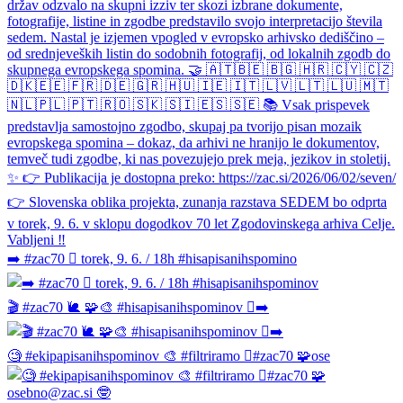
➡️ #zac70 🫆 torek, 9. 6. / 18h #hisapisanihspomino
🎬 #zac70 🐌 🧩🎨 #hisapisanihspominov 🫆➡️
🧐 #ekipapisanihspominov 🎨 #filtriramo 🫆#zac70 🧩ose