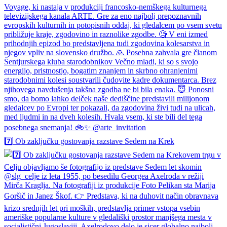
7️⃣ Ob zaključku gostovanja razstave Sedem na Krek