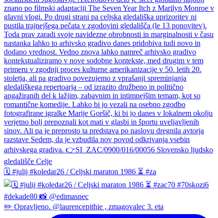
🗓️ #julij #koledar26 / Celjski maraton 1986 ⏳ #za
✏️ Opravljeno. @laurencepithie , zmagovalec 3. eta