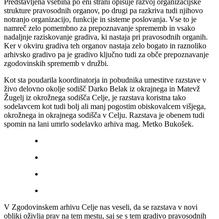
Predstavljena vsebina po eni strani opisuje razvoj organizacijske
strukture pravosodnih organov, po drugi pa razkriva tudi njihovo
notranjo organizacijo, funkcije in sisteme poslovanja. Vse to je
namreč zelo pomembno za prepoznavanje sprememb in vsako
nadaljnje raziskovanje gradiva, ki nastaja pri pravosodnih organih.
Ker v okviru gradiva teh organov nastaja zelo bogato in raznoliko
arhivsko gradivo pa je gradivo ključno tudi za obče prepoznavanje
zgodovinskih sprememb v družbi.
Kot sta poudarila koordinatorja in pobudnika umestitve razstave v
živo delovno okolje sodišč Darko Belak iz okrajnega in Matevž
Žugelj iz okrožnega sodišča Celje, je razstava koristna tako
sodelavcem kot tudi bolj ali manj pogostim obiskovalcem višjega,
okrožnega in okrajnega sodišča v Celju. Razstava je obenem tudi
spomin na lani umrlo sodelavko arhiva mag. Metko Bukošek.
V Zgodovinskem arhivu Celje nas veseli, da se razstava v novi
obliki oživlja prav na tem mestu, saj se s tem gradivo pravosodnih