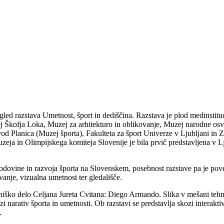
ed razstava Umetnost, šport in dediščina. Razstava je plod medinstituci
j Škofja Loka, Muzej za arhitekturo in oblikovanje, Muzej narodne os
vod Planica (Muzej športa), Fakulteta za šport Univerze v Ljubljani in Z
ja in Olimpijskega komiteja Slovenije je bila prvič predstavljena v Lju
odovine in razvoja športa na Slovenskem, posebnost razstave pa je pov
anje, vizualna umetnost ter gledališče.
etniško delo Celjana Jureta Cvitana: Diego Armando. Slika v mešani tehn
zi narativ športa in umetnosti. Ob razstavi se predstavlja skozi interak
.