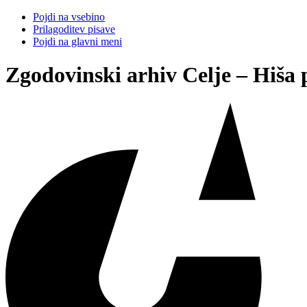
Pojdi na vsebino
Prilagoditev pisave
Pojdi na glavni meni
Zgodovinski arhiv Celje – Hiša