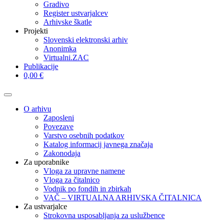
Gradivo
Register ustvarjalcev
Arhivske škatle
Projekti
Slovenski elektronski arhiv
Anonimka
Virtualni.ZAC
Publikacije
0,00 €
O arhivu
Zaposleni
Povezave
Varstvo osebnih podatkov
Katalog informacij javnega značaja
Zakonodaja
Za uporabnike
Vloga za upravne namene
Vloga za čitalnico
Vodnik po fondih in zbirkah
VAČ – VIRTUALNA ARHIVSKA ČITALNICA
Za ustvarjalce
Strokovna usposabljanja za uslužbence