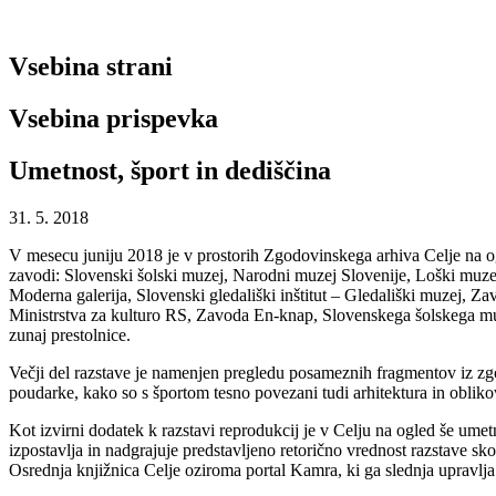
Vsebina strani
Vsebina prispevka
Umetnost, šport in dediščina
31. 5. 2018
V mesecu juniju 2018 je v prostorih Zgodovinskega arhiva Celje na ogl
zavodi: Slovenski šolski muzej, Narodni muzej Slovenije, Loški muze
Moderna galerija, Slovenski gledališki inštitut – Gledališki muzej, Za
Ministrstva za kulturo RS, Zavoda En-knap, Slovenskega šolskega muze
zunaj prestolnice.
Večji del razstave je namenjen pregledu posameznih fragmentov iz zg
poudarke, kako so s športom tesno povezani tudi arhitektura in oblikov
Kot izvirni dodatek k razstavi reprodukcij je v Celju na ogled še um
izpostavlja in nadgrajuje predstavljeno retorično vrednost razstave sko
Osrednja knjižnica Celje oziroma portal Kamra, ki ga slednja upravlja