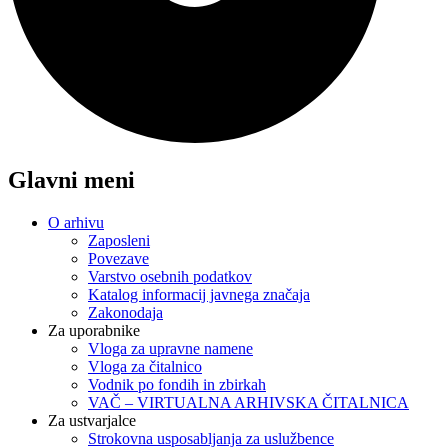
Glavni meni
O arhivu
Zaposleni
Povezave
Varstvo osebnih podatkov
Katalog informacij javnega značaja
Zakonodaja
Za uporabnike
Vloga za upravne namene
Vloga za čitalnico
Vodnik po fondih in zbirkah
VAČ – VIRTUALNA ARHIVSKA ČITALNICA
Za ustvarjalce
Strokovna usposabljanja za uslužbence