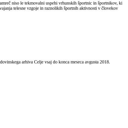
namreč niso le tekmovalni uspehi vrhunskih športnic in športnikov, ki
vajanja telesne vzgoje in raznolikih športnih aktivnosti v človekov
Zgodovinskega arhiva Celje vsaj do konca meseca avgusta 2018.