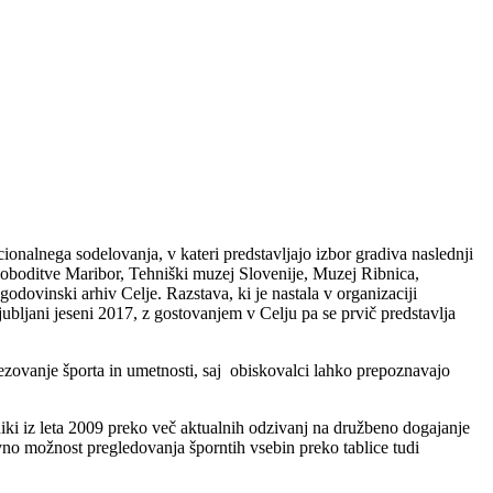
onalnega sodelovanja, v kateri predstavljajo izbor gradiva naslednji
voboditve Maribor, Tehniški muzej Slovenije, Muzej Ribnica,
godovinski arhiv Celje. Razstava, ki je nastala v organizaciji
bljani jeseni 2017, z gostovanjem v Celju pa se prvič predstavlja
ezovanje športa in umetnosti, saj obiskovalci lahko prepoznavajo
iki iz leta 2009 preko več aktualnih odzivanj na družbeno dogajanje
tivno možnost pregledovanja šporntih vsebin preko tablice tudi