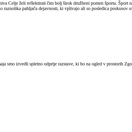
va Celje želi reflektirati čim bolj širok družbeni pomen športa. Šport 
o raznolika pahljača dejavnosti, ki vplivajo ali so posledica poskusov u
maja smo izvedli spletno odprtje razstave, ki bo na ogled v prostorih 