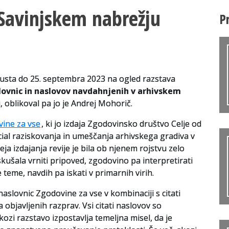
Savinjskem nabrežju
P
gusta do 25. septembra 2023 na ogled razstava
slovnic in naslovov navdahnjenih v arhivskem
j, oblikoval pa jo je Andrej Mohorič.
ine za vse
, ki jo izdaja Zgodovinsko društvo Celje od
cial raziskovanja in umeščanja arhivskega gradiva v
ja izdajanja revije je bila ob njenem rojstvu zelo
ušala vrniti pripoved, zgodovino pa interpretirati
teme, navdih pa iskati v primarnih virih.
naslovnic Zgodovine za vse v kombinaciji s citati
 objavljenih razprav. Vsi citati naslovov so
ozi razstavo izpostavlja temeljna misel, da je