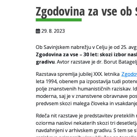
Zgodovina za vse ob 
29. 8. 2023
Ob Savinjskem nabrežju v Celju je od 25. av
Zgodovina za vse – 30 let: skozi izbor na
gradivu
. Avtor razstave je dr. Borut Batagel
Razstava spremlja jubilej XXX. letnika
Zgodov
leta 1994, obenem pa izpostavlja tudi poten
polje znanstvenih humanističnih raziskav. Ide
moderna, saj je v znanstvene obravnave posk
predvsem skozi malega človeka in vsakdanje 
Rdeča nit razstave je predstavitev preteklih 
oziorma naslovi nekaterih skozi tri desetletja
navdahnjeni v arhivskem gradivu. S tem se sk