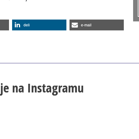
deli
e-mail
lje na Instagramu