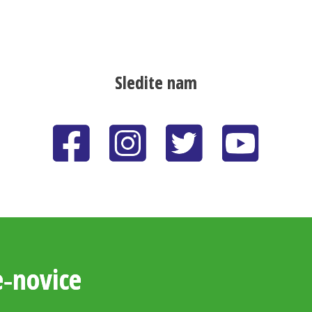
Sledite nam
e‑novice