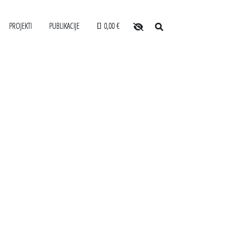
PROJEKTI
PUBLIKACIJE
0,00 €
O arhivu
POSABLJANJA ZA USLUŽBENCE
SLOVENSKI ELEKTRONSKI ARHIV
Zaposleni
ANONIMKA
Povezave
VARJALCEV
VIRTUALNI.ZAC
Varstvo osebnih podatkov
LE
Katalog informacij javnega značaja
Zakonodaja
Za uporabnike
Vloga za upravne namene