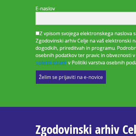
E-naslov
Z vpisom svojega elektronskega naslova s
Zgodovinski arhiv Celje na vaš elektronski n
dogodkih, prireditvah in programu. Podrobne
osebnih podatkov ter pravic in obveznosti v 
spletni strani
v Politiki varstva osebnih pod
Želim se prijaviti na e-novice
Zgodovinski arhiv Cel