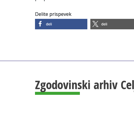
Delite prispevek
deli
deli
Zgodovinski arhiv Ce