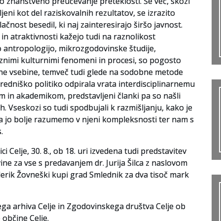
no znanstveno preučevanje preteklosti. Še več, skozi
ljeni kot del raziskovalnih rezultatov, se izrazito
ačnost besedil, ki naj zainteresirajo širšo javnost.
i in atraktivnosti kažejo tudi na raznolikost
 antropologijo, mikrozgodovinske študije,
znimi kulturnimi fenomeni in procesi, so pogosto
ljene vsebine, temveč tudi glede na sodobne metode
redniško politiko odpirala vrata interdisciplinarnemu
m in akademikom, predstavljeni članki pa so našli
 Vseskozi so tudi spodbujali k razmišljanju, kako je
 da jo bolje razumemo v njeni kompleksnosti ter nam s
.
i Celje, 30. 8., ob 18. uri izvedena tudi predstavitev
ine za vse s predavanjem dr. Jurija Šilca z naslovom
derik Žovneški kupi grad Smlednik za dva tisoč mark
ega arhiva Celje in Zgodovinskega društva Celje ob
 občine Celje.