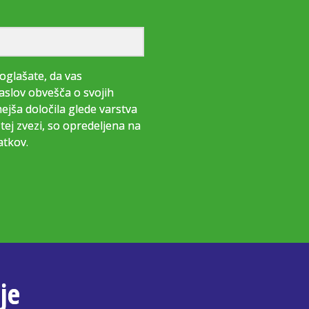
oglašate, da vas
aslov obvešča o svojih
jša določila glede varstva
tej zvezi, so opredeljena na
atkov.
je