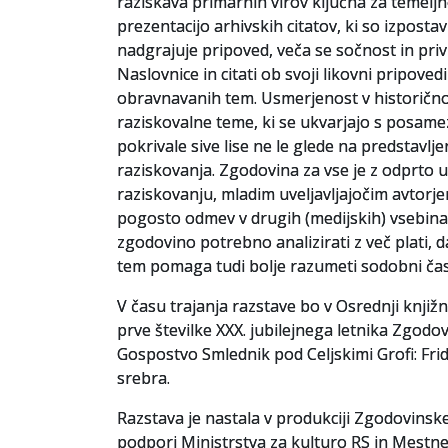
raziskava primarnih virov ključna za temelj
prezentacijo arhivskih citatov, ki so izpostav
nadgrajuje pripoved, veča se sočnost in privl
Naslovnice in citati ob svoji likovni pripoved
obravnavanih tem. Usmerjenost v historično
raziskovalne teme, ki se ukvarjajo s posame
pokrivale sive lise ne le glede na predstav
raziskovanja. Zgodovina za vse je z odprto u
raziskovanju, mladim uveljavljajočim avtorje
pogosto odmev v drugih (medijskih) vsebinah.
zgodovino potrebno analizirati z več plati,
tem pomaga tudi bolje razumeti sodobni čas
V času trajanja razstave bo v Osrednji knjižnic
prve številke XXX. jubilejnega letnika Zgodov
Gospostvo Smlednik pod Celjskimi Grofi: Fri
srebra.
Razstava je nastala v produkciji Zgodovinsk
podpori Ministrstva za kulturo RS in Mestne