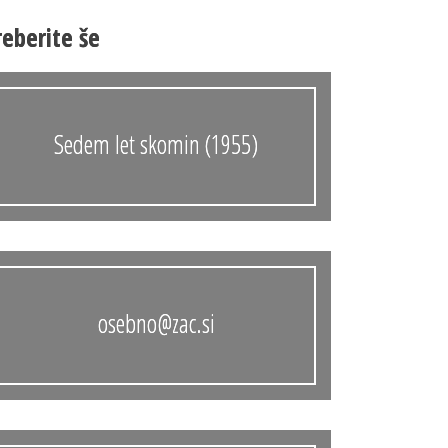
Anonimka
reberite še
Virtualni.ZAC
Publikacije
Sedem let skomin (1955)
osebno@zac.si