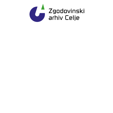
Gl
Zgodovinski arhiv Ce