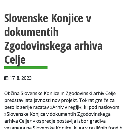
Vsebina strani
Za uporabnike
Slovenske Konjice v
Vloga za upravne namene
dokumentih
Vloga za čitalnico
Zgodovinskega arhiva
Vodnik po fondih in zbirkah
VAČ – VIRTUALNA ARHIVSKA ČITALNICA
Celje
Za ustvarjalce
17. 8. 2023
Strokovna usposabljanja za uslužbence
Gradivo
Občina Slovenske Konjice in Zgodovinski arhiv Celje
predstavljata javnosti nov projekt. Tokrat gre že za
Register ustvarjalcev
peto iz serije razstav »Arhiv v regiji«, ki pod naslovom
»Slovenske Konjice v dokumentih Zgodovinskega
Arhivske škatle
arhiva Celje« v ospredje postavlja izbor gradiva
vezanega na Slovenske Konjice, ki ga v različnih fondih
Projekti