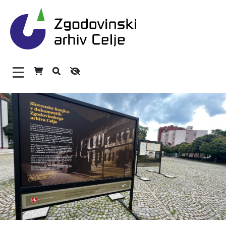
Zgodovinski arhiv Celje – H
Glavni meni
O arhivu
Zaposleni
Povezave
Varstvo osebnih podatkov
Katalog informacij javnega značaja
Zakonodaja