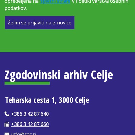
opredeljena na
spletni strani
v Politiki varstva osebnih
podatkov.
Želim se prijaviti na e-novice
Zgodovinski arhiv Celje
Teharska cesta 1, 3000 Celje
+386 3 42 87 640
+386 3 42 87 660
info@zac.si