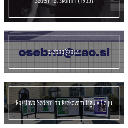
Sedem let skomin (1955)
osebno@zac.si
Razstava Sedem na Krekovem trgu v Celju