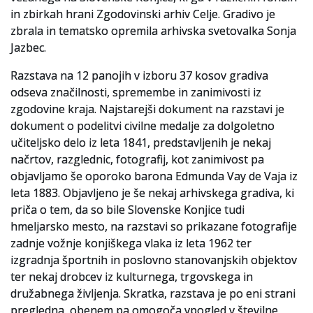
in zbirkah hrani Zgodovinski arhiv Celje. Gradivo je
Slovenski elektronski arhiv
zbrala in tematsko opremila arhivska svetovalka Sonja
Jazbec.
Anonimka
Razstava na 12 panojih v izboru 37 kosov gradiva
Virtualni.ZAC
odseva značilnosti, spremembe in zanimivosti iz
zgodovine kraja. Najstarejši dokument na razstavi je
Publikacije
dokument o podelitvi civilne medalje za dolgoletno
učiteljsko delo iz leta 1841, predstavljenih je nekaj
načrtov, razglednic, fotografij, kot zanimivost pa
objavljamo še oporoko barona Edmunda Vay de Vaja iz
leta 1883. Objavljeno je še nekaj arhivskega gradiva, ki
priča o tem, da so bile Slovenske Konjice tudi
hmeljarsko mesto, na razstavi so prikazane fotografije
zadnje vožnje konjiškega vlaka iz leta 1962 ter
izgradnja športnih in poslovno stanovanjskih objektov
ter nekaj drobcev iz kulturnega, trgovskega in
družabnega življenja. Skratka, razstava je po eni strani
pregledna, obenem pa omogoča vpogled v številne