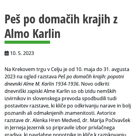
Vsebina strani
Za uporabnike
Peš po domačih krajih z
Vloga za upravne namene
Almo Karlin
Vloga za čitalnico
Vodnik po fondih in zbirkah
10. 5. 2023
VAČ – VIRTUALNA ARHIVSKA ČITALNICA
Na Krekovem trgu v Celju je od 10. maja do 31. avgusta
Za ustvarjalce
2023 na ogled razstava
Peš po domačih krajih: popotni
Strokovna usposabljanja za uslužbence
dnevniki Alme M. Karlin 1934-1936
. Novo odkriti
dnevniški zapiski Alme Karlin so ob izidu nemških
Gradivo
izvirnikov in slovenskega prevoda spodbudili tudi
postavitev razstave, ki kliče po odkrivanju narave in bolj
Register ustvarjalcev
poznanih ali odmaknjenih znamenitosti. Avtorice
razstave dr. Alenka Hren Medved, dr. Marija Počivavšek
Arhivske škatle
in Jerneja Jezernik so pripravile izbor privlačnega
gradiva, ki navdahne popotnike in kliče k raziskovanju.
Projekti