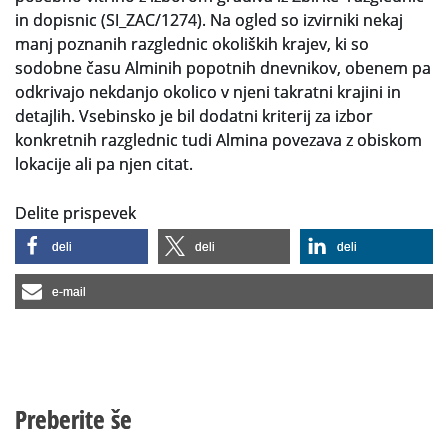
in dopisnic (SI_ZAC/1274). Na ogled so izvirniki nekaj
manj poznanih razglednic okoliških krajev, ki so
sodobne času Alminih popotnih dnevnikov, obenem pa
odkrivajo nekdanjo okolico v njeni takratni krajini in
detajlih. Vsebinsko je bil dodatni kriterij za izbor
konkretnih razglednic tudi Almina povezava z obiskom
lokacije ali pa njen citat.
Delite prispevek
deli
deli
deli
e-mail
Preberite še