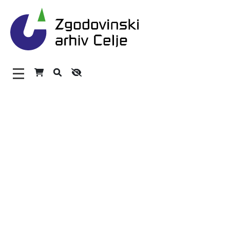
Zgodovinski arhiv Celje – 
Glavni meni
O arhivu
Zaposleni
Povezave
Varstvo osebnih podatkov
Katalog informacij javnega značaja
Zakonodaja