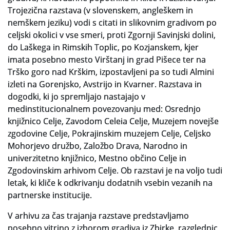
Trojezična razstava (v slovenskem, angleškem in
Slovenski elektronski arhiv
nemškem jeziku) vodi s citati in slikovnim gradivom po
celjski okolici v vse smeri, proti Zgornji Savinjski dolini,
Anonimka
do Laškega in Rimskih Toplic, po Kozjanskem, kjer
imata posebno mesto Virštanj in grad Pišece ter na
Virtualni.ZAC
Trško goro nad Krškim, izpostavljeni pa so tudi Almini
izleti na Gorenjsko, Avstrijo in Kvarner. Razstava in
Publikacije
dogodki, ki jo spremljajo nastajajo v
medinstitucionalnem povezovanju med: Osrednjo
knjižnico Celje, Zavodom Celeia Celje, Muzejem novejše
zgodovine Celje, Pokrajinskim muzejem Celje, Celjsko
Mohorjevo družbo, Založbo Drava, Narodno in
univerzitetno knjižnico, Mestno občino Celje in
Zgodovinskim arhivom Celje. Ob razstavi je na voljo tudi
letak, ki kliče k odkrivanju dodatnih vsebin vezanih na
partnerske institucije.
V arhivu za čas trajanja razstave predstavljamo
posebno vitrino z izborom gradiva iz Zbirke razglednic