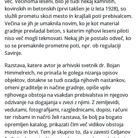
več. Večinoma leseni, bilo je tudi nekaj kamnitih,
kovinskih in betonskih (prvi takšen je iz leta 1928), so
služili prometu skozi mesto in krajšali poti prebivalcem.
Večina se jih je umaknila novim, ko je kot material
gradnje prevladal beton, s katerim njihovi leseni piloti
niso več mogli tekmovati. Nekaj jih je postalo odveč, ko
so se premaknile prometne poti, npr. ob regulaciji
Savinje.
Razstava, katere avtor je arhivski svetnik dr. Bojan
Himmelreich, ne prinaša le golega nizanja opisov
objektov, dotakne se tudi ozadja njihovih nastankov,
omeni graditelje in načine gradnje, opiše vpliv
njihovega obstoja na vsakdan prebivalstva in njegovo
odzivanje na dogajanja v zvezi z njimi. Z zemljevidi,
vedutami, fotografijami, razglednicami, dopisi, računi
ter risbami in načrti želi razstava, še bolj pa bogato
opremljen katalog, prikazati čim več vidikov obstoja
mostov in brvi. Tem je skupno to, da v zavesti Celjanov