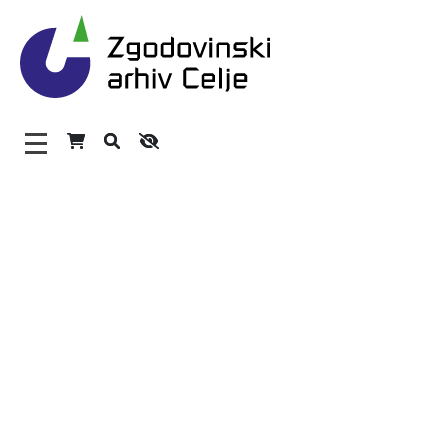
Zgodovinski arhiv Celje – 
Glavni meni
O arhivu
Zaposleni
Povezave
Varstvo osebnih podatkov
Katalog informacij javnega značaja
Zakonodaja