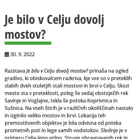
Vsebina strani
Za uporabnike
Je bilo v Celju dovolj
Vloga za upravne namene
mostov?
Vloga za čitalnico
Vodnik po fondih in zbirkah
30. 9. 2022
VAČ – VIRTUALNA ARHIVSKA ČITALNICA
Razstava
Je bilo v Celju dovolj mostov?
prinaša na ogled
Za ustvarjalce
gradivo, ki obiskovalcem razkriva, kje vse so v preteklih
Strokovna usposabljanja za uslužbence
slabih dveh stoletjih stali mostovi in brvi v Celju. Skozi
mesto sta v preteklosti, poleg še sedaj obstoječih rek
Gradivo
Savinje in Voglajne, tekla še potoka Koprivnica in
Sušnica. Na vseh štirih je v različnih okoliščinah nastalo
Register ustvarjalcev
in izginilo veliko mostov in brvi. Lokacija teh
premostitvenih objektov je bila odvisna od poteka
Arhivske škatle
prometnih poti in lege samih vodotokov. Slednje je v
primeru Celja lepo vidno. Struge obravnavanih rek in
Projekti