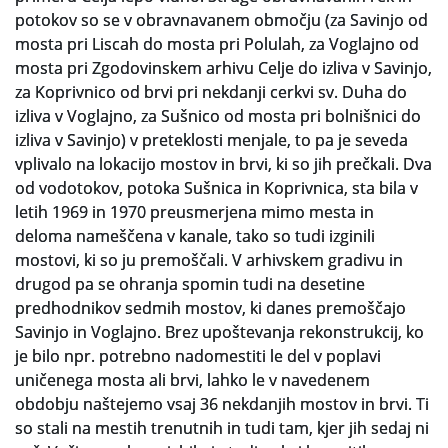
potokov so se v obravnavanem območju (za Savinjo od
Slovenski elektronski arhiv
mosta pri Liscah do mosta pri Polulah, za Voglajno od
mosta pri Zgodovinskem arhivu Celje do izliva v Savinjo,
Anonimka
za Koprivnico od brvi pri nekdanji cerkvi sv. Duha do
izliva v Voglajno, za Sušnico od mosta pri bolnišnici do
Virtualni.ZAC
izliva v Savinjo) v preteklosti menjale, to pa je seveda
vplivalo na lokacijo mostov in brvi, ki so jih prečkali. Dva
Publikacije
od vodotokov, potoka Sušnica in Koprivnica, sta bila v
letih 1969 in 1970 preusmerjena mimo mesta in
deloma nameščena v kanale, tako so tudi izginili
mostovi, ki so ju premoščali. V arhivskem gradivu in
drugod pa se ohranja spomin tudi na desetine
predhodnikov sedmih mostov, ki danes premoščajo
Savinjo in Voglajno. Brez upoštevanja rekonstrukcij, ko
je bilo npr. potrebno nadomestiti le del v poplavi
uničenega mosta ali brvi, lahko le v navedenem
obdobju naštejemo vsaj 36 nekdanjih mostov in brvi. Ti
so stali na mestih trenutnih in tudi tam, kjer jih sedaj ni