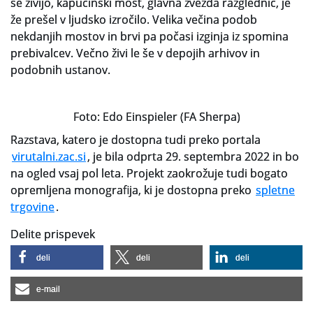
še živijo, kapucinski most, glavna zvezda razglednic, je
že prešel v ljudsko izročilo. Velika večina podob
nekdanjih mostov in brvi pa počasi izginja iz spomina
prebivalcev. Večno živi le še v depojih arhivov in
podobnih ustanov.
Foto: Edo Einspieler (FA Sherpa)
Razstava, katero je dostopna tudi preko portala
virutalni.zac.si
, je bila odprta 29. septembra 2022 in bo
na ogled vsaj pol leta. Projekt zaokrožuje tudi bogato
opremljena monografija, ki je dostopna preko
spletne
trgovine
.
Delite prispevek
deli
deli
deli
e-mail