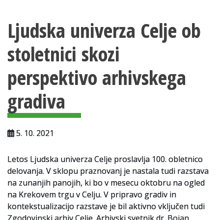
Vsebina strani
Za uporabnike
Ljudska univerza Celje ob
Vloga za upravne namene
stoletnici skozi
Vloga za čitalnico
perspektivo arhivskega
Vodnik po fondih in zbirkah
VAČ – VIRTUALNA ARHIVSKA ČITALNICA
gradiva
Za ustvarjalce
5. 10. 2021
Strokovna usposabljanja za uslužbence
Gradivo
Letos Ljudska univerza Celje proslavlja 100. obletnico
delovanja. V sklopu praznovanj je nastala tudi razstava
Register ustvarjalcev
na zunanjih panojih, ki bo v mesecu oktobru na ogled
na Krekovem trgu v Celju. V pripravo gradiv in
Arhivske škatle
kontekstualizacijo razstave je bil aktivno vključen tudi
Zgodovinski arhiv Celje. Arhivski svetnik dr. Bojan
Projekti