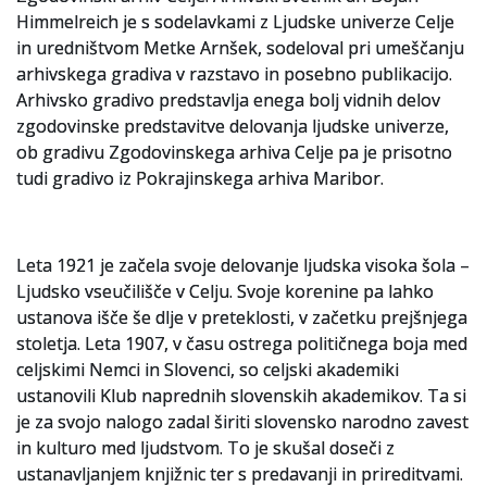
Himmelreich je s sodelavkami z Ljudske univerze Celje
Slovenski elektronski arhiv
in uredništvom Metke Arnšek, sodeloval pri umeščanju
arhivskega gradiva v razstavo in posebno publikacijo.
Anonimka
Arhivsko gradivo predstavlja enega bolj vidnih delov
zgodovinske predstavitve delovanja ljudske univerze,
Virtualni.ZAC
ob gradivu Zgodovinskega arhiva Celje pa je prisotno
tudi gradivo iz Pokrajinskega arhiva Maribor.
Publikacije
Leta 1921 je začela svoje delovanje ljudska visoka šola –
Ljudsko vseučilišče v Celju. Svoje korenine pa lahko
ustanova išče še dlje v preteklosti, v začetku prejšnjega
stoletja. Leta 1907, v času ostrega političnega boja med
celjskimi Nemci in Slovenci, so celjski akademiki
ustanovili Klub naprednih slovenskih akademikov. Ta si
je za svojo nalogo zadal širiti slovensko narodno zavest
in kulturo med ljudstvom. To je skušal doseči z
ustanavljanjem knjižnic ter s predavanji in prireditvami.