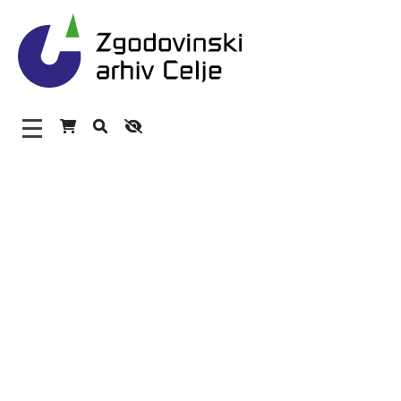
Zgodovinski arhiv Celje – H
Glavni meni
O arhivu
Zaposleni
Povezave
Varstvo osebnih podatkov
Katalog informacij javnega značaja
Zakonodaja