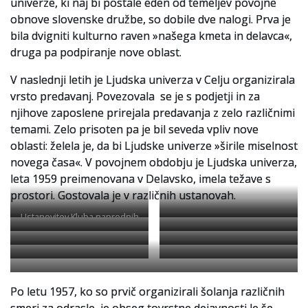
univerze, ki naj bi postale eden od temeljev povojne
obnove slovenske družbe, so dobile dve nalogi. Prva je
bila dvigniti kulturno raven »našega kmeta in delavca«,
druga pa podpiranje nove oblast.
V naslednji letih je Ljudska univerza v Celju organizirala
vrsto predavanj. Povezovala se je s podjetji in za
njihove zaposlene prirejala predavanja z zelo različnimi
temami. Zelo prisoten pa je bil seveda vpliv nove
oblasti: želela je, da bi Ljudske univerze »širile miselnost
novega časa«. V povojnem obdobju je Ljudska univerza,
leta 1959 preimenovana v Delavsko, imela težave s
prostori. Gostovala je v različnih ustanovah.
Ustanovitev Kluba naprednih
slovenskih akademikov, 1908.
SI_ZAC/0024
Sklep Kluba naprednih
slovenskih akademikov glede
Hodnik v prvem nadstropju
Zunanjost stavbe današnje 3.
organiziranja
današnje 3. osnovne šole v
osnovne šole v času začetkov
Zahvala Mestni občini Celje za
Na plenumu okrajnih
poljudnoznanstvenih
času začetkov delovanja
delovanja Ljudskega
Po letu 1957, ko so prvič organizirali šolanja različnih
finančno podporo Ljudskemu
organizacij ZK SZDL in ZSJ so
Organizacijsko kadrovska
Zapisnik o usposabljanju
predavanj, 1921.
Ljudskega vseučilišča.
vseučilišča. SI_ZAC/1274/001/013
vseučilišču, 1931.
sprejeli sklep o ustanovitvi
shema Delavske univerze
pripadnikov Narodne zaščite,