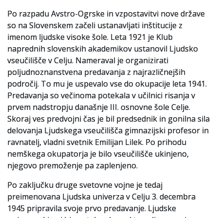
Po razpadu Avstro-Ogrske in vzpostavitvi nove države
so na Slovenskem začeli ustanavljati inštitucije z
imenom ljudske visoke šole. Leta 1921 je Klub
naprednih slovenskih akademikov ustanovil Ljudsko
vseučilišče v Celju. Nameraval je organizirati
poljudnoznanstvena predavanja z najrazličnejših
področij. To mu je uspevalo vse do okupacije leta 1941.
Predavanja so večinoma potekala v učilnici risanja v
prvem nadstropju današnje III. osnovne šole Celje.
Skoraj ves predvojni čas je bil predsednik in gonilna sila
delovanja Ljudskega vseučilišča gimnazijski profesor in
ravnatelj, vladni svetnik Emilijan Lilek. Po prihodu
nemškega okupatorja je bilo vseučilišče ukinjeno,
njegovo premoženje pa zaplenjeno.
Po zaključku druge svetovne vojne je tedaj
preimenovana Ljudska univerza v Celju 3. decembra
1945 pripravila svoje prvo predavanje. Ljudske