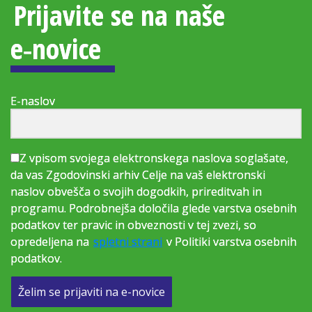
Prijavite se na naše
e‑novice
E-naslov
Z vpisom svojega elektronskega naslova soglašate,
da vas Zgodovinski arhiv Celje na vaš elektronski
naslov obvešča o svojih dogodkih, prireditvah in
programu. Podrobnejša določila glede varstva osebnih
podatkov ter pravic in obveznosti v tej zvezi, so
opredeljena na
spletni strani
v Politiki varstva osebnih
podatkov.
Želim se prijaviti na e-novice