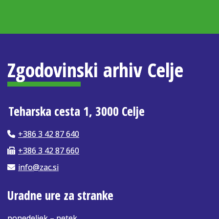
Zgodovinski arhiv Celje
Teharska cesta 1, 3000 Celje
+386 3 42 87 640
+386 3 42 87 660
info@zac.si
Uradne ure za stranke
ponedeljek – petek