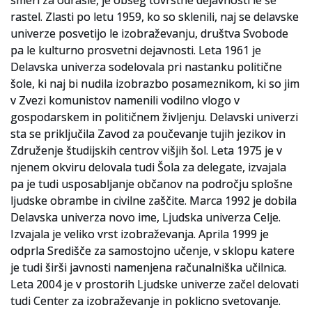
smeri za odrasle, je obseg tovrstne dejavnosti le še
SI_ZAC/0024/004/00079
SI_ZAC/1274/001/013/00045_00001
SI_ZAC/0024/004/00311
Delavske univerze okraja
Celje, 1960. SI_ZAC/0948
1981. SI_ZAC/0597
Plakat ob Tednu vseživljenjskega učenja, 2005. SI_ZAC/1286
rastel. Zlasti po letu 1959, ko so sklenili, naj se delavske
Celje, 1959.
SI_ZAC/0098/023/002/03682
univerze posvetijo le izobraževanju, društva Svobode
pa le kulturno prosvetni dejavnosti. Leta 1961 je
Delavska univerza sodelovala pri nastanku politične
šole, ki naj bi nudila izobrazbo posameznikom, ki so jim
v Zvezi komunistov namenili vodilno vlogo v
gospodarskem in političnem življenju. Delavski univerzi
sta se priključila Zavod za poučevanje tujih jezikov in
Združenje študijskih centrov višjih šol. Leta 1975 je v
njenem okviru delovala tudi Šola za delegate, izvajala
pa je tudi usposabljanje občanov na področju splošne
ljudske obrambe in civilne zaščite. Marca 1992 je dobila
Delavska univerza novo ime, Ljudska univerza Celje.
Izvajala je veliko vrst izobraževanja. Aprila 1999 je
odprla Središče za samostojno učenje, v sklopu katere
je tudi širši javnosti namenjena računalniška učilnica.
Leta 2004 je v prostorih Ljudske univerze začel delovati
tudi Center za izobraževanje in poklicno svetovanje.