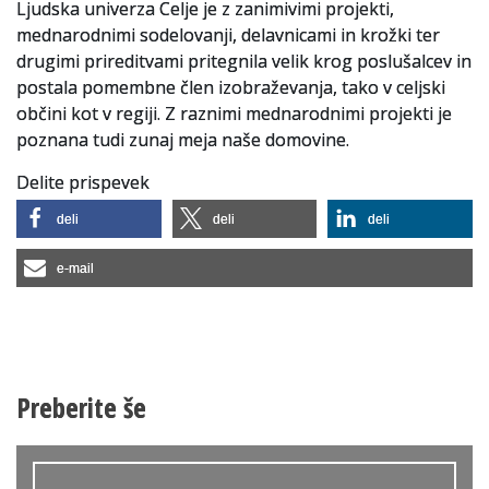
Ljudska univerza Celje je z zanimivimi projekti,
mednarodnimi sodelovanji, delavnicami in krožki ter
drugimi prireditvami pritegnila velik krog poslušalcev in
postala pomembne člen izobraževanja, tako v celjski
občini kot v regiji. Z raznimi mednarodnimi projekti je
poznana tudi zunaj meja naše domovine.
Delite prispevek
deli
deli
deli
e-mail
Preberite še