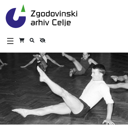
Zgodovinski arhiv Celje – H
Glavni meni
O arhivu
Zaposleni
Povezave
Varstvo osebnih podatkov
Katalog informacij javnega značaja
Zakonodaja