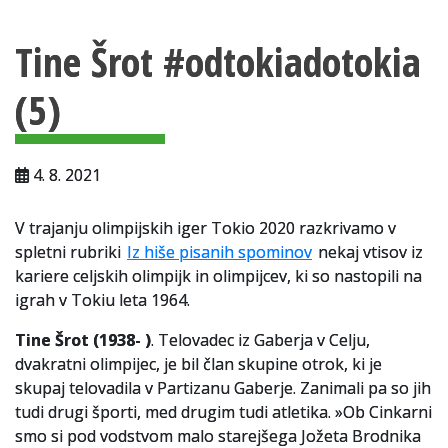
Vsebina strani
Za uporabnike
Tine Šrot #odtokiadotokia
Vloga za upravne namene
(5)
Vloga za čitalnico
Vodnik po fondih in zbirkah
4. 8. 2021
VAČ – VIRTUALNA ARHIVSKA ČITALNICA
V trajanju olimpijskih iger Tokio 2020 razkrivamo v
Za ustvarjalce
spletni rubriki
Iz hiše pisanih spominov
nekaj vtisov iz
Strokovna usposabljanja za uslužbence
kariere celjskih olimpijk in olimpijcev, ki so nastopili na
igrah v Tokiu leta 1964.
Gradivo
Tine Šrot (1938- )
. Telovadec iz Gaberja v Celju,
Register ustvarjalcev
dvakratni olimpijec, je bil član skupine otrok, ki je
skupaj telovadila v Partizanu Gaberje. Zanimali pa so jih
Arhivske škatle
tudi drugi športi, med drugim tudi atletika. »Ob Cinkarni
smo si pod vodstvom malo starejšega Jožeta Brodnika
Projekti