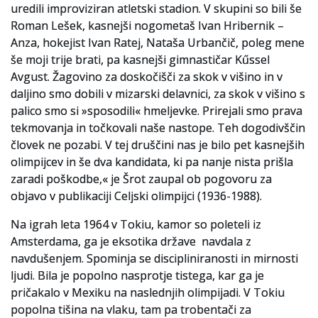
uredili improviziran atletski stadion. V skupini so bili še
Roman Lešek, kasnejši nogometaš Ivan Hribernik –
Slovenski elektronski arhiv
Anza, hokejist Ivan Ratej, Nataša Urbančič, poleg mene
Anonimka
še moji trije brati, pa kasnejši gimnastičar Kűssel
Avgust. Žagovino za doskočišči za skok v višino in v
Virtualni.ZAC
daljino smo dobili v mizarski delavnici, za skok v višino s
palico smo si »sposodili« hmeljevke. Prirejali smo prava
Publikacije
tekmovanja in točkovali naše nastope. Teh dogodivščin
človek ne pozabi. V tej druščini nas je bilo pet kasnejših
olimpijcev in še dva kandidata, ki pa nanje nista prišla
zaradi poškodbe,« je Šrot zaupal ob pogovoru za
objavo v publikaciji Celjski olimpijci (1936-1988).
Na igrah leta 1964 v Tokiu, kamor so poleteli iz
Amsterdama, ga je eksotika države navdala z
navdušenjem. Spominja se discipliniranosti in mirnosti
ljudi. Bila je popolno nasprotje tistega, kar ga je
pričakalo v Mexiku na naslednjih olimpijadi. V Tokiu
popolna tišina na vlaku, tam pa trobentači za