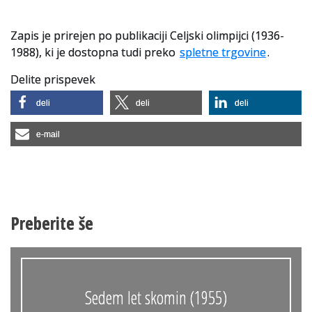
Zapis je prirejen po publikaciji Celjski olimpijci (1936-
1988), ki je dostopna tudi preko
spletne trgovine
.
Delite prispevek
deli
deli
deli
e-mail
Preberite še
Sedem let skomin (1955)