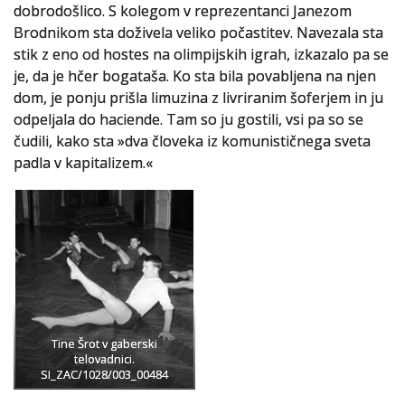
dobrodošlico. S kolegom v reprezentanci Janezom
Brodnikom sta doživela veliko počastitev. Navezala sta
stik z eno od hostes na olimpijskih igrah, izkazalo pa se
je, da je hčer bogataša. Ko sta bila povabljena na njen
dom, je ponju prišla limuzina z livriranim šoferjem in ju
odpeljala do haciende. Tam so ju gostili, vsi pa so se
čudili, kako sta »dva človeka iz komunističnega sveta
padla v kapitalizem.«
Tine Šrot v gaberski
telovadnici.
SI_ZAC/1028/003_00484