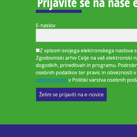
Prijavite se na naše 
E-naslov
Z vpisom svojega elektronskega naslova s
Zgodovinski arhiv Celje na vaš elektronski n
dogodkih, prireditvah in programu. Podrobne
osebnih podatkov ter pravic in obveznosti v 
spletni strani
v Politiki varstva osebnih pod
Želim se prijaviti na e-novice