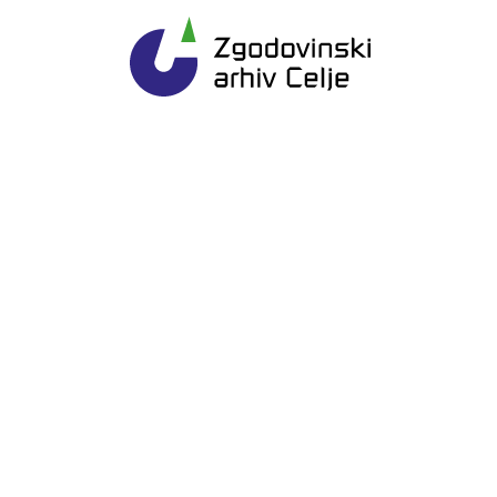
Gl
Zgodovinski arhiv Ce