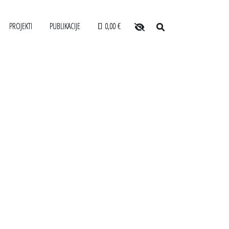
PROJEKTI
PUBLIKACIJE
0,00 €
O arhivu
POSABLJANJA ZA USLUŽBENCE
SLOVENSKI ELEKTRONSKI ARHIV
Zaposleni
ANONIMKA
Povezave
VARJALCEV
VIRTUALNI.ZAC
Varstvo osebnih podatkov
LE
Katalog informacij javnega značaja
Zakonodaja
Za uporabnike
Vloga za upravne namene