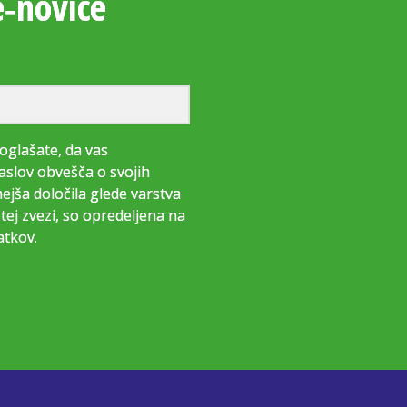
e‑novice
oglašate, da vas
aslov obvešča o svojih
jša določila glede varstva
tej zvezi, so opredeljena na
atkov.