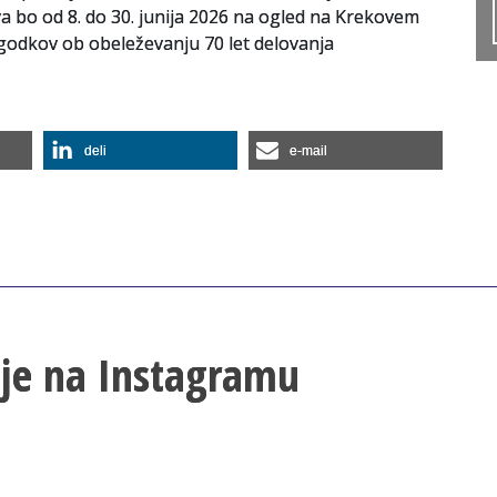
va bo od 8. do 30. junija 2026 na ogled na Krekovem
dogodkov ob obeleževanju 70 let delovanja
deli
e-mail
lje na Instagramu