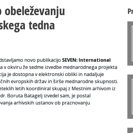
b obeleževanju
P
skega tedna
dstavljamo novo publikacijo
SEVEN: International
tala v okviru že sedme izvedbe mednarodnega projekta
cija je dostopna v elektronski obliki in nadaljuje
ičnih evropskih držav in širše mednarodne skupnosti.
reteklih letih koordiniral skupaj z Mestnim arhivom iz
dr. Boruta Batagelj izvedel sam, je postal
anja arhivskih ustanov ob praznovanju