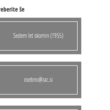
Anonimka
reberite še
Virtualni.ZAC
Publikacije
Sedem let skomin (1955)
osebno@zac.si