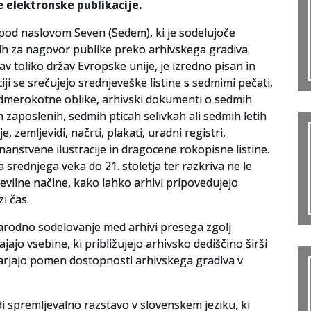
e elektronske publikacije.
a pod naslovom Seven (Sedem),
ki je sodelujoče
čih za nagovor publike preko arhivskega gradiva.
rav toliko držav Evropske unije, je izredno pisan in
ji se srečujejo srednjeveške listine s sedmimi pečati,
sedmerokotne oblike, arhivski dokumenti o sedmih
 zaposlenih, sedmih pticah selivkah ali sedmih letih
, zemljevidi, načrti, plakati, uradni registri,
anstvene ilustracije in dragocene rokopisne listine.
rednjega veka do 21. stoletja ter razkriva ne le
evilne načine, kako lahko arhivi pripovedujejo
i čas.
narodno sodelovanje med arhivi presega zgolj
jo vsebine, ki približujejo arhivsko dediščino širši
darjajo pomen dostopnosti arhivskega gradiva v
udi spremljevalno razstavo v slovenskem jeziku, ki