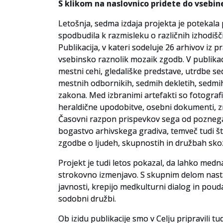
S klikom na naslovnico pridete do vsebin
Letošnja, sedma izdaja projekta je potekal
spodbudila k razmisleku o različnih izhodiš
Publikacija, v kateri sodeluje 26 arhivov iz p
vsebinsko raznolik mozaik zgodb. V publikaci
mestni cehi, gledališke predstave, utrdbe 
mestnih odbornikih, sedmih dekletih, sedmih
zakona. Med izbranimi artefakti so fotografije
heraldične upodobitve, osebni dokumenti, zn
Časovni razpon prispevkov sega od poznega s
bogastvo arhivskega gradiva, temveč tudi št
zgodbe o ljudeh, skupnostih in družbah skoz
Projekt je tudi letos pokazal, da lahko med
strokovno izmenjavo. S skupnim delom nastaja
javnosti, krepijo medkulturni dialog in pou
sodobni družbi.
Ob izidu publikacije smo v Celju pripravili t