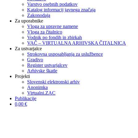
Varstvo osebnih podatkov
Katalog informacij javnega značaja
Zakonodaja
Za uporabnike
Vloga za upravne namene
Vloga za čitalnico
Vodnik po fondih in zbirkah
VAČ – VIRTUALNA ARHIVSKA ČITALNICA
Za ustvarjalce
Strokovna usposabljanja za uslužbence
Gradivo
Register ustvarjalcev
Arhivske škatle
Projekti
Slovenski elektronski arhiv
Anonimka
Virtualni.ZAC
Publikacije
0,00 €