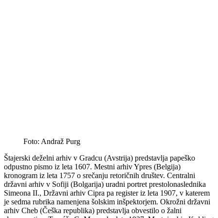
Foto: Andraž Purg
Štajerski deželni arhiv v Gradcu (Avstrija) predstavlja papeško
odpustno pismo iz leta 1607. Mestni arhiv Ypres (Belgija)
kronogram iz leta 1757 o srečanju retoričnih društev. Centralni
državni arhiv v Sofiji (Bolgarija) uradni portret prestolonaslednika
Simeona II., Državni arhiv Cipra pa register iz leta 1907, v katerem
je sedma rubrika namenjena šolskim inšpektorjem. Okrožni državni
arhiv Cheb (Češka republika) predstavlja obvestilo o žalni