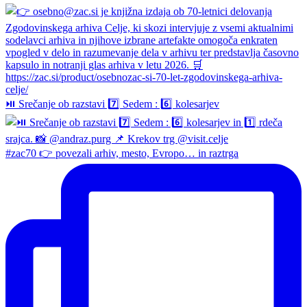
⏯️ Srečanje ob razstavi 7️⃣ Sedem : 6️⃣ kolesarjev
#zac70 👉 povezali arhiv, mesto, Evropo… in raztrga