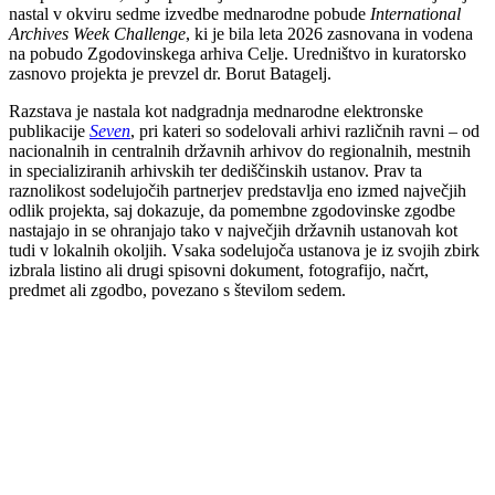
nastal v okviru sedme izvedbe mednarodne pobude
International
Archives Week Challenge
, ki je bila leta 2026 zasnovana in vodena
na pobudo Zgodovinskega arhiva Celje. Uredništvo in kuratorsko
zasnovo projekta je prevzel dr. Borut Batagelj.
Razstava je nastala kot nadgradnja mednarodne elektronske
publikacije
Seven
, pri kateri so sodelovali arhivi različnih ravni – od
nacionalnih in centralnih državnih arhivov do regionalnih, mestnih
in specializiranih arhivskih ter dediščinskih ustanov. Prav ta
raznolikost sodelujočih partnerjev predstavlja eno izmed največjih
odlik projekta, saj dokazuje, da pomembne zgodovinske zgodbe
nastajajo in se ohranjajo tako v največjih državnih ustanovah kot
tudi v lokalnih okoljih. Vsaka sodelujoča ustanova je iz svojih zbirk
izbrala listino ali drugi spisovni dokument, fotografijo, načrt,
predmet ali zgodbo, povezano s številom sedem.