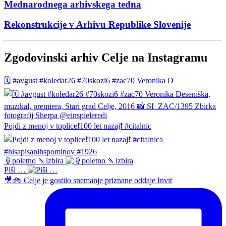
Mednarodnega arhivskega tedna
Rekonstrukcije v Arhivu Republike Slovenije
Zgodovinski arhiv Celje na Instagramu
🗓️ #avgust #koledar26 #70skozi6 #zac70 Veronika D
Pojdi z menoj v toplice❗️100 let nazaj❗️ #citalnic
🍦poletno 🍡izbira
Piši …
🎥🚲 Celje je gostilo snemanje priznane oddaje Invit