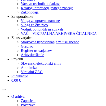
Varstvo osebnih podatkov
Katalog informacij javnega značaja
Zakonodaja
Za uporabnike
Vloga za upravne namene
Vloga za čitalnico
Vodnik po fondih in zbirkah
VAČ – VIRTUALNA ARHIVSKA ČITALNICA
Za ustvarjalce
Strokovna usposabljanja za uslužbence
Gradivo
Register ustvarjalcev
Arhivske škatle
Projekti
Slovenski elektronski arhiv
Anonimka
Virtualni.ZAC
Publikacije
0,00 €
O arhivu
Zaposleni
Povezave