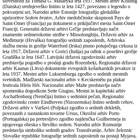
slovesnosti za Tomáša G. Masaryka leta 1937, Mestni arhiv Kolding
(Danska) srednjeveško listino iz leta 1427, povezano z legendo o
pokvarjeni uri, Narodni arhiv Estonije fotografijo gledališke
uprizoritve
Sedem bratov
, Arhiv medobčinske skupnosti Pays de
Saint-Omer (Francija) pa dokument o priključitvi mesta Saint-Omer
Franciji. Generalni državni arhivi Grčije predstavljajo načrt
znamenite sedmerokotne utrdbe v Missolonghiju, Državni arhiv za
Međimurje (Hrvaška) fotografijo sedmih zaposlenih, Arhivska
služba mesta in grofije Waterford (Irska) pismo potujočega cirkusa iz
leta 1917, Državni arhiv v Gorici (Italija) pa odlok o poselitvi grofije
Gradiška iz leta 1647. Latvijski državni zgodovinski arhiv
predstavlja pogodbo o prodaji gradu Rozenbeķi, Regionalni državni
arhiv Kaunas (Litva) dokumente evropskih košarkarskih prvakov iz
leta 1937, Mestni arhiv Luksemburga zgodbo o sedmih mestnih
svetnikih, Madžarski nacionalni arhiv v Kecskemétu pa plakat
festivala Hírös Hét. Nacionalni arhiv Malte predstavlja načrt
spomenika dogodkom Sette Giugno, Mestni in kapitelski arhiv
Aschaffenburg (Nemčija) listino s sedmimi pečati, Regionalni
zgodovinski center Eindhoven (Nizozemska) listino sedmih cehov,
Državni arhiv v Varšavi (Poljska) zgodbo o sedmih dekletih,
povezanih z nastankom tovarne Ursus, Okrožni arhiv Porto
(Portugalska) pa pretresljivo zgodbo najdenčka Guilhermeja in
njegovega obeska s številko sedem. Narodni arhiv Romunije
predstavlja simboliko sedmih gradov Transilvanije, Arhiv železnic
Slovaške republike fotografije sedmih zaposlenih na postaji Myjava,