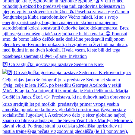
7️⃣ Ob zaključku gostovanja razstave Sedem na Krek