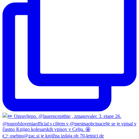
👉 osebno@zac.si je knjižna izdaja ob 70-letnici de