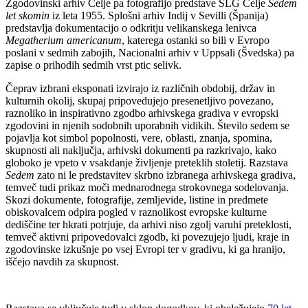
Zgodovinski arhiv Celje pa fotografijo predstave SLG Celje
Sedem
let skomin
iz leta 1955. Splošni arhiv Indij v Sevilli (Španija)
predstavlja dokumentacijo o odkritju velikanskega lenivca
Megatherium americanum
, katerega ostanki so bili v Evropo
poslani v sedmih zabojih, Nacionalni arhiv v Uppsali (Švedska) pa
zapise o prihodih sedmih vrst ptic selivk.
Čeprav izbrani eksponati izvirajo iz različnih obdobij, držav in
kulturnih okolij, skupaj pripovedujejo presenetljivo povezano,
raznoliko in inspirativno zgodbo arhivskega gradiva v evropski
zgodovini in njenih sodobnih uporabnih vidikih. Število sedem se
pojavlja kot simbol popolnosti, vere, oblasti, znanja, spomina,
skupnosti ali naključja, arhivski dokumenti pa razkrivajo, kako
globoko je vpeto v vsakdanje življenje preteklih stoletij. Razstava
Sedem
zato ni le predstavitev skrbno izbranega arhivskega gradiva,
temveč tudi prikaz moči mednarodnega strokovnega sodelovanja.
Skozi dokumente, fotografije, zemljevide, listine in predmete
obiskovalcem odpira pogled v raznolikost evropske kulturne
dediščine ter hkrati potrjuje, da arhivi niso zgolj varuhi preteklosti,
temveč aktivni pripovedovalci zgodb, ki povezujejo ljudi, kraje in
zgodovinske izkušnje po vsej Evropi ter v gradivu, ki ga hranijo,
iščejo navdih za skupnost.