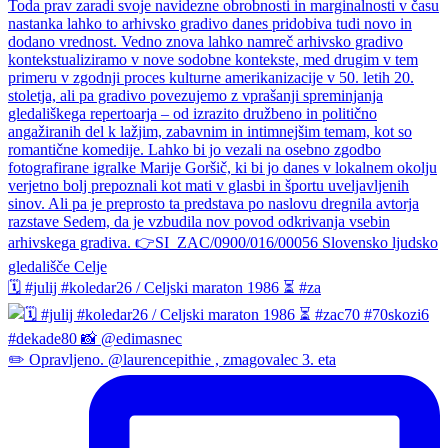
🗓️ #julij #koledar26 / Celjski maraton 1986 ⏳ #za
✏️ Opravljeno. @laurencepithie , zmagovalec 3. eta