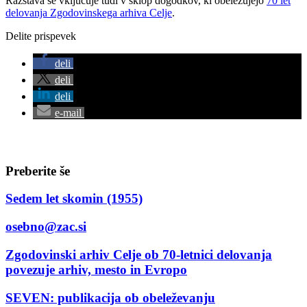
Razstava se vključuje tudi v sklop dogodkov, ki obeležujejo
70 let
delovanja Zgodovinskega arhiva Celje
.
Delite prispevek
deli
deli
deli
e-mail
Preberite še
Sedem let skomin (1955)
osebno@zac.si
Zgodovinski arhiv Celje ob 70-letnici delovanja
povezuje arhiv, mesto in Evropo
SEVEN: publikacija ob obeleževanju