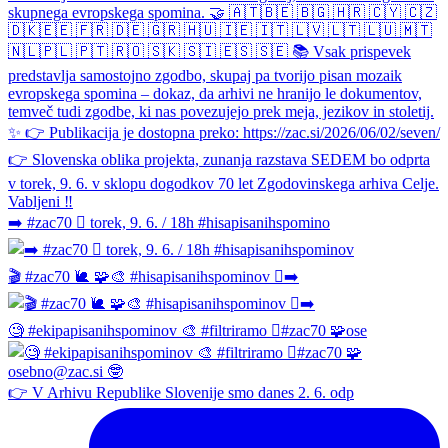
➡️ #zac70 🫆 torek, 9. 6. / 18h #hisapisanihspomino
🎬 #zac70 🐌 🧩🎨 #hisapisanihspominov 🫆➡️
🧐 #ekipapisanihspominov 🎨 #filtriramo 🫆#zac70 🧩ose
👉 V Arhivu Republike Slovenije smo danes 2. 6. odp