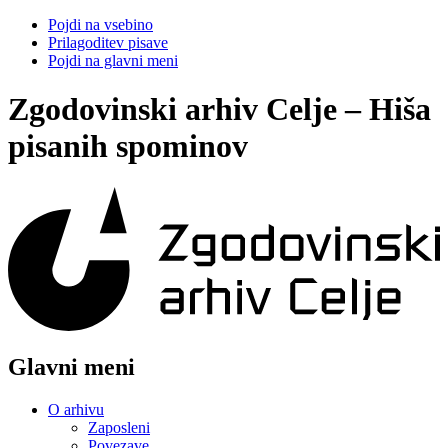
Pojdi na vsebino
Prilagoditev pisave
Pojdi na glavni meni
Zgodovinski arhiv Celje – Hiša
pisanih spominov
Glavni meni
O arhivu
Zaposleni
Povezave