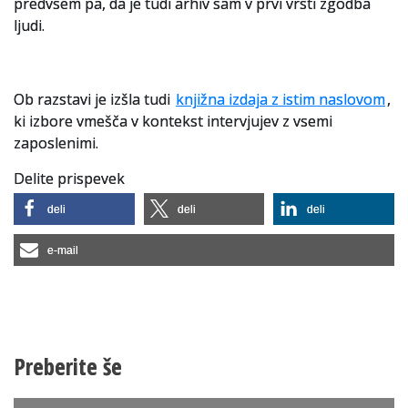
predvsem pa, da je tudi arhiv sam v prvi vrsti zgodba
ljudi.
Ob razstavi je izšla tudi
knjižna izdaja z istim naslovom
,
ki izbore vmešča v kontekst intervjujev z vsemi
zaposlenimi.
Delite prispevek
deli
deli
deli
e-mail
Preberite še