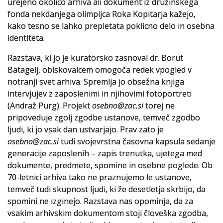
urejeno okolico arhiva ali dokument iz družinskega
fonda nekdanjega olimpijca Roka Kopitarja kažejo,
kako tesno se lahko prepletata poklicno delo in osebna
identiteta.
Razstava, ki jo je kuratorsko zasnoval dr. Borut
Batagelj, obiskovalcem omogoča redek vpogled v
notranji svet arhiva. Spremlja jo obsežna knjiga
intervjujev z zaposlenimi in njihovimi fotoportreti
(Andraž Purg). Projekt
osebno@zac.si
torej ne
pripoveduje zgolj zgodbe ustanove, temveč zgodbo
ljudi, ki jo vsak dan ustvarjajo. Prav zato je
osebno@zac.si
tudi svojevrstna časovna kapsula sedanje
generacije zaposlenih – zapis trenutka, ujetega med
dokumente, predmete, spomine in osebne poglede. Ob
70-letnici arhiva tako ne praznujemo le ustanove,
temveč tudi skupnost ljudi, ki že desetletja skrbijo, da
spomini ne izginejo. Razstava nas opominja, da za
vsakim arhivskim dokumentom stoji človeška zgodba,