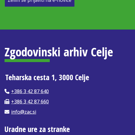
Želim se prijaviti na e-novice
Zgodovinski arhiv Celje
Teharska cesta 1, 3000 Celje
+386 3 42 87 640
+386 3 42 87 660
info@zac.si
Uradne ure za stranke