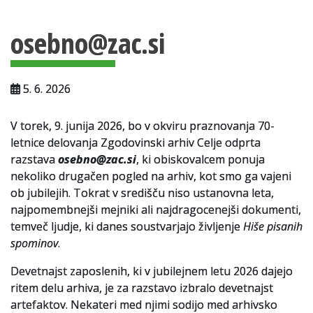
Vsebina strani
Za uporabnike
osebno@zac.si
Vloga za upravne namene
Vloga za čitalnico
5. 6. 2026
Vodnik po fondih in zbirkah
V torek, 9. junija 2026, bo v okviru praznovanja 70-
VAČ – VIRTUALNA ARHIVSKA ČITALNICA
letnice delovanja Zgodovinski arhiv Celje odprta
razstava
osebno@zac.si
, ki obiskovalcem ponuja
Za ustvarjalce
nekoliko drugačen pogled na arhiv, kot smo ga vajeni
Strokovna usposabljanja za uslužbence
ob jubilejih. Tokrat v središču niso ustanovna leta,
najpomembnejši mejniki ali najdragocenejši dokumenti,
Gradivo
temveč ljudje, ki danes soustvarjajo življenje
Hiše pisanih
spominov
.
Register ustvarjalcev
Devetnajst zaposlenih, ki v jubilejnem letu 2026 dajejo
Arhivske škatle
ritem delu arhiva, je za razstavo izbralo devetnajst
artefaktov. Nekateri med njimi sodijo med arhivsko
Projekti