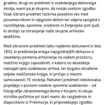
gradivo, drugi so predmeti iz vsakdanjega delovnega
okolja, vsem pa je skupno, da nosijo osebno zgodbo.
Slovenski elektronski arhiv
Vsak izbrani predmet razkriva posebno vez med
Anonimka
posameznikom in njegovim delom ter odpira vpogled v
razmišljanje, spomine, vrednote in življenjske poti ljudi,
Virtualni.ZAC
ki skrbijo za ohranjanje naše skupne arhivske
dediščine.
Publikacije
Med izbranimi predmeti tako najdemo dokument iz leta
1832, ki predstavlja enega najzgodnejših dokazov o
zavedanju pomena arhiviranja na našem prostoru,
matično knjigo zaposlenih, v katero so desetletja
nastajali vpisi sodelavcev arhiva, ter bogato okrašene
celjske meščanske knjige, ki pričajo o mestni
samozavesti 19. stoletja. Nekateri predmeti obiskovalca
popeljejo v povsem osebne spomine sodelavcev – od
fotografije zdravstvenega doma v Kozjem, ki obuja
otroške počitnice pri stari mami, do razglednice in
diapozitivov iz Prekmurja, ki pripovedujejo zgodbo