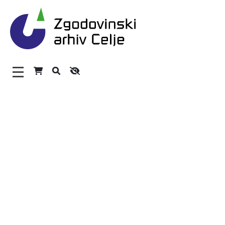
Zgodovinski arhiv Celje – H
Glavni meni
O arhivu
Zaposleni
Povezave
Varstvo osebnih podatkov
Katalog informacij javnega značaja
Zakonodaja