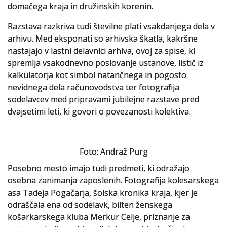
domačega kraja in družinskih korenin.
Razstava razkriva tudi številne plati vsakdanjega dela v
arhivu. Med eksponati so arhivska škatla, kakršne
nastajajo v lastni delavnici arhiva, ovoj za spise, ki
spremlja vsakodnevno poslovanje ustanove, listič iz
kalkulatorja kot simbol natančnega in pogosto
nevidnega dela računovodstva ter fotografija
sodelavcev med pripravami jubilejne razstave pred
dvajsetimi leti, ki govori o povezanosti kolektiva.
Foto: Andraž Purg
Posebno mesto imajo tudi predmeti, ki odražajo
osebna zanimanja zaposlenih. Fotografija kolesarskega
asa Tadeja Pogačarja, šolska kronika kraja, kjer je
odraščala ena od sodelavk, bilten ženskega
košarkarskega kluba Merkur Celje, priznanje za