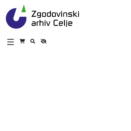
Zgodovinski arhiv Celje – H
Glavni meni
O arhivu
Zaposleni
Povezave
Varstvo osebnih podatkov
Katalog informacij javnega značaja
Zakonodaja