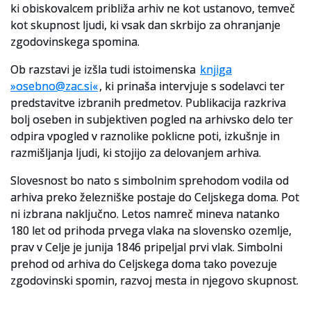
ki obiskovalcem približa arhiv ne kot ustanovo, temveč
kot skupnost ljudi, ki vsak dan skrbijo za ohranjanje
zgodovinskega spomina.
Ob razstavi je izšla tudi istoimenska
knjiga
»osebno@zac.si«
, ki prinaša intervjuje s sodelavci ter
predstavitve izbranih predmetov. Publikacija razkriva
bolj oseben in subjektiven pogled na arhivsko delo ter
odpira vpogled v raznolike poklicne poti, izkušnje in
razmišljanja ljudi, ki stojijo za delovanjem arhiva.
Slovesnost bo nato s simbolnim sprehodom vodila od
arhiva preko železniške postaje do Celjskega doma. Pot
ni izbrana naključno. Letos namreč mineva natanko
180 let od prihoda prvega vlaka na slovensko ozemlje,
prav v Celje je junija 1846 pripeljal prvi vlak. Simbolni
prehod od arhiva do Celjskega doma tako povezuje
zgodovinski spomin, razvoj mesta in njegovo skupnost.