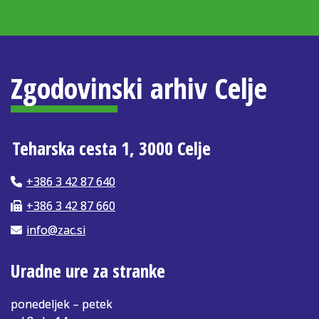
Zgodovinski arhiv Celje
Teharska cesta 1, 3000 Celje
+386 3 42 87 640
+386 3 42 87 660
info@zac.si
Uradne ure za stranke
ponedeljek – petek