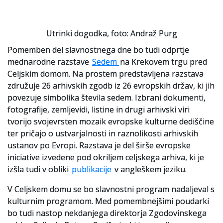
Utrinki dogodka, foto: Andraž Purg
Pomemben del slavnostnega dne bo tudi odprtje
mednarodne razstave
Sedem
na Krekovem trgu pred
Celjskim domom. Na prostem predstavljena razstava
združuje 26 arhivskih zgodb iz 26 evropskih držav, ki jih
povezuje simbolika števila sedem. Izbrani dokumenti,
fotografije, zemljevidi, listine in drugi arhivski viri
tvorijo svojevrsten mozaik evropske kulturne dediščine
ter pričajo o ustvarjalnosti in raznolikosti arhivskih
ustanov po Evropi. Razstava je del širše evropske
iniciative izvedene pod okriljem celjskega arhiva, ki je
izšla tudi v obliki
publikacije
v angleškem jeziku.
V Celjskem domu se bo slavnostni program nadaljeval s
kulturnim programom. Med pomembnejšimi poudarki
bo tudi nastop nekdanjega direktorja Zgodovinskega