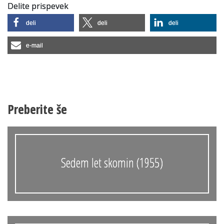
Delite prispevek
deli
deli
deli
e-mail
Preberite še
Sedem let skomin (1955)