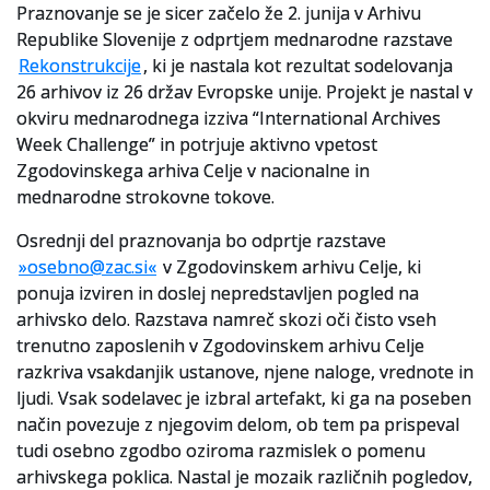
Praznovanje se je sicer začelo že 2. junija v Arhivu
Republike Slovenije z odprtjem mednarodne razstave
Slovenski elektronski arhiv
Rekonstrukcije
, ki je nastala kot rezultat sodelovanja
Anonimka
26 arhivov iz 26 držav Evropske unije. Projekt je nastal v
okviru mednarodnega izziva “International Archives
Virtualni.ZAC
Week Challenge” in potrjuje aktivno vpetost
Zgodovinskega arhiva Celje v nacionalne in
Publikacije
mednarodne strokovne tokove.
Osrednji del praznovanja bo odprtje razstave
»osebno@zac.si«
v Zgodovinskem arhivu Celje, ki
ponuja izviren in doslej nepredstavljen pogled na
arhivsko delo. Razstava namreč skozi oči čisto vseh
trenutno zaposlenih v Zgodovinskem arhivu Celje
razkriva vsakdanjik ustanove, njene naloge, vrednote in
ljudi. Vsak sodelavec je izbral artefakt, ki ga na poseben
način povezuje z njegovim delom, ob tem pa prispeval
tudi osebno zgodbo oziroma razmislek o pomenu
arhivskega poklica. Nastal je mozaik različnih pogledov,