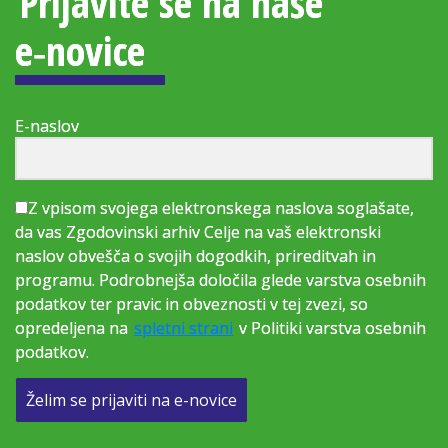
Prijavite se na naše
e‑novice
E-naslov
Z vpisom svojega elektronskega naslova soglašate,
da vas Zgodovinski arhiv Celje na vaš elektronski
naslov obvešča o svojih dogodkih, prireditvah in
programu. Podrobnejša določila glede varstva osebnih
podatkov ter pravic in obveznosti v tej zvezi, so
opredeljena na
spletni strani
v Politiki varstva osebnih
podatkov.
Želim se prijaviti na e-novice