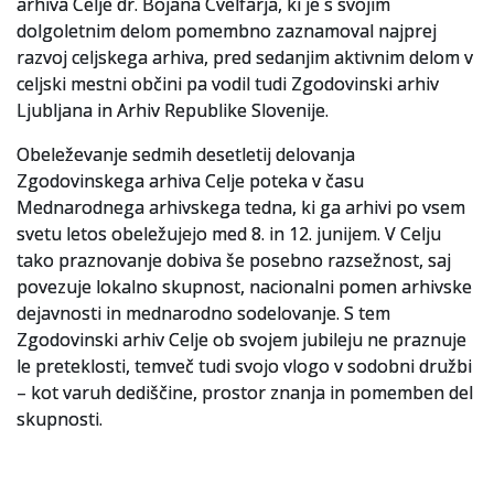
arhiva Celje dr. Bojana Cvelfarja, ki je s svojim
dolgoletnim delom pomembno zaznamoval najprej
razvoj celjskega arhiva, pred sedanjim aktivnim delom v
celjski mestni občini pa vodil tudi Zgodovinski arhiv
Ljubljana in Arhiv Republike Slovenije.
Obeleževanje sedmih desetletij delovanja
Zgodovinskega arhiva Celje poteka v času
Mednarodnega arhivskega tedna, ki ga arhivi po vsem
svetu letos obeležujejo med 8. in 12. junijem. V Celju
tako praznovanje dobiva še posebno razsežnost, saj
povezuje lokalno skupnost, nacionalni pomen arhivske
dejavnosti in mednarodno sodelovanje. S tem
Zgodovinski arhiv Celje ob svojem jubileju ne praznuje
le preteklosti, temveč tudi svojo vlogo v sodobni družbi
– kot varuh dediščine, prostor znanja in pomemben del
skupnosti.