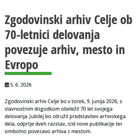
Vsebina strani
Za uporabnike
Zgodovinski arhiv Celje ob
Vloga za upravne namene
70-letnici delovanja
Vloga za čitalnico
povezuje arhiv, mesto in
Vodnik po fondih in zbirkah
VAČ – VIRTUALNA ARHIVSKA ČITALNICA
Evropo
Za ustvarjalce
5. 6. 2026
Strokovna usposabljanja za uslužbence
Gradivo
Zgodovinski arhiv Celje bo v torek, 9. junija 2026, s
slavnostnim dogodkom obeležil 70 let svojega
Register ustvarjalcev
delovanja. Jubilej bo združil predstavitev arhivskega
dela, odprtje dveh razstav, izid nove publikacije ter
Arhivske škatle
simbolno povezavo arhiva z mestom.
Projekti