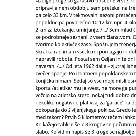
»Dolge proge so garaštvo posebne vrste. Tr
pripravljalnem obdobju sem pretekel na tre
pa celo 33 km. V tekmovalni sezoni preteče
popoldne pa povprečno 10-12 km npr. 4 kilo
2 km za iztekanje, umirjanje. /…/ Sem mlad čl
se podrobneje seznanil z vsem članstvom. O
tvorimo kolektivček zase. Spoštujem trenerja
Skratka rad imam vse, ki mi pomagajo in dobr
napravili robota. Postal sem Celjan in te dni
navezan. /…/ Od leta 1962 dalje – zjutraj la
zvečer spanje. Po izdatnem popoldanskem t
konjička nimam. Sedaj so vse moje misli osr
športa /atletike/ mu je zvest, ne more ga pus
vežejo na atletsko stezo, nekaj tudi dobra d
nekoliko negativno plat vsaj za ‘garače’ na 
dokopanja do življenjskega poklica. Gredo le
med tekom? Prvih 5 kilometrov tečem lahkot
Ko kažejo tablice še 7-8 krogov se počutim na
slabo. Ko vidim napis še 3 kroge se najbolje