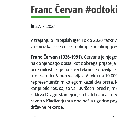
Franc Červan #odtoki
27. 7. 2021
V trajanju olimpijskih iger Tokio 2020 razkri
vtisov iz kariere celjskih olimpijk in olimpijce
Franc Červan (1936-1991)
. Červana je njego
naklonjenostjo opisal kot dobrega prijatelja
brez milosti, ki je na stezi tekmece doživljal
tudi zelo družaben veseljak. V teku na 10.00
reprezentančnim kolegom kazal dva prsta. Na
kar je bilo res, saj so vsi, uvrščeni pred njim
rekli za Drago Stamejčič, so tudi Franca Čer
ravno v Kladivarju sta oba našla ugodne pogo
državne rekorde.