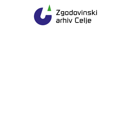
Gl
Zgodovinski arhiv Ce