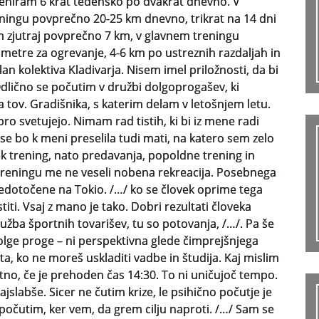
eniram 6 krat tedensko po dvakrat dnevno. V
ningu povprečno 20-25 km dnevno, trikrat na 14 dni
m zjutraj povprečno 7 km, v glavnem treningu
metre za ogrevanje, 4-6 km po ustreznih razdaljah in
an kolektiva Kladivarja. Nisem imel priložnosti, da bi
dlično se počutim v družbi dolgoprogašev, ki
 tov. Gradišnika, s katerim delam v letošnjem letu.
o svetujejo. Nimam rad tistih, ki bi iz mene radi
 se bo k meni preselila tudi mati, na katero sem zelo
hek trening, nato predavanja, popoldne trening in
reningu me ne veseli nobena rekreacija. Posebnega
edotočene na Tokio. /…/ ko se človek oprime tega
titi. Vsaj z mano je tako. Dobri rezultati človeka
ružba športnih tovarišev, tu so potovanja, /…/. Pa še
dolge proge – ni perspektivna glede čimprejšnjega
ta, ko ne moreš uskladiti vadbe in študija. Kaj mislim
no, če je prehoden čas 14:30. To ni uničujoč tempo.
jslabše. Sicer ne čutim krize, le psihično počutje je
 počutim, ker vem, da grem cilju naproti. /…/ Sam se