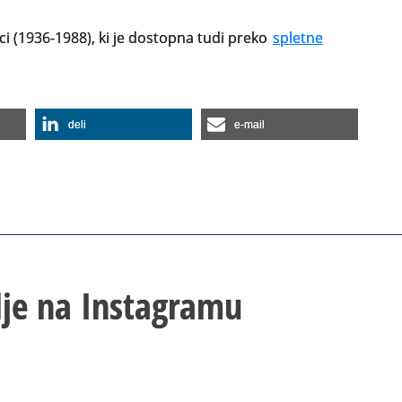
ijci (1936-1988), ki je dostopna tudi preko
spletne
deli
e-mail
lje na Instagramu