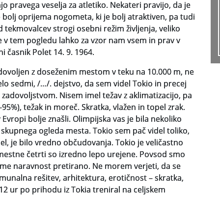
o pravega veselja za atletiko. Nekateri pravijo, da je
bolj oprijema nogometa, ki je bolj atraktiven, pa tudi
 tekmovalcev strogi osebni režim življenja, veliko
 v tem pogledu lahko za vzor nam vsem in prav v
 časnik Polet 14. 9. 1964.
 zadovoljen z doseženim mestom v teku na 10.000 m, ne
elo sedmi, /…/. dejstvo, da sem videl Tokio in precej
z zadovoljstvom. Nisem imel težav z aklimatizacijo, pa
-95%), težak in moreč. Skratka, vlažen in topel zrak.
vropi bolje znašli. Olimpijska vas je bila nekoliko
skupnega ogleda mesta. Tokio sem pač videl toliko,
el, je bilo vredno občudovanja. Tokio je veličastno
mestne četrti so izredno lepo urejene. Povsod smo
ojme naravnost pretirano. Ne morem verjeti, da se
Komunalna rešitev, arhitektura, erotičnost – skratka,
12 ur po prihodu iz Tokia treniral na celjskem