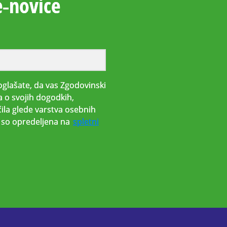
e‑novice
glašate, da vas Zgodovinski
a o svojih dogodkih,
ila glede varstva osebnih
i, so opredeljena na
spletni