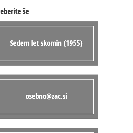
Anonimka
reberite še
Virtualni.ZAC
Publikacije
Sedem let skomin (1955)
osebno@zac.si