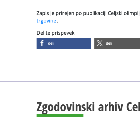
Zapis je prirejen po publikaciji Celjski olimp
trgovine
.
Delite prispevek
deli
deli
Zgodovinski arhiv Ce