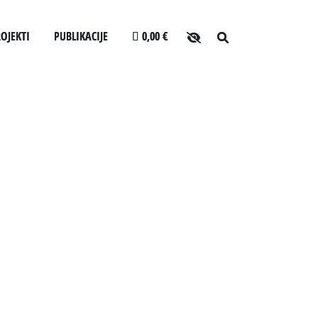
OJEKTI
PUBLIKACIJE
0,00 €
O arhivu
LJANJA ZA USLUŽBENCE
SLOVENSKI ELEKTRONSKI ARHIV
Zaposleni
ANONIMKA
Povezave
CEV
VIRTUALNI.ZAC
Varstvo osebnih podatkov
Katalog informacij javnega značaja
Zakonodaja
Za uporabnike
Vloga za upravne namene