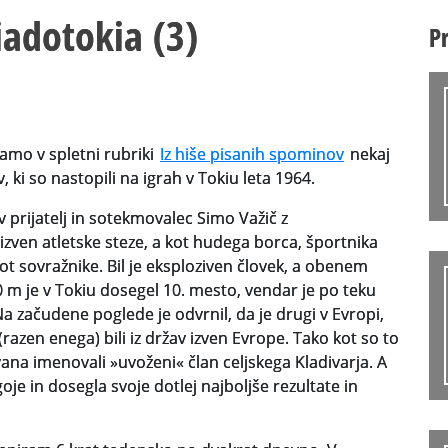
adotokia (3)
P
vamo v spletni rubriki
Iz hiše pisanih spominov
nekaj
v, ki so nastopili na igrah v Tokiu leta 1964.
v prijatelj in sotekmovalec Simo Važič z
 izven atletske steze, a kot hudega borca, športnika
 kot sovražnike. Bil je eksploziven človek, a obenem
0 m je v Tokiu dosegel 10. mesto, vendar je po teku
 začudene poglede je odvrnil, da je drugi v Evropi,
 (razen enega) bili iz držav izven Evrope. Tako kot so to
vana imenovali »uvoženi« član celjskega Kladivarja. A
je in dosegla svoje dotlej najboljše rezultate in