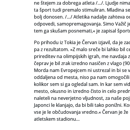
ne štejem za dobrega atleta /…/. Ljudje nimaj
ta šport tudi premalo stimuliran. Mladina se 
bolj donosen. /…/ Atletika nadalje zahteva od
odpovedi, samopremagovanja. Simo Važič je
tem ga skušam posnemati,« je zapisal športni
Po prihodu iz Tokia je Červan izjavil, da je
pa z rezultatom. »Z malo sreče bi lahko bil c
prireditev na olimpijskih igrah, me navdaja 
čeprav je bil zrak izredno nasičen z vlago (90
Morda nam Evropejcem ni ustrezal in bi se v E
oddaljena od mesta, niso pa nam omogočili 
kolikor sem si ga ogledal sam. In kar sem vid
mesto, okusno in izredno čisto in celo pred
naleteli na neverjetno vljudnost, za naše p
Japonci le klanjajo, da bi bili tako ponižni. 
vse je le občudovanja vredno.« Červan je že 
atletskem stadionu…