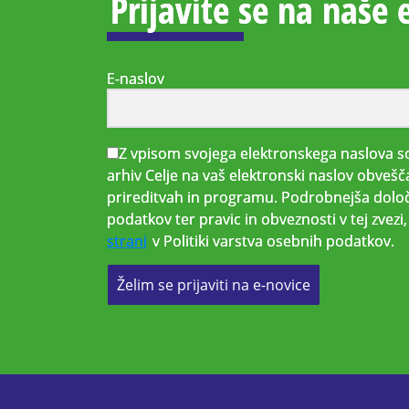
Prijavite se na naše 
E-naslov
Z vpisom svojega elektronskega naslova so
arhiv Celje na vaš elektronski naslov obvešč
prireditvah in programu. Podrobnejša določ
podatkov ter pravic in obveznosti v tej zvez
strani
v Politiki varstva osebnih podatkov.
Želim se prijaviti na e-novice