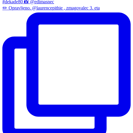
✏️ Opravljeno. @laurencepithie , zmagovalec 3. eta