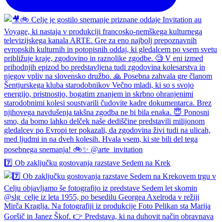
7️⃣ Ob zaključku gostovanja razstave Sedem na Krek