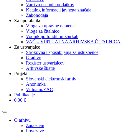
Varstvo osebnih podatkov
Katalog informacij javnega značaja
Zakonodaja
Za uporabnike
Vloga za upravne namene
Vloga za čitalnico
Vodnik po fondih in zbirkah
VAČ – VIRTUALNA ARHIVSKA ČITALNICA
Za ustvarjalce
Strokovna usposabljanja za uslužbence
Gradivo
Register ustvarjalcev
Arhivske škatle
Projekti
Slovenski elektronski arhiv
Anonimka
Virtualni.ZAC
Publikacije
0,00 €
O arhivu
Zaposleni
Povezave