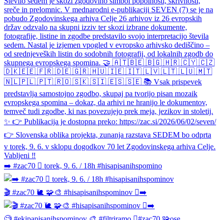
➡️ #zac70 🫆 torek, 9. 6. / 18h #hisapisanihspomino
🎬 #zac70 🐌 🧩🎨 #hisapisanihspominov 🫆➡️
🧐 #ekipapisanihspominov 🎨 #filtriramo 🫆#zac70 🧩ose