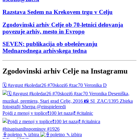
Razstava Sedem na Krekovem trgu v Celju
Zgodovinski arhiv Celje ob 70-letnici delovanja
povezuje arhiv, mesto in Evropo
SEVEN: publikacija ob obeleževanju
Mednarodnega arhivskega tedna
Zgodovinski arhiv Celje na Instagramu
🗓️ #avgust #koledar26 #70skozi6 #zac70 Veronika D
Pojdi z menoj v toplice❗️100 let nazaj❗️ #citalnic
🍦poletno 🍡izbira