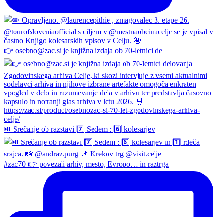
👉 osebno@zac.si je knjižna izdaja ob 70-letnici de
⏯️ Srečanje ob razstavi 7️⃣ Sedem : 6️⃣ kolesarjev
#zac70 👉 povezali arhiv, mesto, Evropo… in raztrga