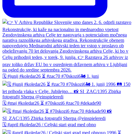
🗓️ #junij #koledar26 ⏳ #zac70 #70skozi6🚂 1. juni
🗓️ #maj #koledar26 ⏳ #70skozi6 #zac70 #dekade90
🗓️ #april #koledar26 / Celjski stari grad med obno