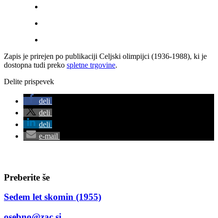
Zapis je prirejen po publikaciji Celjski olimpijci (1936-1988), ki je
dostopna tudi preko
spletne trgovine
.
Delite prispevek
deli
deli
deli
e-mail
Preberite še
Sedem let skomin (1955)
osebno@zac.si