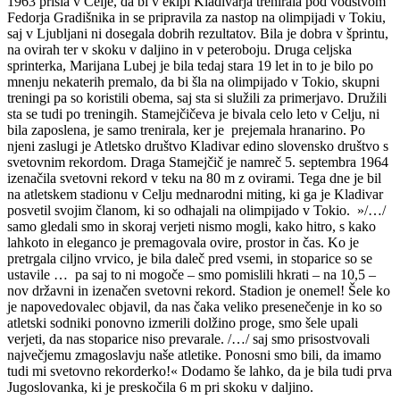
1963 prišla v Celje, da bi v ekipi Kladivarja trenirala pod vodstvom
Fedorja Gradišnika in se pripravila za nastop na olimpijadi v Tokiu,
saj v Ljubljani ni dosegala dobrih rezultatov. Bila je dobra v šprintu,
na ovirah ter v skoku v daljino in v peteroboju. Druga celjska
sprinterka, Marijana Lubej je bila tedaj stara 19 let in to je bilo po
mnenju nekaterih premalo, da bi šla na olimpijado v Tokio, skupni
treningi pa so koristili obema, saj sta si služili za primerjavo. Družili
sta se tudi po treningih. Stamejčičeva je bivala celo leto v Celju, ni
bila zaposlena, je samo trenirala, ker je prejemala hranarino. Po
njeni zaslugi je Atletsko društvo Kladivar edino slovensko društvo s
svetovnim rekordom. Draga Stamejčič je namreč 5. septembra 1964
izenačila svetovni rekord v teku na 80 m z ovirami. Tega dne je bil
na atletskem stadionu v Celju mednarodni miting, ki ga je Kladivar
posvetil svojim članom, ki so odhajali na olimpijado v Tokio. »/…/
samo gledali smo in skoraj verjeti nismo mogli, kako hitro, s kako
lahkoto in eleganco je premagovala ovire, prostor in čas. Ko je
pretrgala ciljno vrvico, je bila daleč pred vsemi, in stoparice so se
ustavile … pa saj to ni mogoče – smo pomislili hkrati – na 10,5 –
nov državni in izenačen svetovni rekord. Stadion je onemel! Šele ko
je napovedovalec objavil, da nas čaka veliko presenečenje in ko so
atletski sodniki ponovno izmerili dolžino proge, smo šele upali
verjeti, da nas stoparice niso prevarale. /…/ saj smo prisostvovali
največjemu zmagoslavju naše atletike. Ponosni smo bili, da imamo
tudi mi svetovno rekorderko!« Dodamo še lahko, da je bila tudi prva
Jugoslovanka, ki je preskočila 6 m pri skoku v daljino.