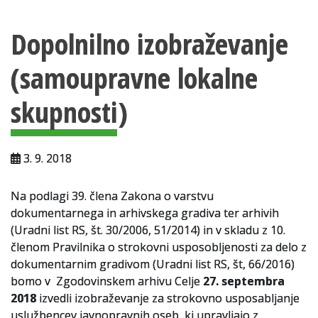
Vsebina strani
Za uporabnike
Dopolnilno izobraževanje
Vloga za upravne namene
(samoupravne lokalne
Vloga za čitalnico
skupnosti)
Vodnik po fondih in zbirkah
VAČ – VIRTUALNA ARHIVSKA ČITALNICA
3. 9. 2018
Za ustvarjalce
Strokovna usposabljanja za uslužbence
Na podlagi 39. člena Zakona o varstvu
dokumentarnega in arhivskega gradiva ter arhivih
Gradivo
(Uradni list RS, št. 30/2006, 51/2014) in v skladu z 10.
členom Pravilnika o strokovni usposobljenosti za delo z
Register ustvarjalcev
dokumentarnim gradivom (Uradni list RS, št, 66/2016)
bomo v Zgodovinskem arhivu Celje
27. septembra
Arhivske škatle
2018
izvedli izobraževanje za strokovno usposabljanje
uslužbencev javnopravnih oseb, ki upravljajo z
Projekti