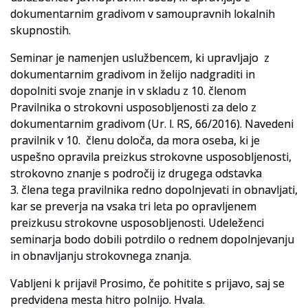
dokumentarnim gradivom v samoupravnih lokalnih
Slovenski elektronski arhiv
skupnostih.
Anonimka
Seminar je namenjen uslužbencem, ki upravljajo z
dokumentarnim gradivom in želijo nadgraditi in
Virtualni.ZAC
dopolniti svoje znanje in v skladu z 10. členom
Pravilnika o strokovni usposobljenosti za delo z
Publikacije
dokumentarnim gradivom (Ur. l. RS, 66/2016). Navedeni
pravilnik v 10. členu določa, da mora oseba, ki je
uspešno opravila preizkus strokovne usposobljenosti,
strokovno znanje s področij iz drugega odstavka
3. člena tega pravilnika redno dopolnjevati in obnavljati,
kar se preverja na vsaka tri leta po opravljenem
preizkusu strokovne usposobljenosti. Udeleženci
seminarja bodo dobili potrdilo o rednem dopolnjevanju
in obnavljanju strokovnega znanja.
Vabljeni k prijavi! Prosimo, če pohitite s prijavo, saj se
predvidena mesta hitro polnijo. Hvala.