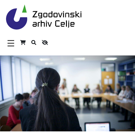
Zgodovinski arhiv Celje – H
Glavni meni
O arhivu
Zaposleni
Povezave
Varstvo osebnih podatkov
Katalog informacij javnega značaja
Zakonodaja