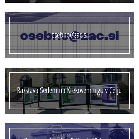
osebno@zac.si
Razstava Sedem na Krekovem trgu v Celju