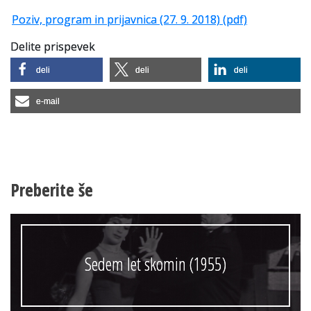
Poziv, program in prijavnica (27. 9. 2018) (pdf)
Delite prispevek
deli
deli
deli
e-mail
Preberite še
Sedem let skomin (1955)