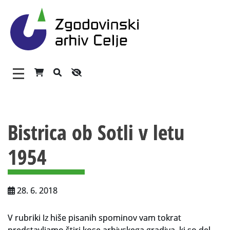
Zgodovinski arhiv Celje – 
Glavni meni
Vsebina strani
O arhivu
Bistrica ob Sotli v letu
Zaposleni
1954
Povezave
Varstvo osebnih podatkov
28. 6. 2018
Katalog informacij javnega značaja
Zakonodaja
V rubriki Iz hiše pisanih spominov vam tokrat