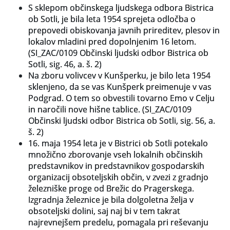
S sklepom občinskega ljudskega odbora Bistrica
ob Sotli, je bila leta 1954 sprejeta odločba o
Slovenski elektronski arhiv
prepovedi obiskovanja javnih prireditev, plesov in
lokalov mladini pred dopolnjenim 16 letom.
Anonimka
(SI_ZAC/0109 Občinski ljudski odbor Bistrica ob
Sotli, sig. 46, a. š. 2)
Virtualni.ZAC
Na zboru volivcev v Kunšperku, je bilo leta 1954
Publikacije
sklenjeno, da se vas Kunšperk preimenuje v vas
Podgrad. O tem so obvestili tovarno Emo v Celju
in naročili nove hišne tablice. (SI_ZAC/0109
Občinski ljudski odbor Bistrica ob Sotli, sig. 56, a.
š. 2)
16. maja 1954 leta je v Bistrici ob Sotli potekalo
množično zborovanje vseh lokalnih občinskih
predstavnikov in predstavnikov gospodarskih
organizacij obsoteljskih občin, v zvezi z gradnjo
železniške proge od Brežic do Pragerskega.
Izgradnja železnice je bila dolgoletna želja v
obsoteljski dolini, saj naj bi v tem takrat
najrevnejšem predelu, pomagala pri reševanju