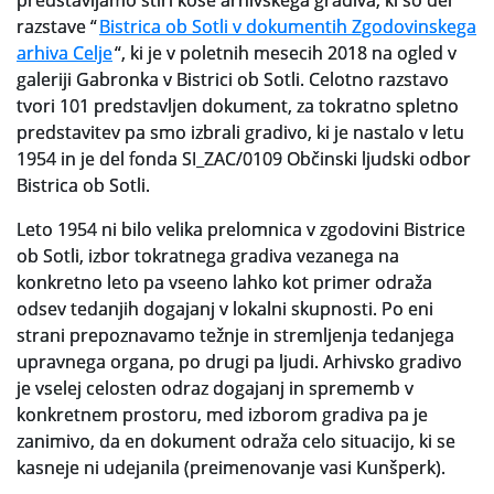
predstavljamo štiri kose arhivskega gradiva, ki so del
Za uporabnike
razstave “
Bistrica ob Sotli v dokumentih Zgodovinskega
arhiva Celje
“, ki je v poletnih mesecih 2018 na ogled v
Vloga za upravne namene
galeriji Gabronka v Bistrici ob Sotli. Celotno razstavo
tvori 101 predstavljen dokument, za tokratno spletno
Vloga za čitalnico
predstavitev pa smo izbrali gradivo, ki je nastalo v letu
1954 in je del fonda SI_ZAC/0109 Občinski ljudski odbor
Vodnik po fondih in zbirkah
Bistrica ob Sotli.
VAČ – VIRTUALNA ARHIVSKA ČITALNICA
Leto 1954 ni bilo velika prelomnica v zgodovini Bistrice
Za ustvarjalce
ob Sotli, izbor tokratnega gradiva vezanega na
konkretno leto pa vseeno lahko kot primer odraža
Strokovna usposabljanja za uslužbence
odsev tedanjih dogajanj v lokalni skupnosti. Po eni
strani prepoznavamo težnje in stremljenja tedanjega
Gradivo
upravnega organa, po drugi pa ljudi. Arhivsko gradivo
je vselej celosten odraz dogajanj in sprememb v
Register ustvarjalcev
konkretnem prostoru, med izborom gradiva pa je
zanimivo, da en dokument odraža celo situacijo, ki se
Arhivske škatle
kasneje ni udejanila (preimenovanje vasi Kunšperk).
Projekti