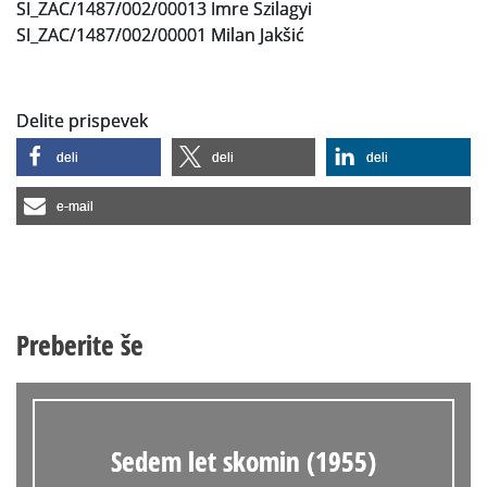
SI_ZAC/1487/002/00013 Imre Szilagyi
SI_ZAC/1487/002/00001 Milan Jakšić
Slovenski elektronski arhiv
Anonimka
Delite prispevek
Virtualni.ZAC
deli
deli
deli
Publikacije
e-mail
Preberite še
Sedem let skomin (1955)