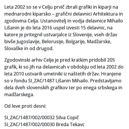
Za uporabnike
Leta 2002 so se v Celju prvič zbrali grafiki in kiparji na
mednarodni kiparsko – grafični delavnici Arhitektura in
Vloga za upravne namene
zgodovina Celja. Ustanovitelj in vodja delavnice Mihailo
Lišanin je do leta 2016 uspel izvesti 15 delavnic, na
Vloga za čitalnico
katere je pritegnil ustvarjalce iz Slovenije, vseh držav
bivše Jugoslavije, Belorusije, Bolgarije, Madžarske,
Vodnik po fondih in zbirkah
Slovaške in od drugod.
VAČ – VIRTUALNA ARHIVSKA ČITALNICA
Zgodovinski arhiv Celje je pred kratkim pridobil 205
Za ustvarjalce
grafik, ki so jih na delavnicah v obdobju od leta 2002 do
leta 2010 ustvarili umetniki iz naštetih držav. Hranjene
Strokovna usposabljanja za uslužbence
so v fondu SI_ZAC/1487 Lišanin Mihailo. Predstavljamo
dela dveh slovenskih grafikov ter po enega srbskega in
Gradivo
madžarskega.
Register ustvarjalcev
Od leve proti desni:
Arhivske škatle
SI_ZAC/1487/002/00032 Silva Copič
SI_ZAC/1487/002/00030 Breda Tekavc
Projekti