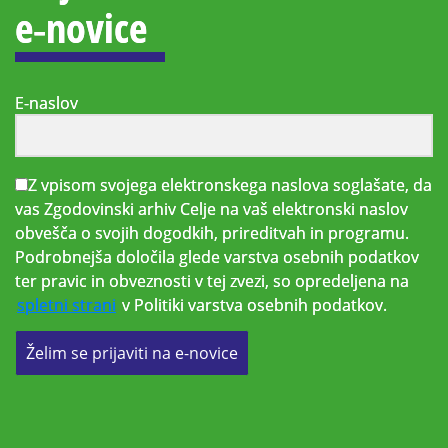
e‑novice
E-naslov
Z vpisom svojega elektronskega naslova soglašate, da
vas Zgodovinski arhiv Celje na vaš elektronski naslov
obvešča o svojih dogodkih, prireditvah in programu.
Podrobnejša določila glede varstva osebnih podatkov
ter pravic in obveznosti v tej zvezi, so opredeljena na
spletni strani
v Politiki varstva osebnih podatkov.
Želim se prijaviti na e-novice