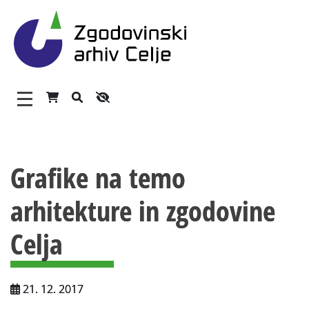
Zgodovinski arhiv Celje – 
Glavni meni
Vsebina strani
O arhivu
Grafike na temo
Zaposleni
arhitekture in zgodovine
Povezave
Varstvo osebnih podatkov
Celja
Katalog informacij javnega značaja
21. 12. 2017
Zakonodaja