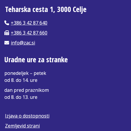
Teharska cesta 1, 3000 Celje
+386 3 42 87 640
+386 3 42 87 660
info@zac.si
Uradne ure za stranke
ponedeljek – petek
od 8. do 14. ure
dan pred praznikom
od 8. do 13. ure
Izjava o dostopnosti
Zemljevid strani