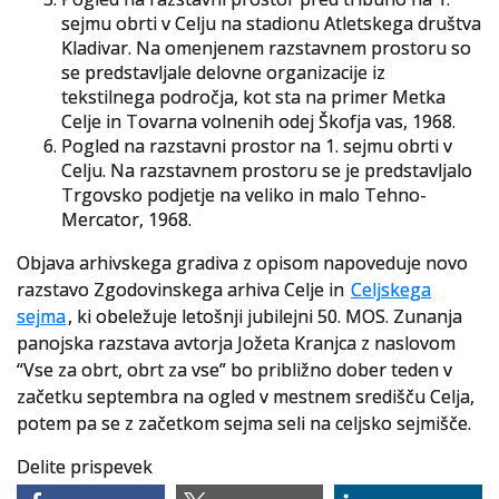
sejmu obrti v Celju na stadionu Atletskega društva
Kladivar. Na omenjenem razstavnem prostoru so
se predstavljale delovne organizacije iz
tekstilnega področja, kot sta na primer Metka
Celje in Tovarna volnenih odej Škofja vas, 1968.
Pogled na razstavni prostor na 1. sejmu obrti v
Celju. Na razstavnem prostoru se je predstavljalo
Trgovsko podjetje na veliko in malo Tehno-
Mercator, 1968.
Objava arhivskega gradiva z opisom napoveduje novo
razstavo Zgodovinskega arhiva Celje in
Celjskega
sejma
, ki obeležuje letošnji jubilejni 50. MOS. Zunanja
panojska razstava avtorja Jožeta Kranjca z naslovom
“Vse za obrt, obrt za vse” bo približno dober teden v
začetku septembra na ogled v mestnem središču Celja,
potem pa se z začetkom sejma seli na celjsko sejmišče.
Delite prispevek