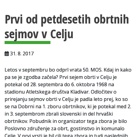
Vsebina strani
Za uporabnike
Prvi od petdesetih obrtnih
Vloga za upravne namene
sejmov v Celju
Vloga za čitalnico
Vodnik po fondih in zbirkah
31. 8. 2017
VAČ – VIRTUALNA ARHIVSKA ČITALNICA
Letos v septembru bo odprl vrata 50. MOS. Kdaj in kako
Za ustvarjalce
pa se je zgodba začela? Prvi sejem obrti v Celju je
Strokovna usposabljanja za uslužbence
potekal od 28. septembra do 6. oktobra 1968 na
stadionu Atletskega društva Kladivar. Odločitev o
Gradivo
prirejanju sejmov obrti v Celju je padla leto prej, ko so
se na Dobrni na 1. zboru obrtnikov, ki je potekal med 2.
Register ustvarjalcev
in 3. septembrom zbrali slovenski in del hrvaški
obrtnikov. Pobudnik in organizator tega zbora je bilo
Arhivske škatle
Poslovno združenje za obrt, gostinstvo in komunalo
Celje. V prvi vrsti je bil cilj tega zbora in tudi naslednjih
Projekti