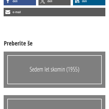
deli
deli
deli
e-mail
Preberite še
Sedem let skomin (1955)