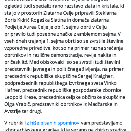
ogledati tudi specializirano razstavo zlata in kristala, ki
sta jo v prostorih Zlatarne Celje pripravili Steklarna
Boris Kidrič Rogaška Slatina in domača zlatarna.
Podjetje Aurea Celje je ob 1. sejmu obrti v Celju
pripravilo tudi posebne značke z emblemom sejma. V
vseh dneh trajanja 1. sejma obrti so se zvrstile številne
vzporedne prireditve, kot so na primer razna srečanja
obrtnikov in različne demonstracije, revije nakita in
pričesk itd. Med obiskovalci so se zvrstili tudi številni
predstavniki javnega in političnega življenja, na primer:
predsednik republiške skupščine Sergej Kraigher,
podpredsednik republiškega izvršnega sveta Vinko
Hafner, predsednik republiške gospodarske zbornice
Leopold Krese, predsednica celjske občinske skupščine
Olga Vrabič, predstavniki obrtnikov iz Madžarske in
Avstrije ter drugi.
V rubriki
Iz hiše pisanih spominov
vam predstavljamo
izbor arhivskega gradiva, ki je vezano na zbirko gradiva