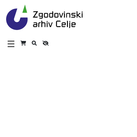
Zgodovinski arhiv Celje – H
Glavni meni
O arhivu
Zaposleni
Povezave
Varstvo osebnih podatkov
Katalog informacij javnega značaja
Zakonodaja