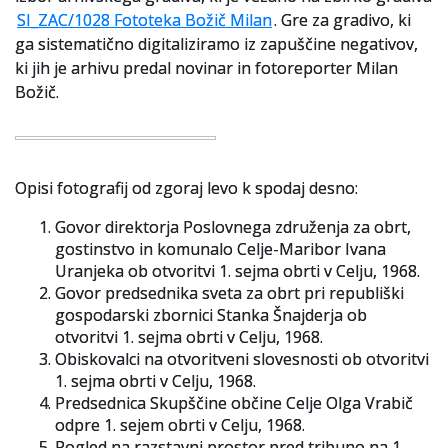
SI_ZAC/1028 Fototeka Božič Milan
. Gre za gradivo, ki
ga sistematično digitaliziramo iz zapuščine negativov,
ki jih je arhivu predal novinar in fotoreporter Milan
Božič.
Opisi fotografij od zgoraj levo k spodaj desno:
Govor direktorja Poslovnega združenja za obrt,
gostinstvo in komunalo Celje-Maribor Ivana
Uranjeka ob otvoritvi 1. sejma obrti v Celju, 1968.
Govor predsednika sveta za obrt pri republiški
gospodarski zbornici Stanka Šnajderja ob
otvoritvi 1. sejma obrti v Celju, 1968.
Obiskovalci na otvoritveni slovesnosti ob otvoritvi
1. sejma obrti v Celju, 1968.
Predsednica Skupščine občine Celje Olga Vrabič
odpre 1. sejem obrti v Celju, 1968.
Pogled na razstavni prostor pred tribuno na 1.