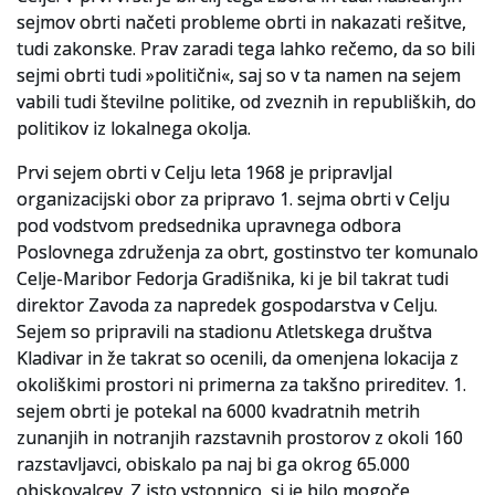
sejmov obrti načeti probleme obrti in nakazati rešitve,
Slovenski elektronski arhiv
tudi zakonske. Prav zaradi tega lahko rečemo, da so bili
sejmi obrti tudi »politični«, saj so v ta namen na sejem
Anonimka
vabili tudi številne politike, od zveznih in republiških, do
politikov iz lokalnega okolja.
Virtualni.ZAC
Prvi sejem obrti v Celju leta 1968 je pripravljal
Publikacije
organizacijski obor za pripravo 1. sejma obrti v Celju
pod vodstvom predsednika upravnega odbora
Poslovnega združenja za obrt, gostinstvo ter komunalo
Celje-Maribor Fedorja Gradišnika, ki je bil takrat tudi
direktor Zavoda za napredek gospodarstva v Celju.
Sejem so pripravili na stadionu Atletskega društva
Kladivar in že takrat so ocenili, da omenjena lokacija z
okoliškimi prostori ni primerna za takšno prireditev. 1.
sejem obrti je potekal na 6000 kvadratnih metrih
zunanjih in notranjih razstavnih prostorov z okoli 160
razstavljavci, obiskalo pa naj bi ga okrog 65.000
obiskovalcev. Z isto vstopnico si je bilo mogoče