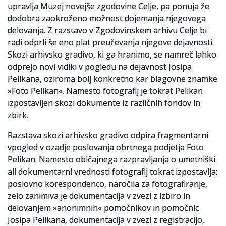
upravlja Muzej novejše zgodovine Celje, pa ponuja že
dodobra zaokroženo možnost dojemanja njegovega
Slovenski elektronski arhiv
delovanja. Z razstavo v Zgodovinskem arhivu Celje bi
Anonimka
radi odprli še eno plat preučevanja njegove dejavnosti.
Skozi arhivsko gradivo, ki ga hranimo, se namreč lahko
Virtualni.ZAC
odprejo novi vidiki v pogledu na dejavnost Josipa
Pelikana, oziroma bolj konkretno kar blagovne znamke
Publikacije
»Foto Pelikan«. Namesto fotografij je tokrat Pelikan
izpostavljen skozi dokumente iz različnih fondov in
zbirk.
Razstava skozi arhivsko gradivo odpira fragmentarni
vpogled v ozadje poslovanja obrtnega podjetja Foto
Pelikan. Namesto običajnega razpravljanja o umetniški
ali dokumentarni vrednosti fotografij tokrat izpostavlja:
poslovno korespondenco, naročila za fotografiranje,
zelo zanimiva je dokumentacija v zvezi z izbiro in
delovanjem »anonimnih« pomočnikov in pomočnic
Josipa Pelikana, dokumentacija v zvezi z registracijo,