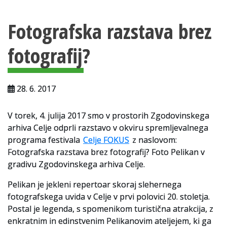
Vsebina strani
Za uporabnike
Fotografska razstava brez
Vloga za upravne namene
fotografij?
Vloga za čitalnico
Vodnik po fondih in zbirkah
28. 6. 2017
VAČ – VIRTUALNA ARHIVSKA ČITALNICA
V torek, 4. julija 2017 smo v prostorih Zgodovinskega
Za ustvarjalce
arhiva Celje odprli razstavo v okviru spremljevalnega
Strokovna usposabljanja za uslužbence
programa festivala
Celje FOKUS
z naslovom:
Fotografska razstava brez fotografij? Foto Pelikan v
Gradivo
gradivu Zgodovinskega arhiva Celje.
Register ustvarjalcev
Pelikan je jekleni repertoar skoraj slehernega
fotografskega uvida v Celje v prvi polovici 20. stoletja.
Arhivske škatle
Postal je legenda, s spomenikom turistična atrakcija, z
enkratnim in edinstvenim Pelikanovim ateljejem, ki ga
Projekti