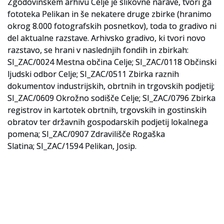
Zgodovinskem arhivu Celje je slikovne narave, tvori ga
fototeka Pelikan in še nekatere druge zbirke (hranimo
okrog 8.000 fotografskih posnetkov), toda to gradivo ni
del aktualne razstave. Arhivsko gradivo, ki tvori novo
razstavo, se hrani v naslednjih fondih in zbirkah:
SI_ZAC/0024 Mestna občina Celje; SI_ZAC/0118 Občinski
ljudski odbor Celje; SI_ZAC/0511 Zbirka raznih
dokumentov industrijskih, obrtnih in trgovskih podjetij;
SI_ZAC/0609 Okrožno sodišče Celje; SI_ZAC/0796 Zbirka
registrov in kartotek obrtnih, trgovskih in gostinskih
obratov ter državnih gospodarskih podjetij lokalnega
pomena; SI_ZAC/0907 Zdravilišče Rogaška
Slatina; SI_ZAC/1594 Pelikan, Josip.