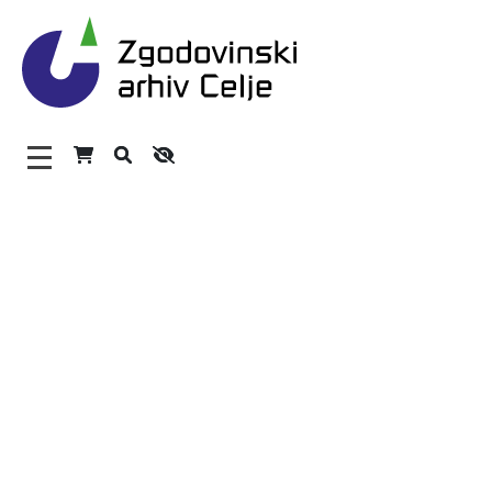
Zgodovinski arhiv Celje – H
Glavni meni
O arhivu
Zaposleni
Povezave
Varstvo osebnih podatkov
Katalog informacij javnega značaja
Zakonodaja