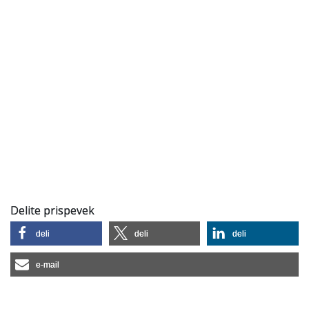
Delite prispevek
deli
deli
deli
e-mail