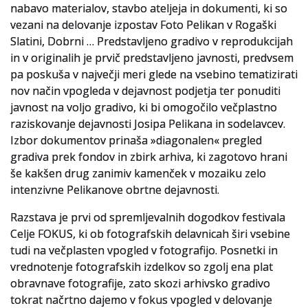
nabavo materialov, stavbo ateljeja in dokumenti, ki so
vezani na delovanje izpostav Foto Pelikan v Rogaški
Slatini, Dobrni … Predstavljeno gradivo v reprodukcijah
in v originalih je prvič predstavljeno javnosti, predvsem
pa poskuša v največji meri glede na vsebino tematizirati
nov način vpogleda v dejavnost podjetja ter ponuditi
javnost na voljo gradivo, ki bi omogočilo večplastno
raziskovanje dejavnosti Josipa Pelikana in sodelavcev.
Izbor dokumentov prinaša »diagonalen« pregled
gradiva prek fondov in zbirk arhiva, ki zagotovo hrani
še kakšen drug zanimiv kamenček v mozaiku zelo
intenzivne Pelikanove obrtne dejavnosti.
Razstava je prvi od spremljevalnih dogodkov festivala
Celje FOKUS, ki ob fotografskih delavnicah širi vsebine
tudi na večplasten vpogled v fotografijo. Posnetki in
vrednotenje fotografskih izdelkov so zgolj ena plat
obravnave fotografije, zato skozi arhivsko gradivo
tokrat načrtno dajemo v fokus vpogled v delovanje