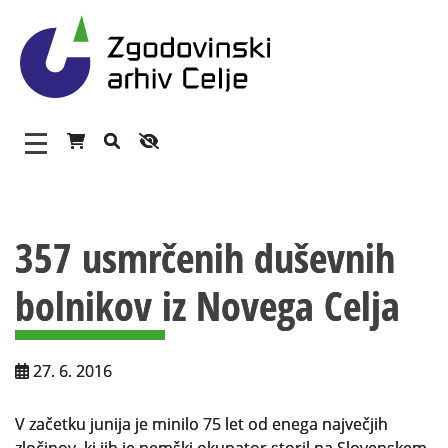
Zgodovinski arhiv Celje – 
Glavni meni
Vsebina strani
O arhivu
357 usmrčenih duševnih
Zaposleni
bolnikov iz Novega Celja
Povezave
Varstvo osebnih podatkov
27. 6. 2016
Katalog informacij javnega značaja
Zakonodaja
V začetku junija je minilo 75 let od enega največjih