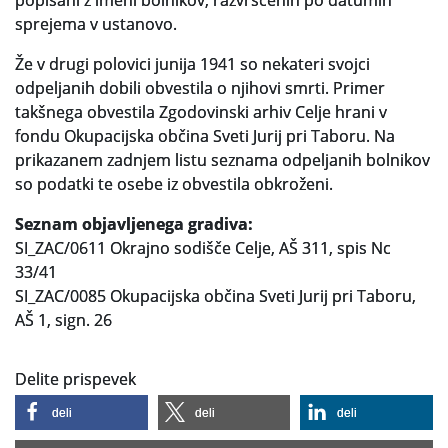
popisani z imeni bolnikov, razvrščenih po datumih
sprejema v ustanovo.
Slovenski elektronski arhiv
Že v drugi polovici junija 1941 so nekateri svojci
Anonimka
odpeljanih dobili obvestila o njihovi smrti. Primer
takšnega obvestila Zgodovinski arhiv Celje hrani v
Virtualni.ZAC
fondu Okupacijska občina Sveti Jurij pri Taboru. Na
prikazanem zadnjem listu seznama odpeljanih bolnikov
Publikacije
so podatki te osebe iz obvestila obkroženi.
Seznam objavljenega gradiva:
SI_ZAC/0611 Okrajno sodišče Celje, AŠ 311, spis Nc
33/41
SI_ZAC/0085 Okupacijska občina Sveti Jurij pri Taboru,
AŠ 1, sign. 26
Delite prispevek
deli
deli
deli