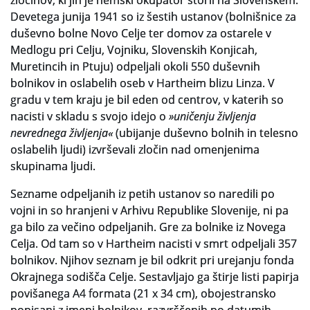
zločinov, ki jih je nemški okupator storil na Slovenskem.
Za uporabnike
Devetega junija 1941 so iz šestih ustanov (bolnišnice za
duševno bolne Novo Celje ter domov za ostarele v
Vloga za upravne namene
Medlogu pri Celju, Vojniku, Slovenskih Konjicah,
Muretincih in Ptuju) odpeljali okoli 550 duševnih
Vloga za čitalnico
bolnikov in oslabelih oseb v Hartheim blizu Linza. V
gradu v tem kraju je bil eden od centrov, v katerih so
Vodnik po fondih in zbirkah
nacisti v skladu s svojo idejo o
»uničenju življenja
VAČ – VIRTUALNA ARHIVSKA ČITALNICA
nevrednega življenja«
(ubijanje duševno bolnih in telesno
oslabelih ljudi) izvrševali zločin nad omenjenima
Za ustvarjalce
skupinama ljudi.
Strokovna usposabljanja za uslužbence
Sezname odpeljanih iz petih ustanov so naredili po
vojni in so hranjeni v Arhivu Republike Slovenije, ni pa
Gradivo
ga bilo za večino odpeljanih. Gre za bolnike iz Novega
Celja. Od tam so v Hartheim nacisti v smrt odpeljali 357
Register ustvarjalcev
bolnikov. Njihov seznam je bil odkrit pri urejanju fonda
Okrajnega sodišča Celje. Sestavljajo ga štirje listi papirja
Arhivske škatle
povišanega A4 formata (21 x 34 cm), obojestransko
Projekti