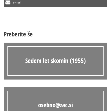
e-mail
Preberite še
Sedem let skomin (1955)
osebno@zac.si