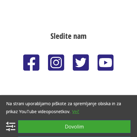
Sledite nam
Na strani uporabljamo piškote za spremljanje obiska in za
prikaz YouTube videoposnetkov.
Več
Prijavite se na naše
Dovolim
e‑novice