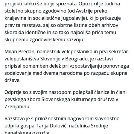
projekti lahko še bolje spoznata. Opozoril je tudi na
stoletno skupno zgodovino (od Avstrije preko
kraljevine in socialistične Jugoslavije), ki jo prikazuje
prav ta razstava, saj so obrtne listine obeh arhivov
skorajda identične in so tako najboljša priča temu
skupnemu zgodovinskemu razvoju.
Milan Predan, namestnik veleposlanika in prvi sekretar
veleposlaništva Slovenije v Beogradu, je razstavi
pripisal pomemben delež pri vzpostavljanju ponovnega
sodelovanja med dvema narodoma po razpadu skupne
države.
Odprtje so s svojim nastopom polepšali članice in člani
pevskega zbora Slovenskega kulturnega društva v
Zrenjaninu.
Razstavo je s priložnostnim nagovorom slavnostno
odprla gospa Tanja Dulović, načelnica Srednje
banatskega okrožja.