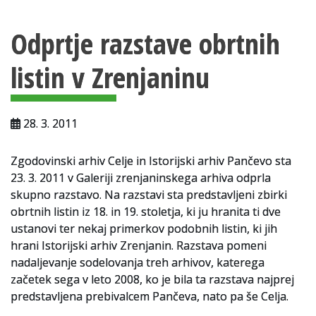
Vsebina strani
Za uporabnike
Odprtje razstave obrtnih
Vloga za upravne namene
listin v Zrenjaninu
Vloga za čitalnico
Vodnik po fondih in zbirkah
28. 3. 2011
VAČ – VIRTUALNA ARHIVSKA ČITALNICA
Zgodovinski arhiv Celje in Istorijski arhiv Pančevo sta
Za ustvarjalce
23. 3. 2011 v Galeriji zrenjaninskega arhiva odprla
Strokovna usposabljanja za uslužbence
skupno razstavo. Na razstavi sta predstavljeni zbirki
obrtnih listin iz 18. in 19. stoletja, ki ju hranita ti dve
Gradivo
ustanovi ter nekaj primerkov podobnih listin, ki jih
hrani Istorijski arhiv Zrenjanin. Razstava pomeni
Register ustvarjalcev
nadaljevanje sodelovanja treh arhivov, katerega
začetek sega v leto 2008, ko je bila ta razstava najprej
Arhivske škatle
predstavljena prebivalcem Pančeva, nato pa še Celja.
Projekti