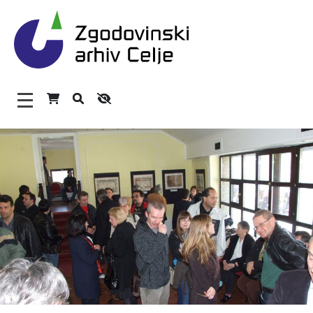
Zgodovinski arhiv Celje – H
Glavni meni
O arhivu
Zaposleni
Povezave
Varstvo osebnih podatkov
Katalog informacij javnega značaja
Zakonodaja