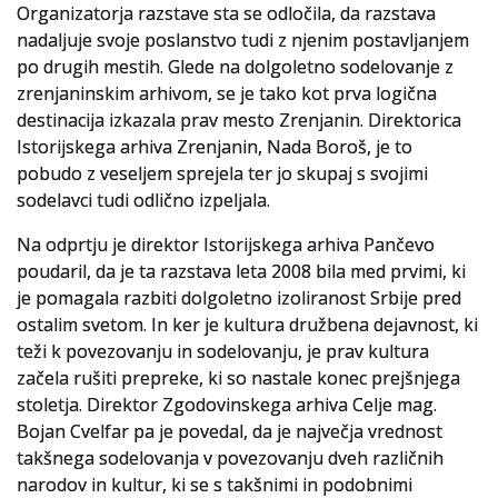
Organizatorja razstave sta se odločila, da razstava
nadaljuje svoje poslanstvo tudi z njenim postavljanjem
Slovenski elektronski arhiv
po drugih mestih. Glede na dolgoletno sodelovanje z
Anonimka
zrenjaninskim arhivom, se je tako kot prva logična
destinacija izkazala prav mesto Zrenjanin. Direktorica
Virtualni.ZAC
Istorijskega arhiva Zrenjanin, Nada Boroš, je to
pobudo z veseljem sprejela ter jo skupaj s svojimi
Publikacije
sodelavci tudi odlično izpeljala.
Na odprtju je direktor Istorijskega arhiva Pančevo
poudaril, da je ta razstava leta 2008 bila med prvimi, ki
je pomagala razbiti dolgoletno izoliranost Srbije pred
ostalim svetom. In ker je kultura družbena dejavnost, ki
teži k povezovanju in sodelovanju, je prav kultura
začela rušiti prepreke, ki so nastale konec prejšnjega
stoletja. Direktor Zgodovinskega arhiva Celje mag.
Bojan Cvelfar pa je povedal, da je največja vrednost
takšnega sodelovanja v povezovanju dveh različnih
narodov in kultur, ki se s takšnimi in podobnimi