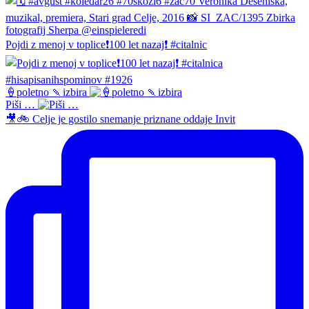
Pojdi z menoj v toplice❗️100 let nazaj❗️ #citalnic
🍦poletno 🍡izbira
Piši …
🎥🚲 Celje je gostilo snemanje priznane oddaje Invit