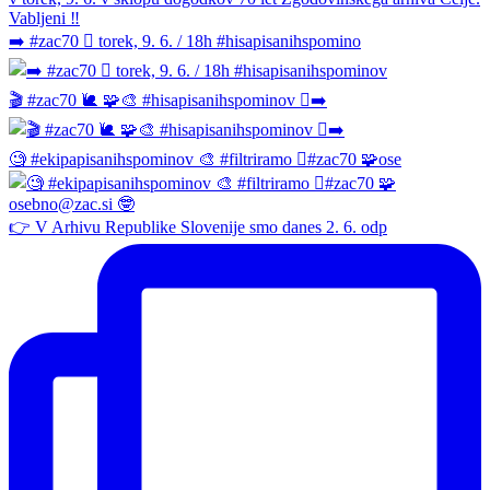
➡️ #zac70 🫆 torek, 9. 6. / 18h #hisapisanihspomino
🎬 #zac70 🐌 🧩🎨 #hisapisanihspominov 🫆➡️
🧐 #ekipapisanihspominov 🎨 #filtriramo 🫆#zac70 🧩ose
👉 V Arhivu Republike Slovenije smo danes 2. 6. odp