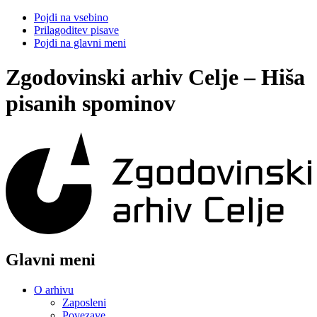
Pojdi na vsebino
Prilagoditev pisave
Pojdi na glavni meni
Zgodovinski arhiv Celje – Hiša
pisanih spominov
Glavni meni
O arhivu
Zaposleni
Povezave