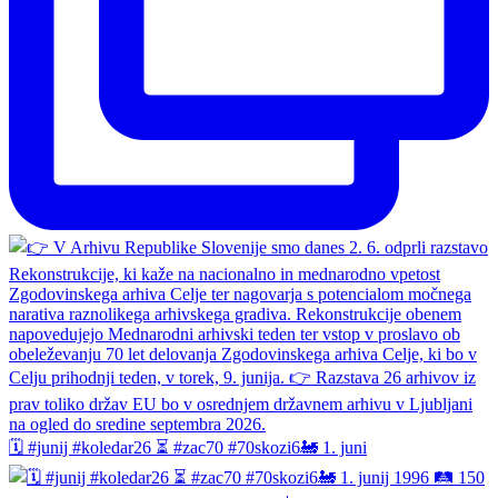
🗓️ #junij #koledar26 ⏳ #zac70 #70skozi6🚂 1. juni