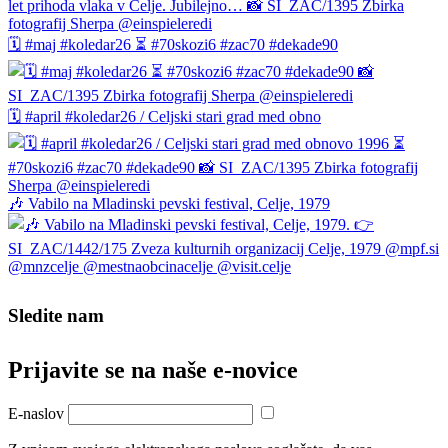
🗓️ #maj #koledar26 ⏳ #70skozi6 #zac70 #dekade90
🗓️ #april #koledar26 / Celjski stari grad med obno
🎶 Vabilo na Mladinski pevski festival, Celje, 1979
Sledite nam
Prijavite se na naše e‑novice
E-naslov