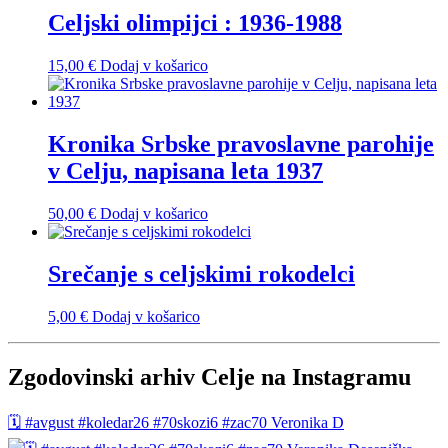
Celjski olimpijci : 1936-1988
15,00
€
Dodaj v košarico
Kronika Srbske pravoslavne parohije
v Celju, napisana leta 1937
50,00
€
Dodaj v košarico
Srečanje s celjskimi rokodelci
5,00
€
Dodaj v košarico
Zgodovinski arhiv Celje na Instagramu
🗓️ #avgust #koledar26 #70skozi6 #zac70 Veronika D