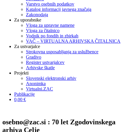
Varstvo osebnih podatkov
Katalog informacij javnega značaja
Zakonodaja
Za uporabnike
Vloga za upravne namene
Vloga za čitalnico
Vodnik po fondih in zbirkah
VAČ – VIRTUALNA ARHIVSKA ČITALNICA
Za ustvarjalce
Strokovna usposabljanja za uslužbence
Gradivo
Register ustvarjalcev
Arhivske škatle
Projekti
Slovenski elektronski arhiv
Anonimka
Virtualni.ZAC
Publikacije
0,00 €
osebno@zac.si : 70 let Zgodovinskega
arhiva Celje