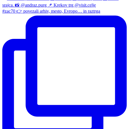
#zac70 👉 povezali arhiv, mesto, Evropo… in raztrga