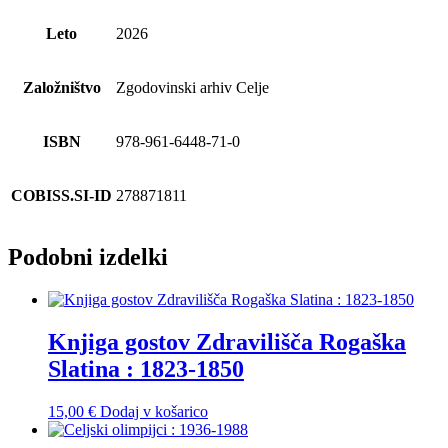
Leto
2026
Založništvo
Zgodovinski arhiv Celje
ISBN
978-961-6448-71-0
COBISS.SI-ID
278871811
Podobni izdelki
Knjiga gostov Zdravilišča Rogaška
Slatina : 1823-1850
15,00
€
Dodaj v košarico