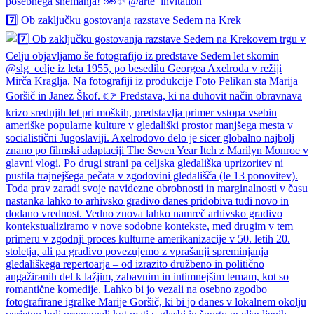
7️⃣ Ob zaključku gostovanja razstave Sedem na Krek