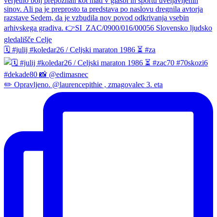
🗓️ #julij #koledar26 / Celjski maraton 1986 ⏳ #za
✏️ Opravljeno. @laurencepithie , zmagovalec 3. eta