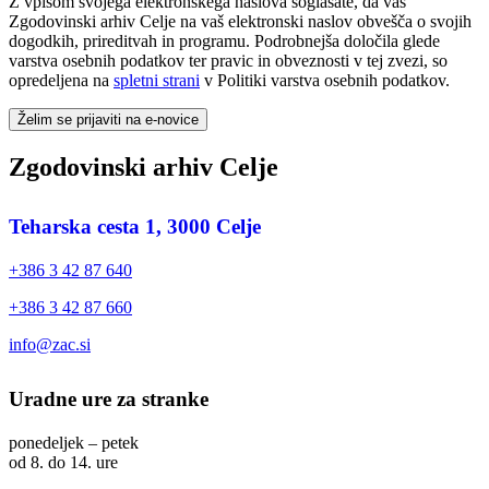
Z vpisom svojega elektronskega naslova soglašate, da vas
Zgodovinski arhiv Celje na vaš elektronski naslov obvešča o svojih
dogodkih, prireditvah in programu. Podrobnejša določila glede
varstva osebnih podatkov ter pravic in obveznosti v tej zvezi, so
opredeljena na
spletni strani
v Politiki varstva osebnih podatkov.
Želim se prijaviti na e-novice
Zgodovinski arhiv Celje
Teharska cesta 1, 3000 Celje
+386 3 42 87 640
+386 3 42 87 660
info@zac.si
Uradne ure za stranke
ponedeljek – petek
od 8. do 14. ure