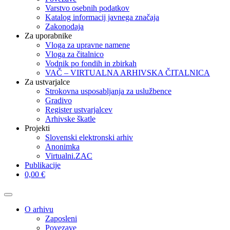
Varstvo osebnih podatkov
Katalog informacij javnega značaja
Zakonodaja
Za uporabnike
Vloga za upravne namene
Vloga za čitalnico
Vodnik po fondih in zbirkah
VAČ – VIRTUALNA ARHIVSKA ČITALNICA
Za ustvarjalce
Strokovna usposabljanja za uslužbence
Gradivo
Register ustvarjalcev
Arhivske škatle
Projekti
Slovenski elektronski arhiv
Anonimka
Virtualni.ZAC
Publikacije
0,00 €
O arhivu
Zaposleni
Povezave