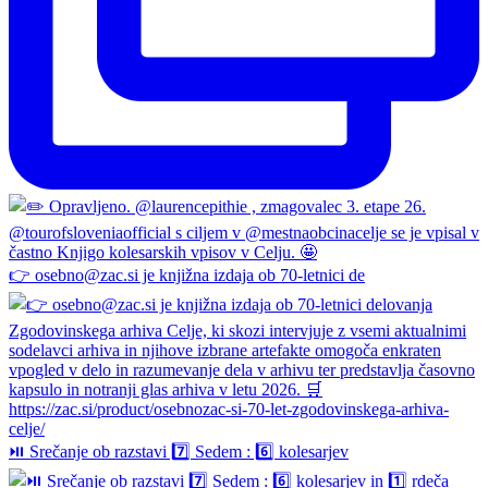
👉 osebno@zac.si je knjižna izdaja ob 70-letnici de
⏯️ Srečanje ob razstavi 7️⃣ Sedem : 6️⃣ kolesarjev