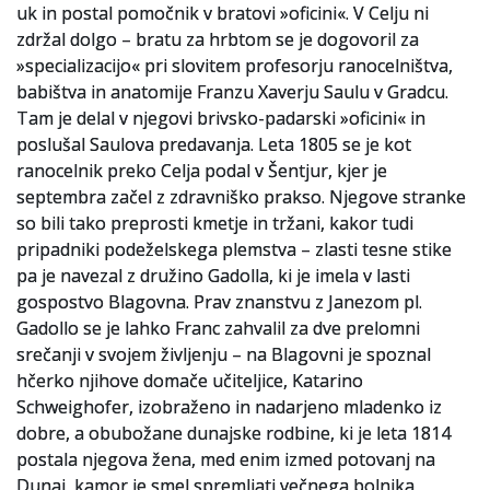
uk in postal pomočnik v bratovi »oficini«. V Celju ni
zdržal dolgo – bratu za hrbtom se je dogovoril za
»specializacijo« pri slovitem profesorju ranocelništva,
babištva in anatomije Franzu Xaverju Saulu v Gradcu.
Tam je delal v njegovi brivsko-padarski »oficini« in
poslušal Saulova predavanja. Leta 1805 se je kot
ranocelnik preko Celja podal v Šentjur, kjer je
septembra začel z zdravniško prakso. Njegove stranke
so bili tako preprosti kmetje in tržani, kakor tudi
pripadniki podeželskega plemstva – zlasti tesne stike
pa je navezal z družino Gadolla, ki je imela v lasti
gospostvo Blagovna. Prav znanstvu z Janezom pl.
Gadollo se je lahko Franc zahvalil za dve prelomni
srečanji v svojem življenju – na Blagovni je spoznal
hčerko njihove domače učiteljice, Katarino
Schweighofer, izobraženo in nadarjeno mladenko iz
dobre, a obubožane dunajske rodbine, ki je leta 1814
postala njegova žena, med enim izmed potovanj na
Dunaj, kamor je smel spremljati večnega bolnika