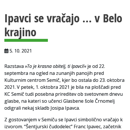
Vsebina strani
Za uporabnike
Ipavci se vračajo … v Belo
Vloga za upravne namene
krajino
Vloga za čitalnico
Vodnik po fondih in zbirkah
5. 10. 2021
VAČ – VIRTUALNA ARHIVSKA ČITALNICA
Razstava
»To je krasna obitelj, ti Ipavci!«
je od 22.
Za ustvarjalce
septembra na ogled na zunanjih panojih pred
Strokovna usposabljanja za uslužbence
Kulturnim centrom Semič, kjer bo ostala do 23. oktobra
2021. V petek, 1. oktobra 2021 je bila na ploščadi pred
Gradivo
KC Semič tudi posebna prireditev ob svetovnem dnevu
glasbe, na kateri so učenci Glasbene šole Črnomelj
Register ustvarjalcev
odigrali nekaj skladb Josipa Ipavca.
Arhivske škatle
Z gostovanjem v Semiču se Ipavci simbolično vračajo k
izvorom. “Šentjurski čudodelec” Franc Ipavec, začetnik
Projekti