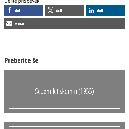
Delite prispevek
deli
deli
deli
e-mail
Preberite še
Sedem let skomin (1955)