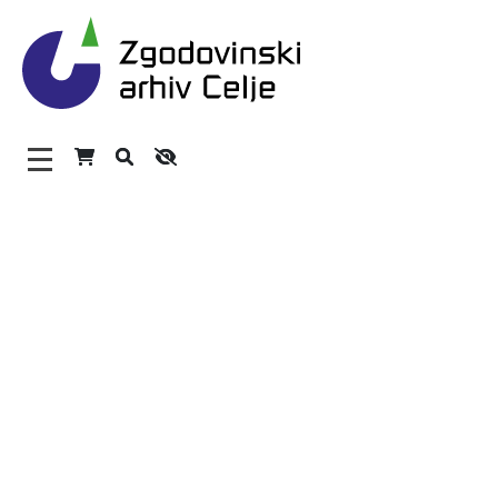
Zgodovinski arhiv Celje – H
Glavni meni
O arhivu
Zaposleni
Povezave
Varstvo osebnih podatkov
Katalog informacij javnega značaja
Zakonodaja