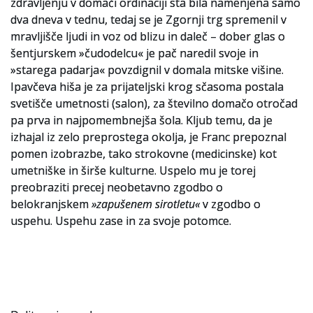
zdravljenju v domači ordinaciji sta bila namenjena samo
dva dneva v tednu, tedaj se je Zgornji trg spremenil v
mravljišče ljudi in voz od blizu in daleč – dober glas o
šentjurskem »čudodelcu« je pač naredil svoje in
»starega padarja« povzdignil v domala mitske višine.
Ipavčeva hiša je za prijateljski krog sčasoma postala
svetišče umetnosti (salon), za številno domačo otročad
pa prva in najpomembnejša šola. Kljub temu, da je
izhajal iz zelo preprostega okolja, je Franc prepoznal
pomen izobrazbe, tako strokovne (medicinske) kot
umetniške in širše kulturne. Uspelo mu je torej
preobraziti precej neobetavno zgodbo o
belokranjskem
»zapušenem sirotletu«
v zgodbo o
uspehu. Uspehu zase in za svoje potomce.