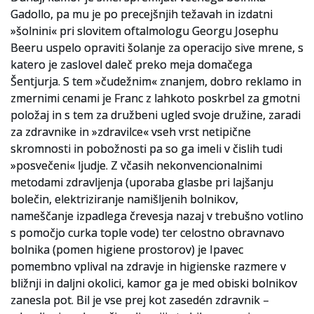
Gadollo, pa mu je po precejšnjih težavah in izdatni
»šolnini« pri slovitem oftalmologu Georgu Josephu
Beeru uspelo opraviti šolanje za operacijo sive mrene, s
katero je zaslovel daleč preko meja domačega
Šentjurja. S tem »čudežnim« znanjem, dobro reklamo in
zmernimi cenami je Franc z lahkoto poskrbel za gmotni
položaj in s tem za družbeni ugled svoje družine, zaradi
za zdravnike in »zdravilce« vseh vrst netipične
skromnosti in pobožnosti pa so ga imeli v čislih tudi
»posvečeni« ljudje. Z včasih nekonvencionalnimi
metodami zdravljenja (uporaba glasbe pri lajšanju
bolečin, elektriziranje namišljenih bolnikov,
nameščanje izpadlega črevesja nazaj v trebušno votlino
s pomočjo curka tople vode) ter celostno obravnavo
bolnika (pomen higiene prostorov) je Ipavec
pomembno vplival na zdravje in higienske razmere v
bližnji in daljni okolici, kamor ga je med obiski bolnikov
zanesla pot. Bil je vse prej kot zasedén zdravnik –