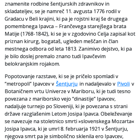
znamenite rodbine šentjurskih zdravnikov in
skladateljev, se je namreč 11. avgusta 1776 rodil v
Slovenski elektronski arhiv
Gradacu v Beli krajini, ki pa je rojstni kraj še drugega
Anonimka
pomembnega Ipavca – Frančevega starejšega brata
Matije (1768-1842), ki se je v zgodovino Celja zapisal kot
Virtualni.ZAC
priznan kirurg, bogataš, ugleden meščan in član
mestnega odbora od leta 1813. Zanimivo dejstvo, ki pa
Publikacije
je bilo doslej premalo znano tudi Ipavčevim
belokranjskim rojakom.
Popotovanje razstave, ki se je pričelo spomladi v
“metropoli” Ipavcev v
Šentjurju
in nadaljevalo v
Pivoli
v
Botaničnem vrtu Univerze v Mariboru, ki je tudi tesno
povezana z mariborsko vejo “dinastije” Ipavcev,
nadaljuje turnejo po Sloveniji, ki je povezana s strani
države razglašenim Letom Josipa Ipavca. Obeleževanje
se navezuje na stoletnico smrti »slovenskega Mozarta«
Josipa Ipavca, ki je umrl 8. februarja 1921 v Šentjurju,
njegova smrt pa je simbolično sklenila ero Ipavcev,