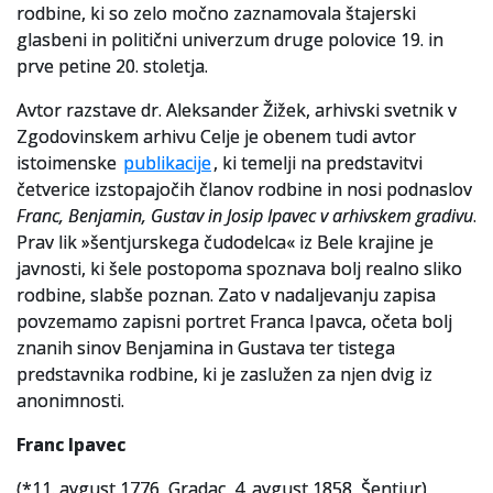
rodbine, ki so zelo močno zaznamovala štajerski
glasbeni in politični univerzum druge polovice 19. in
prve petine 20. stoletja.
Avtor razstave dr. Aleksander Žižek, arhivski svetnik v
Zgodovinskem arhivu Celje je obenem tudi avtor
istoimenske
publikacije
, ki temelji na predstavitvi
četverice izstopajočih članov rodbine in nosi podnaslov
Franc, Benjamin, Gustav in Josip Ipavec v arhivskem gradivu
.
Prav lik »šentjurskega čudodelca« iz Bele krajine je
javnosti, ki šele postopoma spoznava bolj realno sliko
rodbine, slabše poznan. Zato v nadaljevanju zapisa
povzemamo zapisni portret Franca Ipavca, očeta bolj
znanih sinov Benjamina in Gustava ter tistega
predstavnika rodbine, ki je zaslužen za njen dvig iz
anonimnosti.
Franc Ipavec
(*11. avgust 1776, Gradac, 4. avgust 1858, Šentjur)