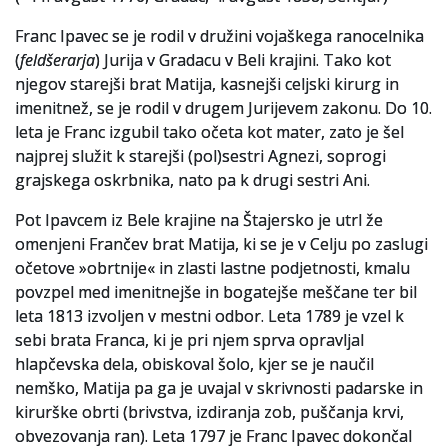
Franc Ipavec se je rodil v družini vojaškega ranocelnika
(
feldšerarja
) Jurija v Gradacu v Beli krajini. Tako kot
njegov starejši brat Matija, kasnejši celjski kirurg in
imenitnež, se je rodil v drugem Jurijevem zakonu. Do 10.
leta je Franc izgubil tako očeta kot mater, zato je šel
najprej služit k starejši (pol)sestri Agnezi, soprogi
grajskega oskrbnika, nato pa k drugi sestri Ani.
Pot Ipavcem iz Bele krajine na Štajersko je utrl že
omenjeni Frančev brat Matija, ki se je v Celju po zaslugi
očetove »obrtnije« in zlasti lastne podjetnosti, kmalu
povzpel med imenitnejše in bogatejše meščane ter bil
leta 1813 izvoljen v mestni odbor. Leta 1789 je vzel k
sebi brata Franca, ki je pri njem sprva opravljal
hlapčevska dela, obiskoval šolo, kjer se je naučil
nemško, Matija pa ga je uvajal v skrivnosti padarske in
kirurške obrti (brivstva, izdiranja zob, puščanja krvi,
obvezovanja ran). Leta 1797 je Franc Ipavec dokončal