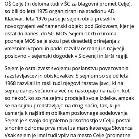
OŠ Celje (in deloma tudi v ŠC za blagovni promet Celje),
so bili do leta 1975 organizirani na stadionu AD
Slovenski elektronski arhiv
Kladivar, leta 1976 pa se je sejem obrti preselil v
Anonimka
novozgrajeni večnamenski objekt pod Golovcem, kjer je
ostal do danes, do 50. MOS. Sejem obrti oziroma
Virtualni.ZAC
pozneje MOS se je skozi pet desetletij prirejanja z
vmesnimi vzponi in padci razvil v osrednji in največji
Publikacije
poslovno – sejemski dogodek v Sloveniji in širši regiji.
Sejem je ostal zvest svojemu poslanstvu povezovanja
razstavljavcev in obiskovalcev. S sejmom so se od leta
1968 razvijali in rasli tudi njegovi razstavljavci, ki na
sejmu danes večinoma več ne nastopajo na način, kot
so nekoč, ko so na sejmu prodajali svoje izdelke, ampak
se na sejmu predstavljajo na drug način, tak, ki jih
usmerja k najširšim oblikam poslovnega sodelovanja.
Sejem je s svojo dolgoletno prisotnostjo v Celju postal
sinonim oziroma prva misel za marsikaterega Slovenca.
Vsak sejem je imel tudi vpliv na mesto Celje (prometne