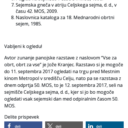
Sejemska gneča v atriju Celjskega sejma, d. d., v
času 42. MOS, 2009.
Naslovnica kataloga za 18. Mednarodni obrtni
sejem, 1985.
Vabljeni k ogledu!
Avtor zunanje panojske razstave z naslovom “Vse za
obrt, obrt za vse” je Jože Kranjec. Razstavo si je mogoče
do 11. septembra 2017 ogledati na trgu pred Mestnim
kinom Metropol v središču Celju, nato pa se razstava z
dnem odprtja 50. MOS, to je 12. septembra 2017, seli na
sejmišče Celjskega sejma, d. d., kjer si jo bo mogoče
ogledati vsak sejemski dan med odpiralnim časom 50.
MOS.
Delite prispevek
deli
deli
deli