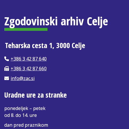
Zgodovinski arhiv Celje
Teharska cesta 1, 3000 Celje
+386 3 42 87 640
+386 3 42 87 660
info@zac.si
Uradne ure za stranke
ponedeljek – petek
od 8. do 14. ure
dan pred praznikom