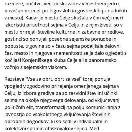
razmere, nočitve, več obiskovalcev v mestnem jedru,
povečan promet pri trgovskih in gostinskih ponudnikih
v mestu). Kadar je mesto Celje skušalo v čim večji meri
izkoristiti prisotnost sejma v Celju in z njim živeti, so v
mestu prirejali številne kulturne in zabavne prireditve,
gostinci so ponujali posebne sejemske ponudbe in
popuste, trgovine so v času sejma podaljšale delovni
čas, mesto in njegove znamenitosti se je dalo ogledati s
kočijaži Konjeniškega kluba Celje ali s panoramsko
vožnjo s sejemskim vlakcem.
Razstava “Vse za obrt, obrt za vse!” torej ponuja
vpogled v zgodovino prirejanja omenjenega sejma v
Celju, iz izbora gradiva pa so razvidni številni učinki
sejma na okolje njegovega delovanja, od vključevanj
političnih elit, transformacij na polju komuniciranja z
javnostjo do vsakoletnega vključevanja številnih
obrobnih dogodkov, ki so sedli v individualni in
kolektivni spomin obiskovalcev sejma. Med