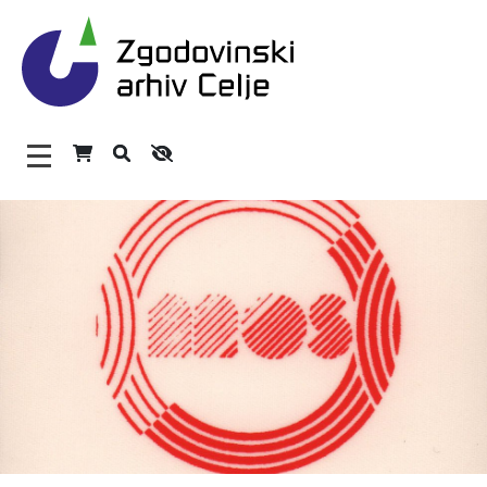
Zgodovinski arhiv Celje – H
Glavni meni
O arhivu
Zaposleni
Povezave
Varstvo osebnih podatkov
Katalog informacij javnega značaja
Zakonodaja