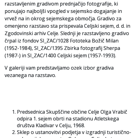
razstavljenim gradivom prednjačijo fotografije, ki
ponujajo najboljši vpogled v sejemsko dogajanje in
vrvež na in okrog sejemskega območja. Gradivo za
omenjeno razstavo sta prispevala Celjski sejem, d. d. in
Zgodovinski arhiv Celje. Slednji je razstavljeno gradivo
črpal iz fondov SI_ZAC/1028 Fototeka Božič Milan
(1952-1984), SI_ZAC/1395 Zbirka fotografij Sherpa
(1987-) in SI_ZAC/1400 Celjski sejem (1957-1993).
V galeriji vam predstavljamo ozek izbor gradiva
vezanega na razstavo.
Predsednica Skupščine občine Celje Olga Vrabič
odpira 1. sejem obrti na stadionu Atletskega
društva Kladivar v Celju, 1968.
Sklep o ustanovitvi podjetja v izgradnji turistično-