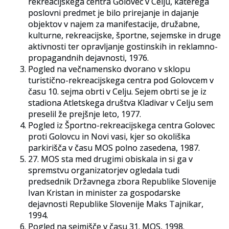
rekreacijskega centra Golovec v Celju, katerega
poslovni predmet je bilo prirejanje in dajanje
objektov v najem za manifestacije, družabne,
kulturne, rekreacijske, športne, sejemske in druge
aktivnosti ter opravljanje gostinskih in reklamno-
propagandnih dejavnosti, 1976.
Pogled na večnamensko dvorano v sklopu
turistično-rekreacijskega centra pod Golovcem v
času 10. sejma obrti v Celju. Sejem obrti se je iz
stadiona Atletskega društva Kladivar v Celju sem
preselil že prejšnje leto, 1977.
Pogled iz Športno-rekreacijskega centra Golovec
proti Golovcu in Novi vasi, kjer so okoliška
parkirišča v času MOS polno zasedena, 1987.
27. MOS sta med drugimi obiskala in si ga v
spremstvu organizatorjev ogledala tudi
predsednik Državnega zbora Republike Slovenije
Ivan Kristan in minister za gospodarske
dejavnosti Republike Slovenije Maks Tajnikar,
1994.
Pogled na sejmišče v času 31. MOS, 1998.