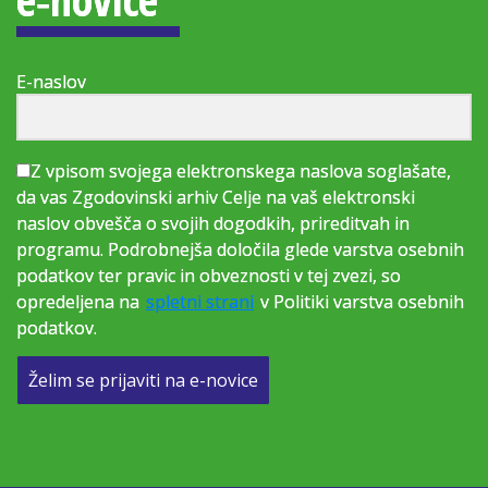
E-naslov
Z vpisom svojega elektronskega naslova soglašate,
da vas Zgodovinski arhiv Celje na vaš elektronski
naslov obvešča o svojih dogodkih, prireditvah in
programu. Podrobnejša določila glede varstva osebnih
podatkov ter pravic in obveznosti v tej zvezi, so
opredeljena na
spletni strani
v Politiki varstva osebnih
podatkov.
Želim se prijaviti na e-novice