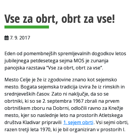
Vsebina strani
Za uporabnike
Vse za obrt, obrt za vse!
Vloga za upravne namene
Vloga za čitalnico
7. 9. 2017
Vodnik po fondih in zbirkah
Eden od pomembnejših spremljevalnih dogodkov letos
VAČ – VIRTUALNA ARHIVSKA ČITALNICA
jubilejnega petdesetega sejma MOS je zunanja
panojska razstava “Vse za obrt, obrt za vse”.
Za ustvarjalce
Mesto Celje je že iz zgodovine znano kot sejemsko
Strokovna usposabljanja za uslužbence
mesto. Bogata sejemska tradicija izvira že iz rimskih in
srednjeveških časov. Zato ni naključje, da so se
Gradivo
obrtniki, ki so se 2. septembra 1967 zbrali na prvem
Register ustvarjalcev
obrtniškem zboru na Dobrni, odločili ravno za Knežje
mesto, kjer so naslednje leto na prostorih Atletskega
Arhivske škatle
društva Kladivar pripravili
1. sejem obrti
. Vsi sejmi obrti,
razen tretji leta 1970, ki je bil organiziran v prostorih I.
Projekti