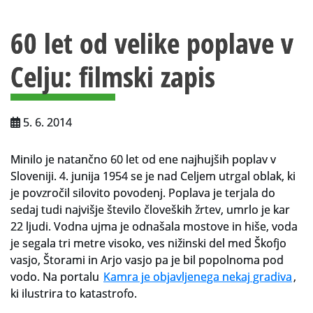
Vsebina strani
Za uporabnike
60 let od velike poplave v
Vloga za upravne namene
Celju: filmski zapis
Vloga za čitalnico
Vodnik po fondih in zbirkah
5. 6. 2014
VAČ – VIRTUALNA ARHIVSKA ČITALNICA
Minilo je natančno 60 let od ene najhujših poplav v
Za ustvarjalce
Sloveniji. 4. junija 1954 se je nad Celjem utrgal oblak, ki
Strokovna usposabljanja za uslužbence
je povzročil silovito povodenj. Poplava je terjala do
sedaj tudi najvišje število človeških žrtev, umrlo je kar
Gradivo
22 ljudi. Vodna ujma je odnašala mostove in hiše, voda
je segala tri metre visoko, ves nižinski del med Škofjo
Register ustvarjalcev
vasjo, Štorami in Arjo vasjo pa je bil popolnoma pod
vodo. Na portalu
Kamra je objavljenega nekaj gradiva
,
Arhivske škatle
ki ilustrira to katastrofo.
Projekti