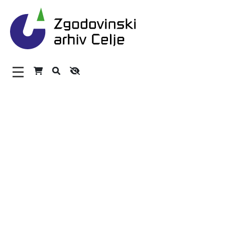
Zgodovinski arhiv Celje – 
Glavni meni
O arhivu
Zaposleni
Povezave
Varstvo osebnih podatkov
Katalog informacij javnega značaja
Zakonodaja