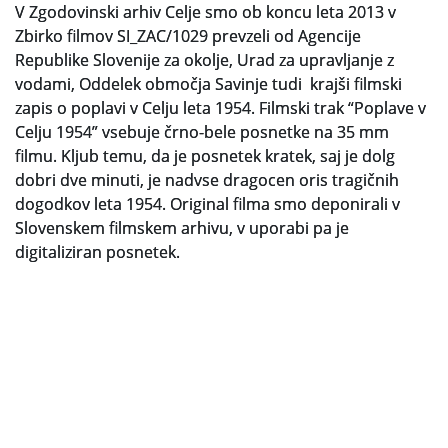
V Zgodovinski arhiv Celje smo ob koncu leta 2013 v
Zbirko filmov SI_ZAC/1029 prevzeli od Agencije
Slovenski elektronski arhiv
Republike Slovenije za okolje, Urad za upravljanje z
Anonimka
vodami, Oddelek območja Savinje tudi krajši filmski
zapis o poplavi v Celju leta 1954. Filmski trak “Poplave v
Virtualni.ZAC
Celju 1954” vsebuje črno-bele posnetke na 35 mm
filmu. Kljub temu, da je posnetek kratek, saj je dolg
Publikacije
dobri dve minuti, je nadvse dragocen oris tragičnih
dogodkov leta 1954. Original filma smo deponirali v
Slovenskem filmskem arhivu, v uporabi pa je
digitaliziran posnetek.