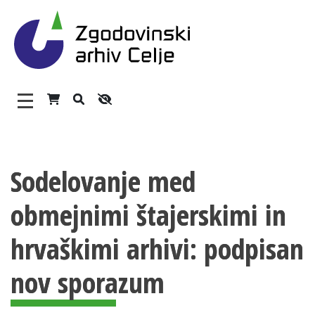
Zgodovinski arhiv Celje – H
Glavni meni
Vsebina strani
O arhivu
Sodelovanje med
Zaposleni
obmejnimi štajerskimi in
Povezave
Varstvo osebnih podatkov
hrvaškimi arhivi: podpisan
Katalog informacij javnega značaja
nov sporazum
Zakonodaja