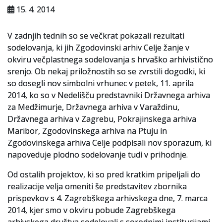
Za uporabnike
15. 4. 2014
Vloga za upravne namene
V zadnjih tednih so se večkrat pokazali rezultati
sodelovanja, ki jih Zgodovinski arhiv Celje žanje v
Vloga za čitalnico
okviru večplastnega sodelovanja s hrvaško arhivistično
srenjo. Ob nekaj priložnostih so se zvrstili dogodki, ki
Vodnik po fondih in zbirkah
so dosegli nov simbolni vrhunec v petek, 11. aprila
VAČ – VIRTUALNA ARHIVSKA ČITALNICA
2014, ko so v Nedelišču predstavniki Državnega arhiva
za Medžimurje, Državnega arhiva v Varaždinu,
Za ustvarjalce
Državnega arhiva v Zagrebu, Pokrajinskega arhiva
Maribor, Zgodovinskega arhiva na Ptuju in
Strokovna usposabljanja za uslužbence
Zgodovinskega arhiva Celje podpisali nov sporazum, ki
napoveduje plodno sodelovanje tudi v prihodnje.
Gradivo
Od ostalih projektov, ki so pred kratkim pripeljali do
Register ustvarjalcev
realizacije velja omeniti še predstavitev zbornika
prispevkov s 4. Zagrebškega arhivskega dne, 7. marca
Arhivske škatle
2014, kjer smo v okviru pobude Zagrebškega
Projekti