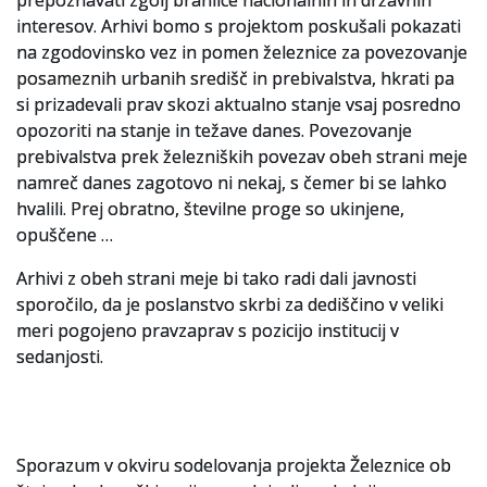
prepoznavati zgolj branilce nacionalnih in državnih
interesov. Arhivi bomo s projektom poskušali pokazati
na zgodovinsko vez in pomen železnice za povezovanje
posameznih urbanih središč in prebivalstva, hkrati pa
si prizadevali prav skozi aktualno stanje vsaj posredno
opozoriti na stanje in težave danes. Povezovanje
prebivalstva prek železniških povezav obeh strani meje
namreč danes zagotovo ni nekaj, s čemer bi se lahko
hvalili. Prej obratno, številne proge so ukinjene,
opuščene …
Arhivi z obeh strani meje bi tako radi dali javnosti
sporočilo, da je poslanstvo skrbi za dediščino v veliki
meri pogojeno pravzaprav s pozicijo institucij v
sedanjosti.
Sporazum v okviru sodelovanja projekta Železnice ob