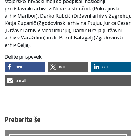
štajersko-hrvaški meji so podpisali naslednji
predstavniki arhivov: Nina Gostenčnik (Pokrajinski
arhiv Maribor), Darko Rubčić (Državni arhiv v Zagrebu),
Katja Zupanič (Zgodovinski arhiv na Ptuju), Jurica Cesar
(Državni arhiv v Medžimurju), Damir Hrelja (Državni
arhiv v Varaždinu) in dr. Borut Batagelj (Zgodovinski
arhiv Celje).
Delite prispevek
deli
deli
deli
e-mail
Preberite še