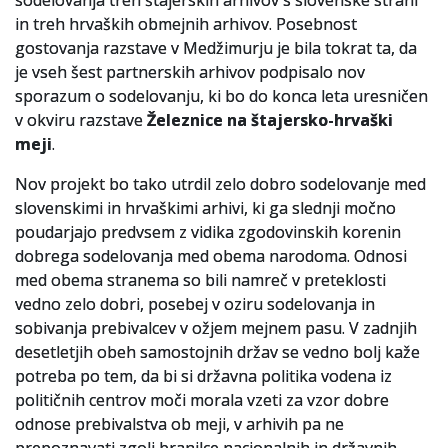
sodelovanja treh štajerskih arhivov s slovenske strani
in treh hrvaških obmejnih arhivov. Posebnost
gostovanja razstave v Medžimurju je bila tokrat ta, da
je vseh šest partnerskih arhivov podpisalo nov
sporazum o sodelovanju, ki bo do konca leta uresničen
v okviru razstave
Železnice na štajersko-hrvaški
meji
.
Nov projekt bo tako utrdil zelo dobro sodelovanje med
slovenskimi in hrvaškimi arhivi, ki ga slednji močno
poudarjajo predvsem z vidika zgodovinskih korenin
dobrega sodelovanja med obema narodoma. Odnosi
med obema stranema so bili namreč v preteklosti
vedno zelo dobri, posebej v oziru sodelovanja in
sobivanja prebivalcev v ožjem mejnem pasu. V zadnjih
desetletjih obeh samostojnih držav se vedno bolj kaže
potreba po tem, da bi si državna politika vodena iz
političnih centrov moči morala vzeti za vzor dobre
odnose prebivalstva ob meji, v arhivih pa ne