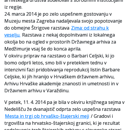
arhivskega društva sodelovali s sorodnimi institucijami
iz regije.
Slovenski elektronski arhiv
24. marca 2014 je po zelo uspešnem gostovanju v
Muzeju mesta Zagreba nadaljevala svojo popotovanje
Anonimka
do obmejne Štrigove razstava
Zima: od strahu k
veselju.
Razstava z nekaj dopolnitvami iz lokalnega
Virtualni.ZAC
okolja bo na ogled v prostorih Državnega arhiva za
Medžimurje vsaj še do konca aprila.
Publikacije
V okviru priprav na razstavo o Barbari Celjski, ki jo
bomo odprli letos, smo bili v preteklem tednu v
intenzivni fazi pridobivanja reprodukcij listin Barbare
Celjske, ki jih hranijo v Hrvaškem državnem arhivu,
Arhivu Hrvaške akademije znanosti in umetnosti in v
Državnem arhivu v Varaždinu.
V petek, 11. 4. 2014 pa je bila v okviru knjižnega sejma v
Nedelišču že dvanajstič odprta zelo uspešna razstava
Mesta in trgi ob hrvaško-štajerski meji
/ Gradovi i
trgovišta na hrvatsko-štajerskoj granici, ki je rezultat