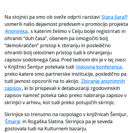
Na stojnici pa smo ob sveže odprti razstavi
Stara šara?!
usmerili našo dejavnost predvsem v promocijo projekta
Anonimka
, s katerim želimo v Celju bolje registrirati in
ohraniti “duh časa”, obenem pa omogočiti bolj
“demokratičen” pristop k zbiranju in posledično
ohraniti bolj celostnen pristop tudi k ohranjanju
zapisov sodobnega časa. Pred tednom dni je v tej zvezi
v Knjižnici Šentjur potekala tudi
tiskovna konferenca
,
preko katere smo partnerske institucije, posledično pa
tudi javnost opozorili na to akcijo.
Zbiranje anonimnih
zapisov
, ki bi prispevali k detabuizaciji zgodovinskih
zapisov namreč poteka tako preko nabiranja zapisov v
skrinjici v arhivu, kot tudi preko potujočih skrinjic.
Skrinjice so trenutno na razpolago v knjižnicah Šentjur,
Šmarje
in Rogaška Slatina. Skrinjica pa je seveda
gostovala tudi na Kulturnem bazarju.