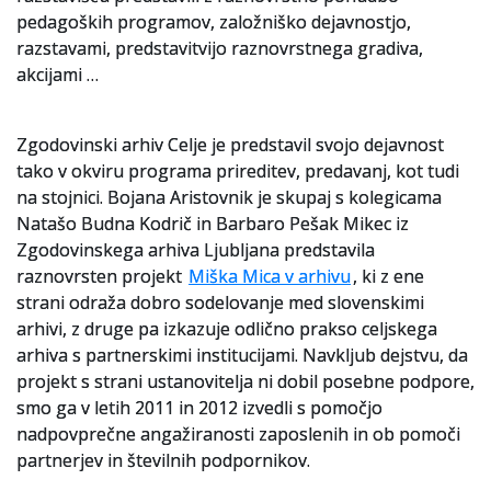
pedagoških programov, založniško dejavnostjo,
Slovenski elektronski arhiv
razstavami, predstavitvijo raznovrstnega gradiva,
akcijami …
Anonimka
Virtualni.ZAC
Zgodovinski arhiv Celje je predstavil svojo dejavnost
tako v okviru programa prireditev, predavanj, kot tudi
Publikacije
na stojnici. Bojana Aristovnik je skupaj s kolegicama
Natašo Budna Kodrič in Barbaro Pešak Mikec iz
Zgodovinskega arhiva Ljubljana predstavila
raznovrsten projekt
Miška Mica v arhivu
, ki z ene
strani odraža dobro sodelovanje med slovenskimi
arhivi, z druge pa izkazuje odlično prakso celjskega
arhiva s partnerskimi institucijami. Navkljub dejstvu, da
projekt s strani ustanovitelja ni dobil posebne podpore,
smo ga v letih 2011 in 2012 izvedli s pomočjo
nadpovprečne angažiranosti zaposlenih in ob pomoči
partnerjev in številnih podpornikov.