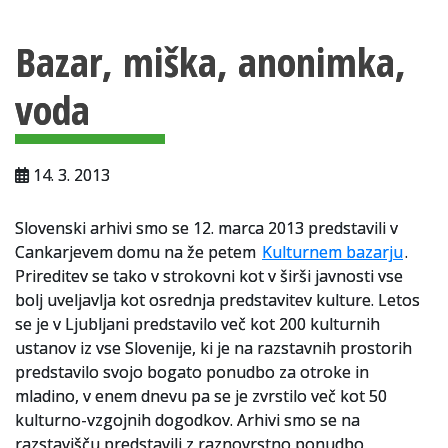
Vsebina strani
Za uporabnike
Bazar, miška, anonimka,
Vloga za upravne namene
voda
Vloga za čitalnico
Vodnik po fondih in zbirkah
14. 3. 2013
VAČ – VIRTUALNA ARHIVSKA ČITALNICA
Slovenski arhivi smo se 12. marca 2013 predstavili v
Za ustvarjalce
Cankarjevem domu na že petem
Kulturnem bazarju
.
Strokovna usposabljanja za uslužbence
Prireditev se tako v strokovni kot v širši javnosti vse
bolj uveljavlja kot osrednja predstavitev kulture. Letos
Gradivo
se je v Ljubljani predstavilo več kot 200 kulturnih
ustanov iz vse Slovenije, ki je na razstavnih prostorih
Register ustvarjalcev
predstavilo svojo bogato ponudbo za otroke in
mladino, v enem dnevu pa se je zvrstilo več kot 50
Arhivske škatle
kulturno-vzgojnih dogodkov. Arhivi smo se na
razstavišču predstavili z raznovrstno ponudbo
Projekti