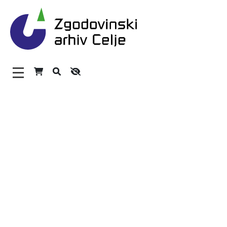
Zgodovinski arhiv Celje – H
Glavni meni
O arhivu
Zaposleni
Povezave
Varstvo osebnih podatkov
Katalog informacij javnega značaja
Zakonodaja