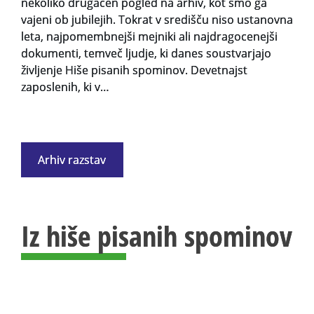
nekoliko drugačen pogled na arhiv, kot smo ga
vajeni ob jubilejih. Tokrat v središču niso ustanovna
leta, najpomembnejši mejniki ali najdragocenejši
dokumenti, temveč ljudje, ki danes soustvarjajo
življenje Hiše pisanih spominov. Devetnajst
zaposlenih, ki v…
Arhiv razstav
Iz hiše pisanih spominov