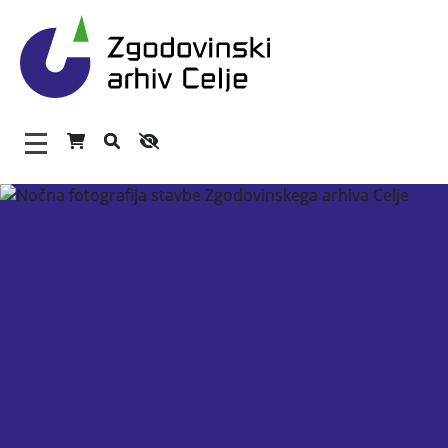
Zgodovinski arhiv Celje – 
Glavni meni
O arhivu
Zaposleni
Povezave
Varstvo osebnih podatkov
Katalog informacij javnega značaja
Zakonodaja