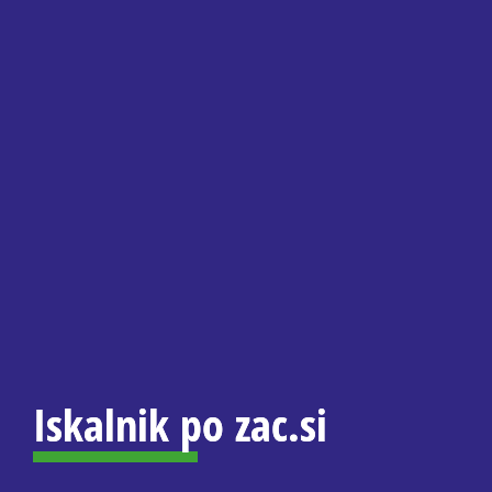
Slovenski elektronski arhiv
Anonimka
Virtualni.ZAC
Publikacije
Vsebina strani
Iskalnik po zac.si