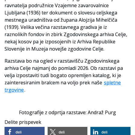
ravnatelja podružnice Vzajemne zavarovalnice
Ljubljana (1936) ter dokument o slovesu celjskega
mestnega uradništva od župana Alojzija Mihelčiča
(1939). Velika večina razstavnega gradiva je iz
raznolikih fondov in zbirk Zgodovinskega arhiva Celje,
nekaj kosov pa je izposojenih iz Arhiva Republike
Slovenije in Muzeja novejše zgodovine Celje.
Razstava bo na ogled v razstavišču Zgodovinskega
arhiva Celje najmanj do pomladi 2026. Ob razstavi pa
velja izpostaviti tudi bogato opremljen katalog, ki je
zainteresiranim bralcem na voljo prek naše
spletne
trgovine
.
Fotografije z odprtja razstave: Andraž Purg
Delite prispevek
deli
deli
deli