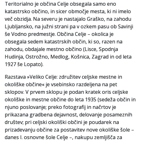
Teritorialno je občina Celje obsegala samo eno
katastrsko občino, in sicer območje mesta, ki ni imelo
Slovenski elektronski arhiv
več obzidja. Na severu je nastajalo Graško, na zahodu
Anonimka
Ljubljansko, na južni strani pa v ozkem pasu ob Savinji
še Vodno predmestje. Občina Celje – okolica je
Virtualni.ZAC
obsegala sedem katastrskih občin, ki so, razen na
zahodu, obdajale mestno občino (Lisce, Spodnja
Publikacije
Hudinja, Ostrožno, Medlog, Košnica, Zagrad in od leta
1927 še Lopato).
Razstava »Veliko Celje: združitev celjske mestne in
okoliške občine« je vsebinsko razdeljena na pet
sklopov. V prvem sklopu je podan kratek oris celjske
okoliške in mestne občine do leta 1935 (sedeža občin in
njuno poslovanje; preko fotografij in načrtov je
prikazana gradbena dejavnost, delovanje posameznih
društev; pri celjski okoliški občini je poudarek na
prizadevanju občine za postavitev nove okoliške šole –
danes I. osnovne šole Celje –, nakupu zemljišča za