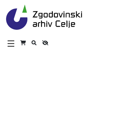
Zgodovinski arhiv Celje – H
Glavni meni
O arhivu
Zaposleni
Povezave
Varstvo osebnih podatkov
Katalog informacij javnega značaja
Zakonodaja