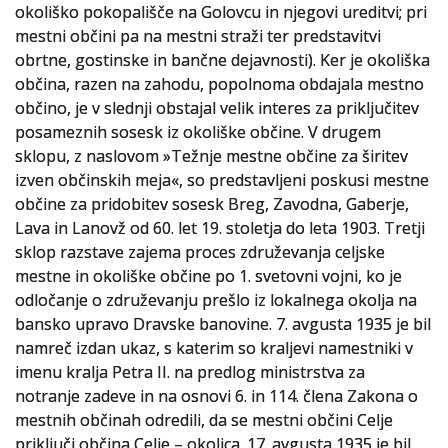
okoliško pokopališče na Golovcu in njegovi ureditvi; pri
mestni občini pa na mestni straži ter predstavitvi
obrtne, gostinske in bančne dejavnosti). Ker je okoliška
občina, razen na zahodu, popolnoma obdajala mestno
občino, je v slednji obstajal velik interes za priključitev
posameznih sosesk iz okoliške občine. V drugem
sklopu, z naslovom »Težnje mestne občine za širitev
izven občinskih meja«, so predstavljeni poskusi mestne
občine za pridobitev sosesk Breg, Zavodna, Gaberje,
Lava in Lanovž od 60. let 19. stoletja do leta 1903. Tretji
sklop razstave zajema proces združevanja celjske
mestne in okoliške občine po 1. svetovni vojni, ko je
odločanje o združevanju prešlo iz lokalnega okolja na
bansko upravo Dravske banovine. 7. avgusta 1935 je bil
namreč izdan ukaz, s katerim so kraljevi namestniki v
imenu kralja Petra II. na predlog ministrstva za
notranje zadeve in na osnovi 6. in 114. člena Zakona o
mestnih občinah odredili, da se mestni občini Celje
priključi občina Celje – okolica. 17. avgusta 1935 je bil