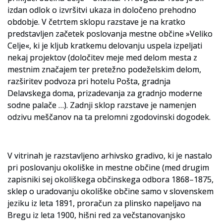
izdan odlok o izvršitvi ukaza in določeno prehodno
obdobje. V četrtem sklopu razstave je na kratko
predstavljen začetek poslovanja mestne občine »Veliko
Celje«, ki je kljub kratkemu delovanju uspela izpeljati
nekaj projektov (določitev meje med delom mesta z
mestnim značajem ter pretežno podeželskim delom,
razširitev podvoza pri hotelu Pošta, gradnja
Delavskega doma, prizadevanja za gradnjo moderne
sodne palače …). Zadnji sklop razstave je namenjen
odzivu meščanov na ta prelomni zgodovinski dogodek.
V vitrinah je razstavljeno arhivsko gradivo, ki je nastalo
pri poslovanju okoliške in mestne občine (med drugim
zapisniki sej okoliškega občinskega odbora 1868–1875,
sklep o uradovanju okoliške občine samo v slovenskem
jeziku iz leta 1891, proračun za plinsko napeljavo na
Bregu iz leta 1900, hišni red za večstanovanjsko