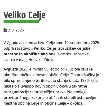
Vsebina strani
Za uporabnike
Veliko Celje
Vloga za upravne namene
Vloga za čitalnico
2. 9. 2025
Vodnik po fondih in zbirkah
V Zgodovinskem arhivu Celje smo 10. septembra 2025
VAČ – VIRTUALNA ARHIVSKA ČITALNICA
odprli razstavo
»Veliko Celje: združitev celjske
mestne in okoliške občine«
, avtorice, arhivske
Za ustvarjalce
svetnice mag. Hedvike Zdovc.
Strokovna usposabljanja za uslužbence
Avgusta 2025 je minilo 90 let od priključitve celjske
okoliške občine k mestni občini Celje. Ob priključitvi je
Gradivo
bilo spremenjeno teritorialno stanje iz leta 1850, ki je
Register ustvarjalcev
nastalo z uvedbo novih občin v okviru takratne
reorganizacije celotne nižje uprave. Na podlagi
Arhivske škatle
provizoričnega zakona o občinah sta bili ustanovljeni
mestna občina Celje in občina Celje – okolica.
Projekti