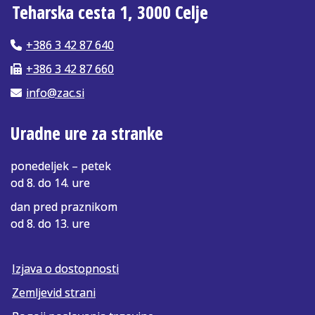
Teharska cesta 1, 3000 Celje
+386 3 42 87 640
+386 3 42 87 660
info@zac.si
Uradne ure za stranke
ponedeljek – petek
od 8. do 14. ure
dan pred praznikom
od 8. do 13. ure
Izjava o dostopnosti
Zemljevid strani