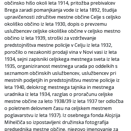
občinsko hišo okoli leta 1914, pritožba prebivalcev
Brega zaradi pomanjkanja vode iz leta 1892, študija
upravičenosti združitve mestne občine Celje s celjsko
okoliško občino iz leta 1930, dopis o prevzemu
uslužbencev celjske okoliške občine v celjsko mestno
občino iz leta 1939, stroški za vzdrževanje
predstojništva mestne policije v Celju iz leta 1932,
poročilo o nezakoniti prodaji vina v Novi vasi iz leta
1934, sejni zapisniki celjskega mestnega sveta iz leta
1935, organiziranost mestnega urada po oddelkih s
seznamom občinskih uslužbencev, uslužbencev pri
mestnih podjetjih in predstojništvu mestne policije iz
leta 1940, delokrog mestnega tajnika in mestnega
uradnika iz leta 1934, razglas o proračunu celjske
mestne občine za leto 1938/39 iz leta 1937 ter odločba
o poletnem delovnem času na celjskem mestnem
poglavarstvu iz leta 1937). Iz osebnega fonda Alojzija
Mihelčiča so izpostavljeni: družinska fotografija
predsednika mestne občine, njegovo imenovanje za