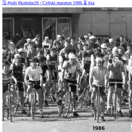
🗓️ #julij #koledar26 / Celjski maraton 1986 ⏳ #za