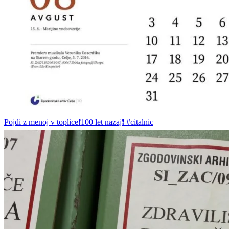
Pojdi z menoj v toplice❗️100 let nazaj❗️ #citalnic