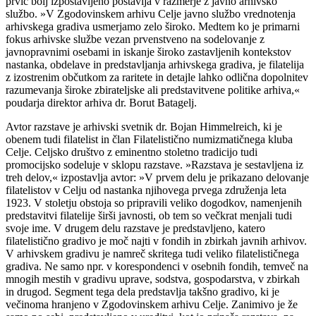
prvič bolj izpostavljeno postavlja v razmerje z javno arhivsko
službo. »V Zgodovinskem arhivu Celje javno službo vrednotenja
arhivskega gradiva usmerjamo zelo široko. Medtem ko je primarni
fokus arhivske službe vezan prvenstveno na sodelovanje z
javnopravnimi osebami in iskanje široko zastavljenih kontekstov
nastanka, obdelave in predstavljanja arhivskega gradiva, je filatelija
z izostrenim občutkom za raritete in detajle lahko odlična dopolnitev
razumevanja široke zbirateljske ali predstavitvene politike arhiva,«
poudarja direktor arhiva dr. Borut Batagelj.
Avtor razstave je arhivski svetnik dr. Bojan Himmelreich, ki je
obenem tudi filatelist in član Filatelistično numizmatičnega kluba
Celje. Celjsko društvo z eminentno stoletno tradicijo tudi
promocijsko sodeluje v sklopu razstave. »Razstava je sestavljena iz
treh delov,« izpostavlja avtor: »V prvem delu je prikazano delovanje
filatelistov v Celju od nastanka njihovega prvega združenja leta
1923. V stoletju obstoja so pripravili veliko dogodkov, namenjenih
predstavitvi filatelije širši javnosti, ob tem so večkrat menjali tudi
svoje ime. V drugem delu razstave je predstavljeno, katero
filatelistično gradivo je moč najti v fondih in zbirkah javnih arhivov.
V arhivskem gradivu je namreč skritega tudi veliko filatelističnega
gradiva. Ne samo npr. v korespondenci v osebnih fondih, temveč na
mnogih mestih v gradivu uprave, sodstva, gospodarstva, v zbirkah
in drugod. Segment tega dela predstavlja takšno gradivo, ki je
večinoma hranjeno v Zgodovinskem arhivu Celje. Zanimivo je že