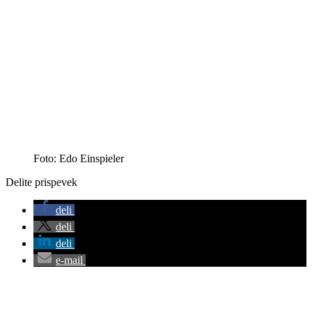
Foto: Edo Einspieler
Delite prispevek
deli
deli
deli
e-mail