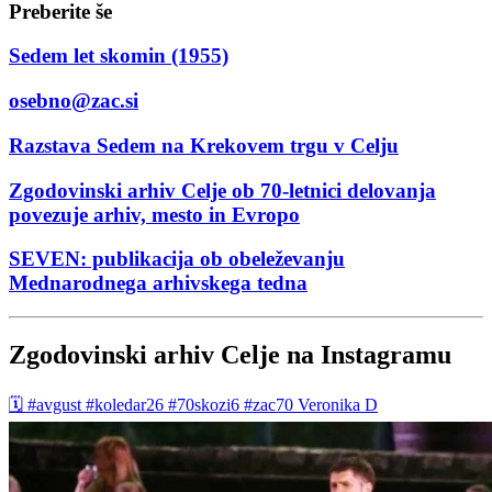
Preberite še
Sedem let skomin (1955)
osebno@zac.si
Razstava Sedem na Krekovem trgu v Celju
Zgodovinski arhiv Celje ob 70-letnici delovanja
povezuje arhiv, mesto in Evropo
SEVEN: publikacija ob obeleževanju
Mednarodnega arhivskega tedna
Zgodovinski arhiv Celje na Instagramu
🗓️ #avgust #koledar26 #70skozi6 #zac70 Veronika D