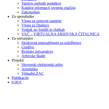
Varstvo osebnih podatkov
Katalog informacij javnega značaja
Zakonodaja
Za uporabnike
Vloga za upravne namene
Vloga za čitalnico
Vodnik po fondih in zbirkah
VAČ – VIRTUALNA ARHIVSKA ČITALNICA
Za ustvarjalce
Strokovna usposabljanja za uslužbence
Gradivo
Register ustvarjalcev
Arhivske škatle
Projekti
Slovenski elektronski arhiv
Anonimka
Virtualni.ZAC
Publikacije
0,00 €