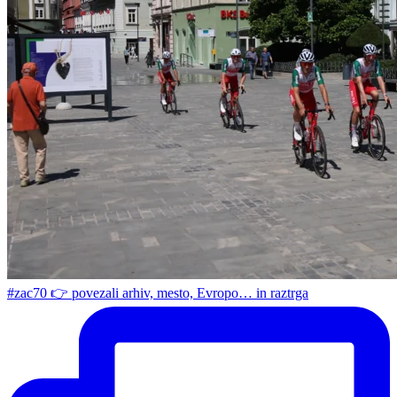
#zac70 👉 povezali arhiv, mesto, Evropo… in raztrga