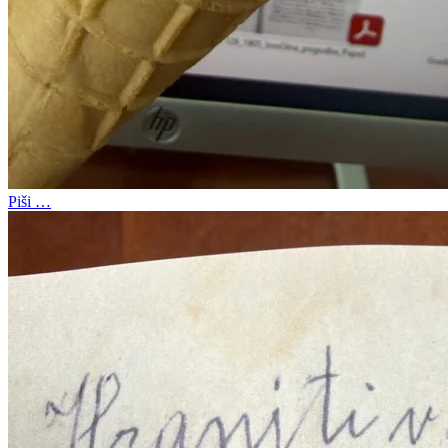
Piši …