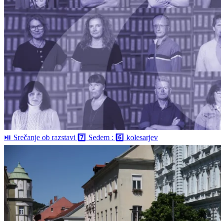
⏯️ Srečanje ob razstavi 7️⃣ Sedem : 6️⃣ kolesarjev