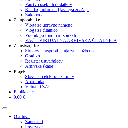
Varstvo osebnih podatkov
Katalog informacij javnega značaja
Zakonodaja
Za uporabnike
Vloga za upravne namene
Vloga za čitalnico
Vodnik po fondih in zbirkah
VAČ – VIRTUALNA ARHIVSKA ČITALNICA
Za ustvarjalce
Strokovna usposabljanja za uslužbence
Gradivo
Register ustvarjalcev
Arhivske škatle
Projekti
Slovenski elektronski arhiv
Anonimka
Virtualni.ZAC
Publikacije
0,00 €
O arhivu
Zaposleni
Povezave