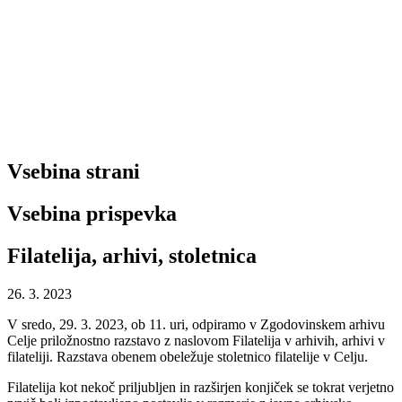
Vsebina strani
Vsebina prispevka
Filatelija, arhivi, stoletnica
26. 3. 2023
V sredo, 29. 3. 2023, ob 11. uri, odpiramo v Zgodovinskem arhivu
Celje priložnostno razstavo z naslovom Filatelija v arhivih, arhivi v
filateliji. Razstava obenem obeležuje stoletnico filatelije v Celju.
Filatelija kot nekoč priljubljen in razširjen konjiček se tokrat verjetno