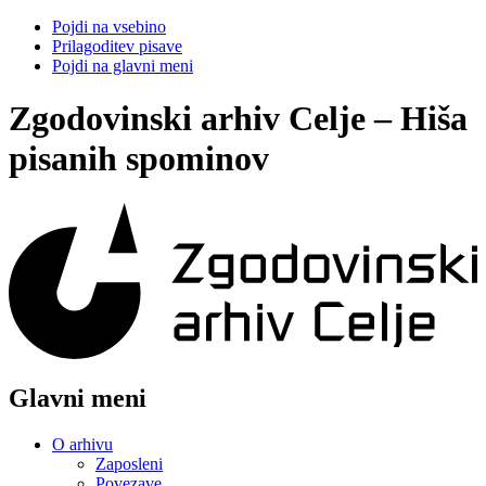
Pojdi na vsebino
Prilagoditev pisave
Pojdi na glavni meni
Zgodovinski arhiv Celje – Hiša
pisanih spominov
Glavni meni
O arhivu
Zaposleni
Povezave