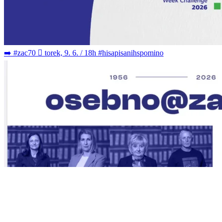
➡️ #zac70 🫆 torek, 9. 6. / 18h #hisapisanihspomino