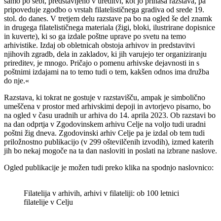
samo po sebi, predstavljeno v ureditvi, kot jo prinaša razstava, pa
pripoveduje zgodbo o vrstah filatelističnega gradiva od srede 19.
stol. do danes. V tretjem delu razstave pa bo na ogled še del znamk
in drugega filatelističnega materiala (žigi, bloki, ilustrirane dopisnice
in kuverte), ki so ga izdale poštne uprave po svetu na temo
arhivistike. Izdaj ob obletnicah obstoja arhivov in predstavitvi
njihovih zgradb, dela in zakladov, ki jih varujejo ter organiziranju
prireditev, je mnogo. Pričajo o pomenu arhivske dejavnosti in s
poštnimi izdajami na to temo tudi o tem, kakšen odnos ima družba
do nje.«
Razstava, ki tokrat ne gostuje v razstavišču, ampak je simbolično
umeščena v prostor med arhivskimi depoji in avtorjevo pisarno, bo
na ogled v času uradnih ur arhiva do 14. aprila 2023. Ob razstavi bo
na dan odprtja v Zgodovinskem arhivu Celje na voljo tudi uradni
poštni žig dneva. Zgodovinski arhiv Celje pa je izdal ob tem tudi
priložnostno publikacijo (v 299 oštevilčenih izvodih), izmed katerih
jih bo nekaj mogoče na ta dan nasloviti in poslati na izbrane naslove.
Ogled publikacije je možen tudi preko klika na spodnjo naslovnico:
Filatelija v arhivih, arhivi v filateliji: ob 100 letnici
filatelije v Celju