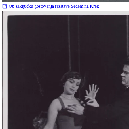
7️⃣ Ob zaključku gostovanja razstave Sedem na Krek