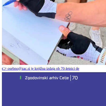
👉 osebno@zac.si je knjižna izdaja ob 70-letnici de