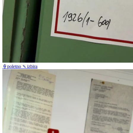
🍦poletno 🍡izbira