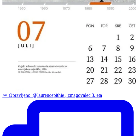
✏️ Opravljeno. @laurencepithie , zmagovalec 3. eta