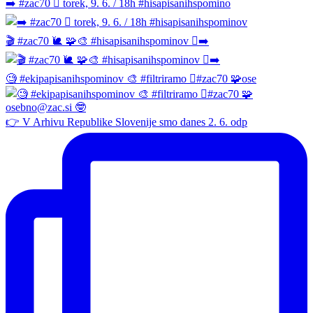
➡️ #zac70 🫆 torek, 9. 6. / 18h #hisapisanihspomino
🎬 #zac70 🐌 🧩🎨 #hisapisanihspominov 🫆➡️
🧐 #ekipapisanihspominov 🎨 #filtriramo 🫆#zac70 🧩ose
👉 V Arhivu Republike Slovenije smo danes 2. 6. odp