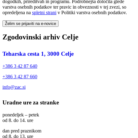
dogodkih, prireditvah in programu. Podrobnejša določila glede
varstva osebnih podatkov ter pravic in obveznosti v tej zvezi, so
opredeljena na
spletni strani
v Politiki varstva osebnih podatkov.
Želim se prijaviti na e-novice
Zgodovinski arhiv Celje
Teharska cesta 1, 3000 Celje
+386 3 42 87 640
+386 3 42 87 660
info@zac.si
Uradne ure za stranke
ponedeljek – petek
od 8. do 14. ure
dan pred praznikom
od 8. do 13. ure