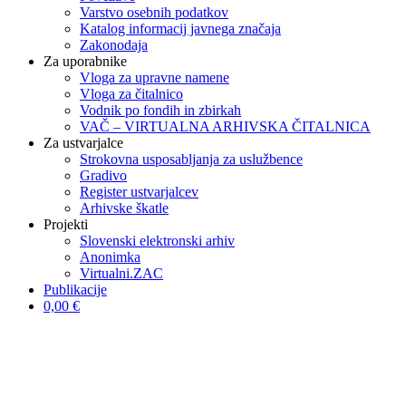
Varstvo osebnih podatkov
Katalog informacij javnega značaja
Zakonodaja
Za uporabnike
Vloga za upravne namene
Vloga za čitalnico
Vodnik po fondih in zbirkah
VAČ – VIRTUALNA ARHIVSKA ČITALNICA
Za ustvarjalce
Strokovna usposabljanja za uslužbence
Gradivo
Register ustvarjalcev
Arhivske škatle
Projekti
Slovenski elektronski arhiv
Anonimka
Virtualni.ZAC
Publikacije
0,00 €