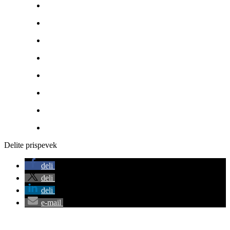
Delite prispevek
deli
deli
deli
e-mail