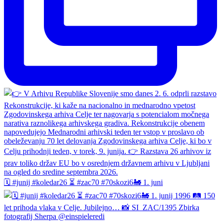
🗓️ #junij #koledar26 ⏳ #zac70 #70skozi6🚂 1. juni