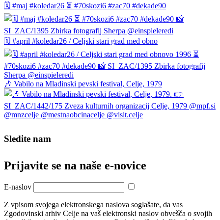
🗓️ #maj #koledar26 ⏳ #70skozi6 #zac70 #dekade90
🗓️ #april #koledar26 / Celjski stari grad med obno
🎶 Vabilo na Mladinski pevski festival, Celje, 1979
Sledite nam
Prijavite se na naše e‑novice
E-naslov
Z vpisom svojega elektronskega naslova soglašate, da vas
Zgodovinski arhiv Celje na vaš elektronski naslov obvešča o svojih