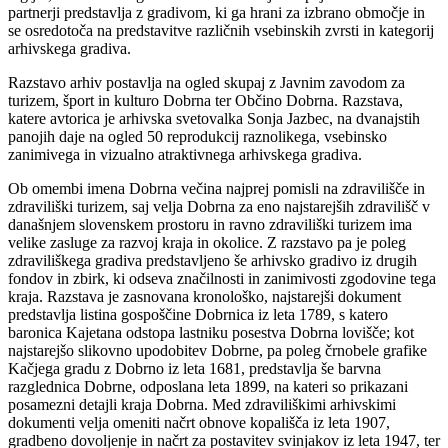
partnerji predstavlja z gradivom, ki ga hrani za izbrano območje in
se osredotoča na predstavitve različnih vsebinskih zvrsti in kategorij
arhivskega gradiva.
Razstavo arhiv postavlja na ogled skupaj z Javnim zavodom za
turizem, šport in kulturo Dobrna ter Občino Dobrna. Razstava,
katere avtorica je arhivska svetovalka Sonja Jazbec, na dvanajstih
panojih daje na ogled 50 reprodukcij raznolikega, vsebinsko
zanimivega in vizualno atraktivnega arhivskega gradiva.
Ob omembi imena Dobrna večina najprej pomisli na zdravilišče in
zdraviliški turizem, saj velja Dobrna za eno najstarejših zdravilišč v
današnjem slovenskem prostoru in ravno zdraviliški turizem ima
velike zasluge za razvoj kraja in okolice. Z razstavo pa je poleg
zdraviliškega gradiva predstavljeno še arhivsko gradivo iz drugih
fondov in zbirk, ki odseva značilnosti in zanimivosti zgodovine tega
kraja. Razstava je zasnovana kronološko, najstarejši dokument
predstavlja listina gospoščine Dobrnica iz leta 1789, s katero
baronica Kajetana odstopa lastniku posestva Dobrna lovišče; kot
najstarejšo slikovno upodobitev Dobrne, pa poleg črnobele grafike
Kačjega gradu z Dobrno iz leta 1681, predstavlja še barvna
razglednica Dobrne, odposlana leta 1899, na kateri so prikazani
posamezni detajli kraja Dobrna. Med zdraviliškimi arhivskimi
dokumenti velja omeniti načrt obnove kopališča iz leta 1907,
gradbeno dovoljenje in načrt za postavitev svinjakov iz leta 1947, ter