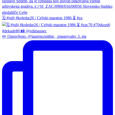
🗓️ #julij #koledar26 / Celjski maraton 1986 ⏳ #za
✏️ Opravljeno. @laurencepithie , zmagovalec 3. eta