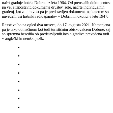
načrt gradnje hotela Dobrna iz leta 1964. Od preostalih dokumentov
pa velja izpostaviti dokumente društev, šole, načrte individualnih
gradenj, kot zanimivost pa je predstavljen dokument, na katerem so
navedeni vsi lastniki radioaparatov v Dobrni in okolici v letu 1947.
Razstava bo na ogled dva meseca, do 17. avgusta 2021. Namenjena
pa je tako domačinom kot tudi turističnim obiskovalcem Dobrne, saj
so spremna besedila ob predstavljenih kosih gradiva prevedena tudi
v angleški in nemški jezik.