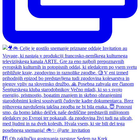
7️⃣ Ob zaključku gostovanja razstave Sedem na Krek