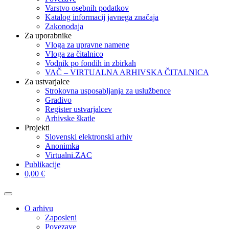
Varstvo osebnih podatkov
Katalog informacij javnega značaja
Zakonodaja
Za uporabnike
Vloga za upravne namene
Vloga za čitalnico
Vodnik po fondih in zbirkah
VAČ – VIRTUALNA ARHIVSKA ČITALNICA
Za ustvarjalce
Strokovna usposabljanja za uslužbence
Gradivo
Register ustvarjalcev
Arhivske škatle
Projekti
Slovenski elektronski arhiv
Anonimka
Virtualni.ZAC
Publikacije
0,00 €
O arhivu
Zaposleni
Povezave