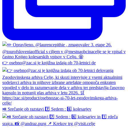
👉 osebno@zac.si je knjižna izdaja ob 70-letnici de
⏯️ Srečanje ob razstavi 7️⃣ Sedem : 6️⃣ kolesarjev