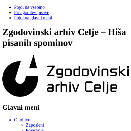
Pojdi na vsebino
Prilagoditev pisave
Pojdi na glavni meni
Zgodovinski arhiv Celje – Hiša
pisanih spominov
Glavni meni
O arhivu
Zaposleni
Povezave