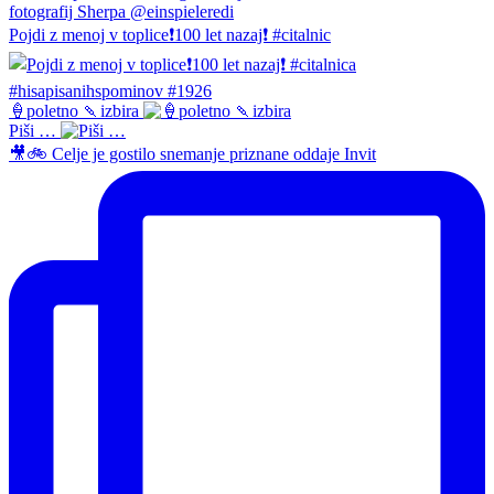
Pojdi z menoj v toplice❗️100 let nazaj❗️ #citalnic
🍦poletno 🍡izbira
Piši …
🎥🚲 Celje je gostilo snemanje priznane oddaje Invit