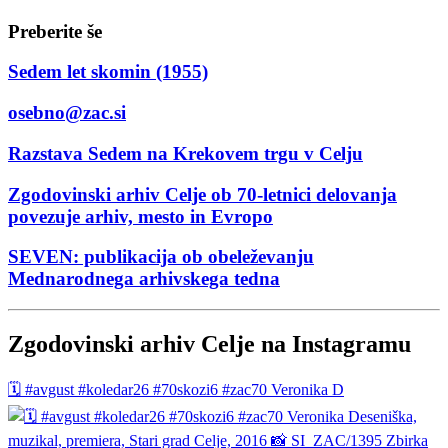
Preberite še
Sedem let skomin (1955)
osebno@zac.si
Razstava Sedem na Krekovem trgu v Celju
Zgodovinski arhiv Celje ob 70-letnici delovanja
povezuje arhiv, mesto in Evropo
SEVEN: publikacija ob obeleževanju
Mednarodnega arhivskega tedna
Zgodovinski arhiv Celje na Instagramu
🗓️ #avgust #koledar26 #70skozi6 #zac70 Veronika D