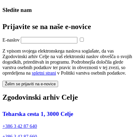
Sledite nam
Prijavite se na naše e‑novice
E-naslov
Z vpisom svojega elektronskega naslova soglašate, da vas
Zgodovinski arhiv Celje na vaš elektronski naslov obvešča o svojih
dogodkih, prireditvah in programu. Podrobnejša določila glede
varstva osebnih podatkov ter pravic in obveznosti v tej zvezi, so
opredeljena na
spletni strani
v Politiki varstva osebnih podatkov.
Želim se prijaviti na e-novice
Zgodovinski arhiv Celje
Teharska cesta 1, 3000 Celje
+386 3 42 87 640
+386 3 42 87 660