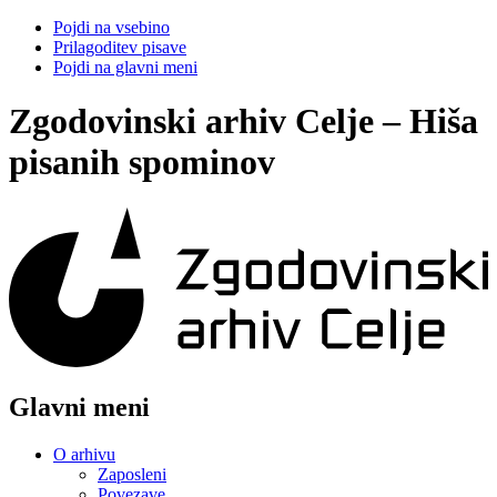
Pojdi na vsebino
Prilagoditev pisave
Pojdi na glavni meni
Zgodovinski arhiv Celje – Hiša
pisanih spominov
Glavni meni
O arhivu
Zaposleni
Povezave