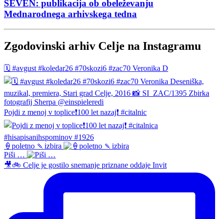
SEVEN: publikacija ob obeleževanju
Mednarodnega arhivskega tedna
Zgodovinski arhiv Celje na Instagramu
🗓️ #avgust #koledar26 #70skozi6 #zac70 Veronika D
Pojdi z menoj v toplice❗️100 let nazaj❗️ #citalnic
🍦poletno 🍡izbira
Piši …
🎥🚲 Celje je gostilo snemanje priznane oddaje Invit