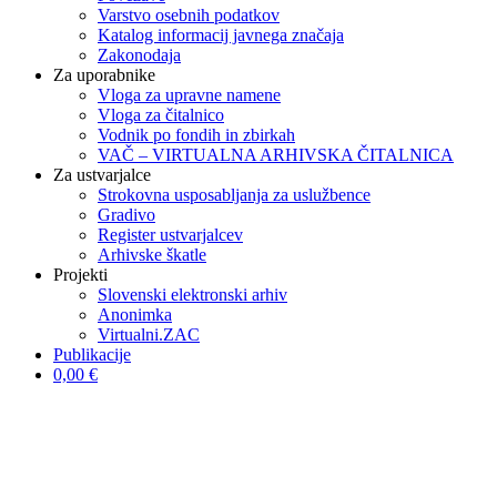
Varstvo osebnih podatkov
Katalog informacij javnega značaja
Zakonodaja
Za uporabnike
Vloga za upravne namene
Vloga za čitalnico
Vodnik po fondih in zbirkah
VAČ – VIRTUALNA ARHIVSKA ČITALNICA
Za ustvarjalce
Strokovna usposabljanja za uslužbence
Gradivo
Register ustvarjalcev
Arhivske škatle
Projekti
Slovenski elektronski arhiv
Anonimka
Virtualni.ZAC
Publikacije
0,00 €