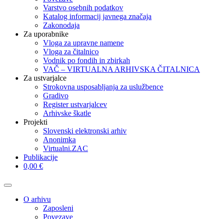
Varstvo osebnih podatkov
Katalog informacij javnega značaja
Zakonodaja
Za uporabnike
Vloga za upravne namene
Vloga za čitalnico
Vodnik po fondih in zbirkah
VAČ – VIRTUALNA ARHIVSKA ČITALNICA
Za ustvarjalce
Strokovna usposabljanja za uslužbence
Gradivo
Register ustvarjalcev
Arhivske škatle
Projekti
Slovenski elektronski arhiv
Anonimka
Virtualni.ZAC
Publikacije
0,00 €
O arhivu
Zaposleni
Povezave