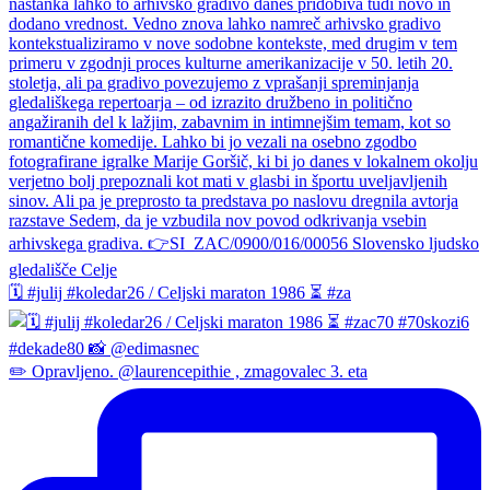
🗓️ #julij #koledar26 / Celjski maraton 1986 ⏳ #za
✏️ Opravljeno. @laurencepithie , zmagovalec 3. eta