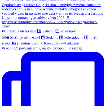
⏯️ Srečanje ob razstavi 7️⃣ Sedem : 6️⃣ kolesarjev
#zac70 👉 povezali arhiv, mesto, Evropo… in raztrga