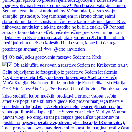
7️⃣ Ob zaključku gostovanja razstave Sedem na Krek