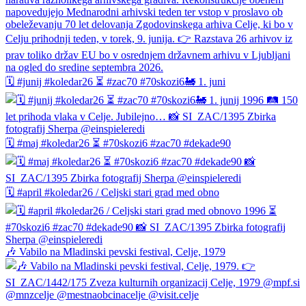
🗓️ #junij #koledar26 ⏳ #zac70 #70skozi6🚂 1. juni
🗓️ #maj #koledar26 ⏳ #70skozi6 #zac70 #dekade90
🗓️ #april #koledar26 / Celjski stari grad med obno
🎶 Vabilo na Mladinski pevski festival, Celje, 1979