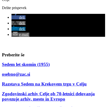
Delite prispevek
deli
deli
deli
e-mail
Preberite še
Sedem let skomin (1955)
osebno@zac.si
Razstava Sedem na Krekovem trgu v Celju
Zgodovinski arhiv Celje ob 70-letnici delovanja
povezuje arhiv, mesto in Evropo