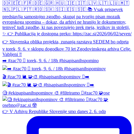
➡️ #zac70 🫆 torek, 9. 6. / 18h #hisapisanihspomino
🎬 #zac70 🐌 🧩🎨 #hisapisanihspominov 🫆➡️
🧐 #ekipapisanihspominov 🎨 #filtriramo 🫆#zac70 🧩ose
👉 V Arhivu Republike Slovenije smo danes 2. 6. odp