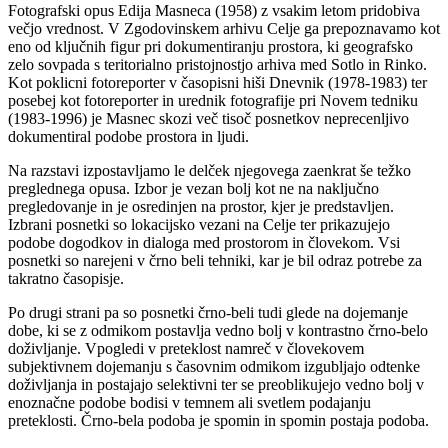
Fotografski opus Edija Masneca (1958) z vsakim letom pridobiva
večjo vrednost. V Zgodovinskem arhivu Celje ga prepoznavamo kot
eno od ključnih figur pri dokumentiranju prostora, ki geografsko
zelo sovpada s teritorialno pristojnostjo arhiva med Sotlo in Rinko.
Kot poklicni fotoreporter v časopisni hiši Dnevnik (1978-1983) ter
posebej kot fotoreporter in urednik fotografije pri Novem tedniku
(1983-1996) je Masnec skozi več tisoč posnetkov neprecenljivo
dokumentiral podobe prostora in ljudi.
Na razstavi izpostavljamo le delček njegovega zaenkrat še težko
preglednega opusa. Izbor je vezan bolj kot ne na naključno
pregledovanje in je osredinjen na prostor, kjer je predstavljen.
Izbrani posnetki so lokacijsko vezani na Celje ter prikazujejo
podobe dogodkov in dialoga med prostorom in človekom. Vsi
posnetki so narejeni v črno beli tehniki, kar je bil odraz potrebe za
takratno časopisje.
Po drugi strani pa so posnetki črno-beli tudi glede na dojemanje
dobe, ki se z odmikom postavlja vedno bolj v kontrastno črno-belo
doživljanje. Vpogledi v preteklost namreč v človekovem
subjektivnem dojemanju s časovnim odmikom izgubljajo odtenke
doživljanja in postajajo selektivni ter se preoblikujejo vedno bolj v
enoznačne podobe bodisi v temnem ali svetlem podajanju
preteklosti. Črno-bela podoba je spomin in spomin postaja podoba.