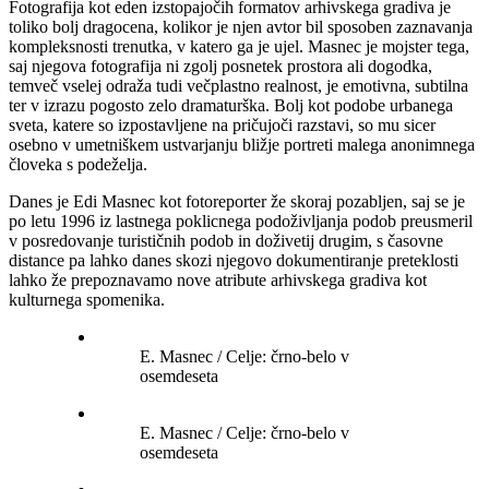
Fotografija kot eden izstopajočih formatov arhivskega gradiva je
toliko bolj dragocena, kolikor je njen avtor bil sposoben zaznavanja
kompleksnosti trenutka, v katero ga je ujel. Masnec je mojster tega,
saj njegova fotografija ni zgolj posnetek prostora ali dogodka,
temveč vselej odraža tudi večplastno realnost, je emotivna, subtilna
ter v izrazu pogosto zelo dramaturška. Bolj kot podobe urbanega
sveta, katere so izpostavljene na pričujoči razstavi, so mu sicer
osebno v umetniškem ustvarjanju bližje portreti malega anonimnega
človeka s podeželja.
Danes je Edi Masnec kot fotoreporter že skoraj pozabljen, saj se je
po letu 1996 iz lastnega poklicnega podoživljanja podob preusmeril
v posredovanje turističnih podob in doživetij drugim, s časovne
distance pa lahko danes skozi njegovo dokumentiranje preteklosti
lahko že prepoznavamo nove atribute arhivskega gradiva kot
kulturnega spomenika.
E. Masnec / Celje: črno-belo v
osemdeseta
E. Masnec / Celje: črno-belo v
osemdeseta