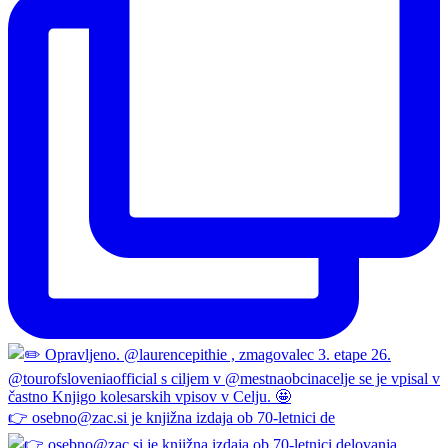
👉 osebno@zac.si je knjižna izdaja ob 70-letnici de