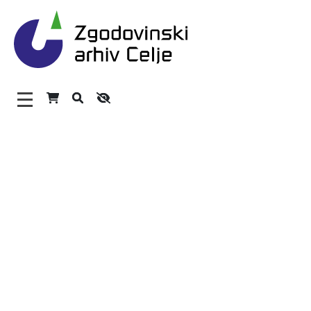
Zgodovinski arhiv Celje – 
Glavni meni
O arhivu
Zaposleni
Povezave
Varstvo osebnih podatkov
Katalog informacij javnega značaja
Zakonodaja