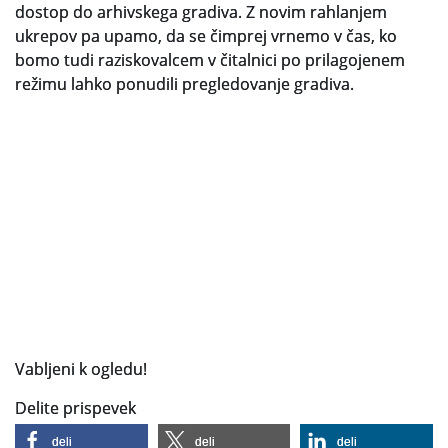
dostop do arhivskega gradiva. Z novim rahlanjem
ukrepov pa upamo, da se čimprej vrnemo v čas, ko
Slovenski elektronski arhiv
bomo tudi raziskovalcem v čitalnici po prilagojenem
Anonimka
režimu lahko ponudili pregledovanje gradiva.
Virtualni.ZAC
Publikacije
Vabljeni k ogledu!
Delite prispevek
deli
deli
deli