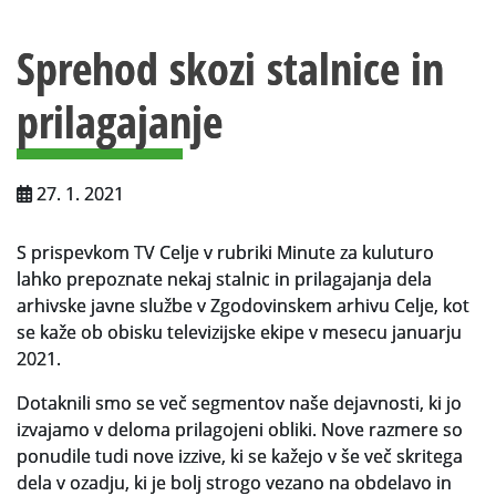
Vsebina strani
Za uporabnike
Sprehod skozi stalnice in
Vloga za upravne namene
prilagajanje
Vloga za čitalnico
Vodnik po fondih in zbirkah
27. 1. 2021
VAČ – VIRTUALNA ARHIVSKA ČITALNICA
S prispevkom TV Celje v rubriki Minute za kuluturo
Za ustvarjalce
lahko prepoznate nekaj stalnic in prilagajanja dela
Strokovna usposabljanja za uslužbence
arhivske javne službe v Zgodovinskem arhivu Celje, kot
se kaže ob obisku televizijske ekipe v mesecu januarju
Gradivo
2021.
Register ustvarjalcev
Dotaknili smo se več segmentov naše dejavnosti, ki jo
izvajamo v deloma prilagojeni obliki. Nove razmere so
Arhivske škatle
ponudile tudi nove izzive, ki se kažejo v še več skritega
dela v ozadju, ki je bolj strogo vezano na obdelavo in
Projekti