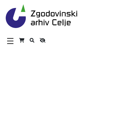
Zgodovinski arhiv Celje – 
Glavni meni
O arhivu
Zaposleni
Povezave
Varstvo osebnih podatkov
Katalog informacij javnega značaja
Zakonodaja