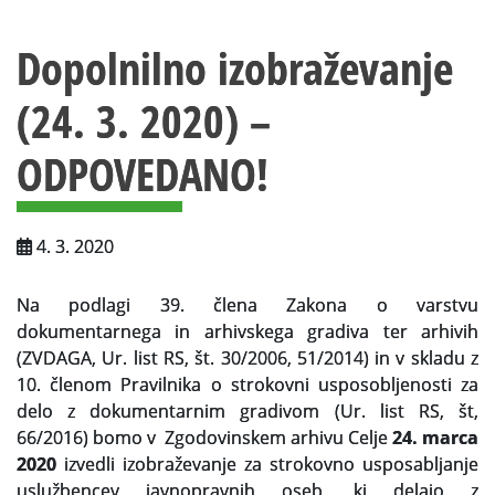
Vsebina strani
Za uporabnike
Dopolnilno izobraževanje
Vloga za upravne namene
(24. 3. 2020) –
Vloga za čitalnico
ODPOVEDANO!
Vodnik po fondih in zbirkah
VAČ – VIRTUALNA ARHIVSKA ČITALNICA
4. 3. 2020
Za ustvarjalce
Strokovna usposabljanja za uslužbence
Na podlagi 39. člena Zakona o varstvu
dokumentarnega in arhivskega gradiva ter arhivih
Gradivo
(ZVDAGA, Ur. list RS, št. 30/2006, 51/2014) in v skladu z
10. členom Pravilnika o strokovni usposobljenosti za
Register ustvarjalcev
delo z dokumentarnim gradivom (Ur. list RS, št,
66/2016) bomo v Zgodovinskem arhivu Celje
24. marca
Arhivske škatle
2020
izvedli izobraževanje za strokovno usposabljanje
uslužbencev javnopravnih oseb, ki delajo z
Projekti