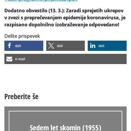
Dodatno obvestilo (13. 3.): Zaradi sprejetih ukrepov
v zvezi s preprečevanjem epidemije koronavirusa, je
razpisano dopolnilno izobraževanje odpovedano!
Delite prispevek
deli
deli
deli
e-mail
Preberite še
Sedem let skomin (1955)