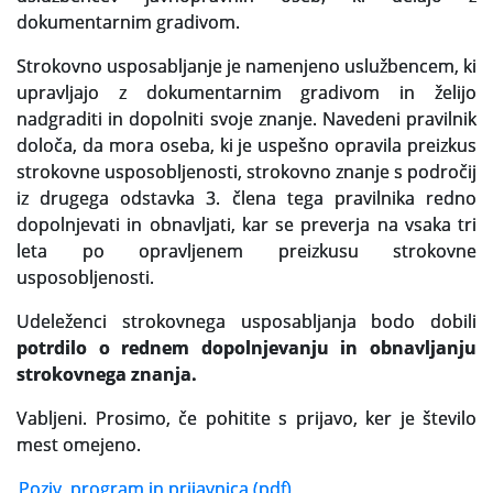
dokumentarnim gradivom.
Slovenski elektronski arhiv
Strokovno usposabljanje je namenjeno uslužbencem, ki
Anonimka
upravljajo z dokumentarnim gradivom in želijo
nadgraditi in dopolniti svoje znanje. Navedeni pravilnik
Virtualni.ZAC
določa, da mora oseba, ki je uspešno opravila preizkus
strokovne usposobljenosti, strokovno znanje s področij
Publikacije
iz drugega odstavka 3. člena tega pravilnika redno
dopolnjevati in obnavljati, kar se preverja na vsaka tri
leta po opravljenem preizkusu strokovne
usposobljenosti.
Udeleženci strokovnega usposabljanja bodo dobili
potrdilo o rednem dopolnjevanju in obnavljanju
strokovnega znanja.
Vabljeni. Prosimo, če pohitite s prijavo, ker je število
mest omejeno.
Poziv, program in prijavnica (pdf)