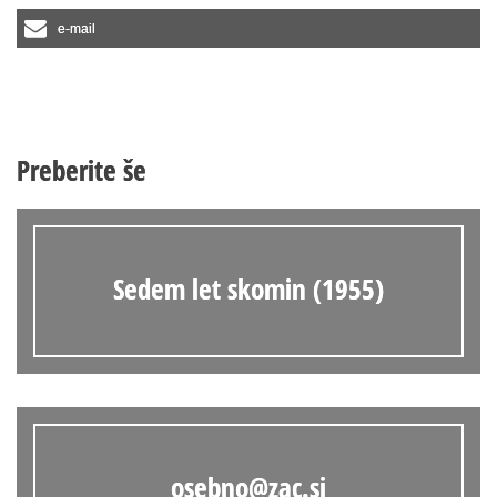
e-mail
Preberite še
Sedem let skomin (1955)
osebno@zac.si