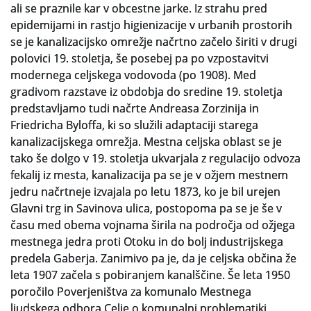
ali se praznile kar v obcestne jarke. Iz strahu pred
epidemijami in rastjo higienizacije v urbanih prostorih
Slovenski elektronski arhiv
se je kanalizacijsko omrežje načrtno začelo širiti v drugi
Anonimka
polovici 19. stoletja, še posebej pa po vzpostavitvi
modernega celjskega vodovoda (po 1908). Med
Virtualni.ZAC
gradivom razstave iz obdobja do sredine 19. stoletja
predstavljamo tudi načrte Andreasa Zorzinija in
Publikacije
Friedricha Byloffa, ki so služili adaptaciji starega
kanalizacijskega omrežja. Mestna celjska oblast se je
tako še dolgo v 19. stoletja ukvarjala z regulacijo odvoza
fekalij iz mesta, kanalizacija pa se je v ožjem mestnem
jedru načrtneje izvajala po letu 1873, ko je bil urejen
Glavni trg in Savinova ulica, postopoma pa se je še v
času med obema vojnama širila na področja od ožjega
mestnega jedra proti Otoku in do bolj industrijskega
predela Gaberja. Zanimivo pa je, da je celjska občina že
leta 1907 začela s pobiranjem kanalščine. Še leta 1950
poročilo Poverjeništva za komunalo Mestnega
ljudskega odbora Celje o komunalni problematiki