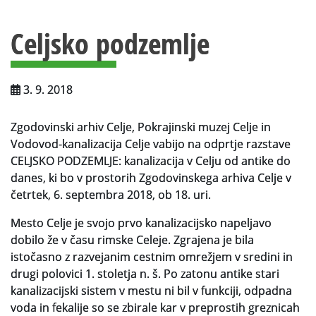
Vsebina strani
Za uporabnike
Celjsko podzemlje
Vloga za upravne namene
Vloga za čitalnico
3. 9. 2018
Vodnik po fondih in zbirkah
Zgodovinski arhiv Celje, Pokrajinski muzej Celje in
VAČ – VIRTUALNA ARHIVSKA ČITALNICA
Vodovod-kanalizacija Celje vabijo na odprtje razstave
CELJSKO PODZEMLJE: kanalizacija v Celju od antike do
Za ustvarjalce
danes, ki bo v prostorih Zgodovinskega arhiva Celje v
Strokovna usposabljanja za uslužbence
četrtek, 6. septembra 2018, ob 18. uri.
Mesto Celje je svojo prvo kanalizacijsko napeljavo
Gradivo
dobilo že v času rimske Celeje. Zgrajena je bila
Register ustvarjalcev
istočasno z razvejanim cestnim omrežjem v sredini in
drugi polovici 1. stoletja n. š. Po zatonu antike stari
Arhivske škatle
kanalizacijski sistem v mestu ni bil v funkciji, odpadna
voda in fekalije so se zbirale kar v preprostih greznicah
Projekti