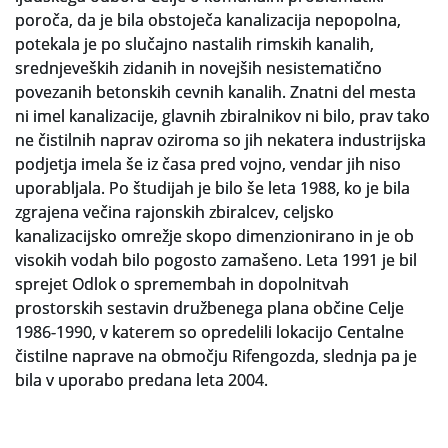
poroča, da je bila obstoječa kanalizacija nepopolna,
potekala je po slučajno nastalih rimskih kanalih,
srednjeveških zidanih in novejših nesistematično
povezanih betonskih cevnih kanalih. Znatni del mesta
ni imel kanalizacije, glavnih zbiralnikov ni bilo, prav tako
ne čistilnih naprav oziroma so jih nekatera industrijska
podjetja imela še iz časa pred vojno, vendar jih niso
uporabljala. Po študijah je bilo še leta 1988, ko je bila
zgrajena večina rajonskih zbiralcev, celjsko
kanalizacijsko omrežje skopo dimenzionirano in je ob
visokih vodah bilo pogosto zamašeno. Leta 1991 je bil
sprejet Odlok o spremembah in dopolnitvah
prostorskih sestavin družbenega plana občine Celje
1986-1990, v katerem so opredelili lokacijo Centalne
čistilne naprave na območju Rifengozda, slednja pa je
bila v uporabo predana leta 2004.