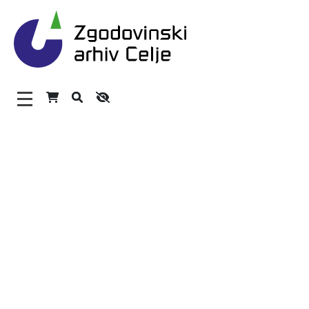
Zgodovinski arhiv Celje – 
Glavni meni
O arhivu
Zaposleni
Povezave
Varstvo osebnih podatkov
Katalog informacij javnega značaja
Zakonodaja