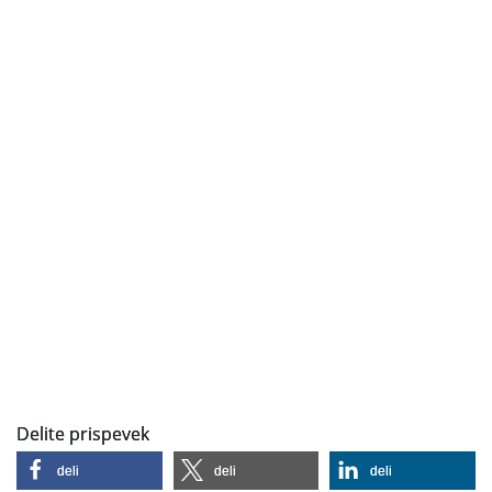
Delite prispevek
deli
deli
deli