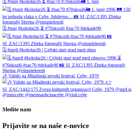
🗓️ #junij #koledar26 ⏳ #zac70 #70skozi6🚂 1. juni
🗓️ #maj #koledar26 ⏳ #70skozi6 #zac70 #dekade90
🗓️ #april #koledar26 / Celjski stari grad med obno
🎶 Vabilo na Mladinski pevski festival, Celje, 1979
Sledite nam
Prijavite se na naše e‑novice