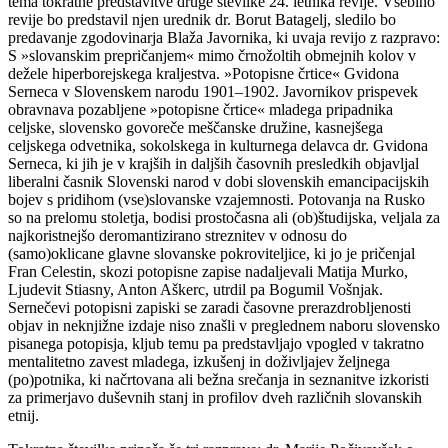
tema tokratne predstavitve druge številke 24. letnika revije. Vsebino
revije bo predstavil njen urednik dr. Borut Batagelj, sledilo bo
predavanje zgodovinarja Blaža Javornika, ki uvaja revijo z razpravo:
S »slovanskim prepričanjem« mimo črnožoltih obmejnih kolov v
dežele hiperborejskega kraljestva. »Potopisne črtice« Gvidona
Serneca v Slovenskem narodu 1901–1902. Javornikov prispevek
obravnava pozabljene »potopisne črtice« mladega pripadnika
celjske, slovensko govoreče meščanske družine, kasnejšega
celjskega odvetnika, sokolskega in kulturnega delavca dr. Gvidona
Serneca, ki jih je v krajših in daljših časovnih presledkih objavljal
liberalni časnik Slovenski narod v dobi slovenskih emancipacijskih
bojev s pridihom (vse)slovanske vzajemnosti. Potovanja na Rusko
so na prelomu stoletja, bodisi prostočasna ali (ob)študijska, veljala za
najkoristnejšo deromantizirano streznitev v odnosu do
(samo)oklicane glavne slovanske pokroviteljice, ki jo je pričenjal
Fran Celestin, skozi potopisne zapise nadaljevali Matija Murko,
Ljudevit Stiasny, Anton Aškerc, utrdil pa Bogumil Vošnjak.
Sernečevi potopisni zapiski se zaradi časovne prerazdrobljenosti
objav in neknjižne izdaje niso znašli v preglednem naboru slovensko
pisanega potopisja, kljub temu pa predstavljajo vpogled v takratno
mentalitetno zavest mladega, izkušenj in doživljajev željnega
(po)potnika, ki načrtovana ali bežna srečanja in seznanitve izkoristi
za primerjavo duševnih stanj in profilov dveh različnih slovanskih
etnij.