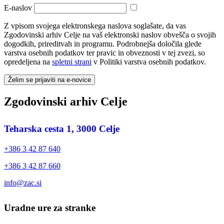
E-naslov
Z vpisom svojega elektronskega naslova soglašate, da vas
Zgodovinski arhiv Celje na vaš elektronski naslov obvešča o svojih
dogodkih, prireditvah in programu. Podrobnejša določila glede
varstva osebnih podatkov ter pravic in obveznosti v tej zvezi, so
opredeljena na
spletni strani
v Politiki varstva osebnih podatkov.
Želim se prijaviti na e-novice
Zgodovinski arhiv Celje
Teharska cesta 1, 3000 Celje
+386 3 42 87 640
+386 3 42 87 660
info@zac.si
Uradne ure za stranke