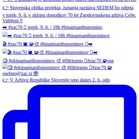
➡️ #zac70 🫆 torek, 9. 6. / 18h #hisapisanihspomino
🎬 #zac70 🐌 🧩🎨 #hisapisanihspominov 🫆➡️
🧐 #ekipapisanihspominov 🎨 #filtriramo 🫆#zac70 🧩ose
👉 V Arhivu Republike Slovenije smo danes 2. 6. odp