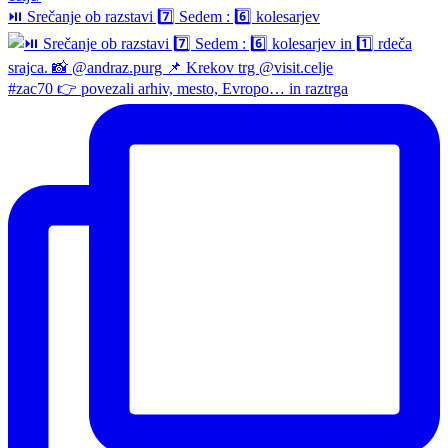
⏯️ Srečanje ob razstavi 7️⃣ Sedem : 6️⃣ kolesarjev
#zac70 👉 povezali arhiv, mesto, Evropo… in raztrga