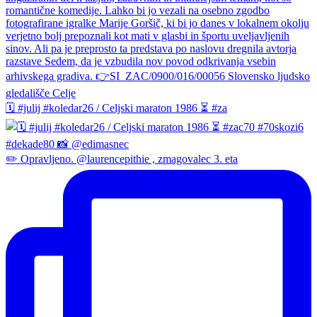
🗓️ #julij #koledar26 / Celjski maraton 1986 ⏳ #za
✏️ Opravljeno. @laurencepithie , zmagovalec 3. eta