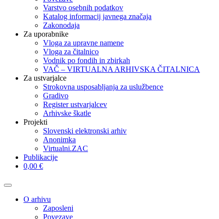
Varstvo osebnih podatkov
Katalog informacij javnega značaja
Zakonodaja
Za uporabnike
Vloga za upravne namene
Vloga za čitalnico
Vodnik po fondih in zbirkah
VAČ – VIRTUALNA ARHIVSKA ČITALNICA
Za ustvarjalce
Strokovna usposabljanja za uslužbence
Gradivo
Register ustvarjalcev
Arhivske škatle
Projekti
Slovenski elektronski arhiv
Anonimka
Virtualni.ZAC
Publikacije
0,00 €
O arhivu
Zaposleni
Povezave