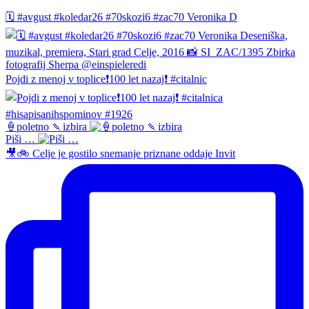
🗓️ #avgust #koledar26 #70skozi6 #zac70 Veronika D
Pojdi z menoj v toplice❗️100 let nazaj❗️ #citalnic
🍦poletno 🍡izbira
Piši …
🎥🚲 Celje je gostilo snemanje priznane oddaje Invit