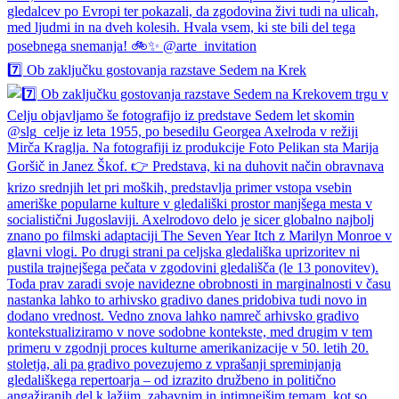
7️⃣ Ob zaključku gostovanja razstave Sedem na Krek