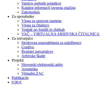
Varstvo osebnih podatkov
Katalog informacij javnega značaja
Zakonodaja
Za uporabnike
Vloga za upravne namene
Vloga za čitalnico
Vodnik po fondih in zbirkah
VAČ – VIRTUALNA ARHIVSKA ČITALNICA
Za ustvarjalce
Strokovna usposabljanja za uslužbence
Gradivo
Register ustvarjalcev
Arhivske škatle
Projekti
Slovenski elektronski arhiv
Anonimka
Virtualni.ZAC
Publikacije
0,00 €