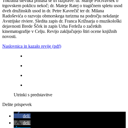
Tokratna številka prinaša še tri razprave: dr. Marije Počivavšek o
trgovskem poklicu nekoč; dr. Mateje Ratej o tragičnem spletu usod
dveh družinskih usod in dr. Petre Kavrečič ter dr. Milana
Radoševića o razvoju obmorskega turizma na področju nekdanje
Avstrijske riviere. Sledita zapis dr. Franca Križnarja o muzikološki
dejavnosti Brede Šček in zapis Urha Ferleža o začetkih
kinematografije v Celju. Revijo zaključujejo štiri ocene knjižnih
novosti.
Naslovnica in kazalo revije (pdf)
Utrinki s predstavitve
Delite prispevek
deli
deli