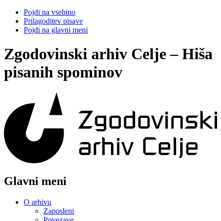
Pojdi na vsebino
Prilagoditev pisave
Pojdi na glavni meni
Zgodovinski arhiv Celje – Hiša
pisanih spominov
Glavni meni
O arhivu
Zaposleni
Povezave