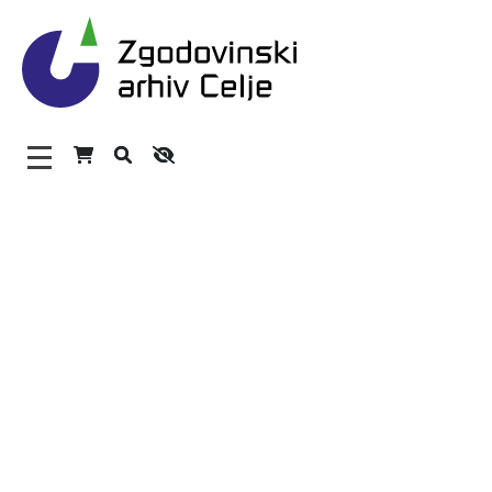
Zgodovinski arhiv Celje – 
Glavni meni
O arhivu
Zaposleni
Povezave
Varstvo osebnih podatkov
Katalog informacij javnega značaja
Zakonodaja