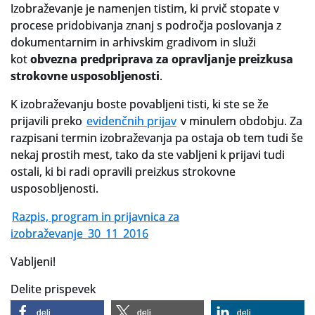
Izobraževanje je namenjen tistim, ki prvič stopate v
procese pridobivanja znanj s področja poslovanja z
Slovenski elektronski arhiv
dokumentarnim in arhivskim gradivom in služi
Anonimka
kot
obvezna predpriprava za opravljanje preizkusa
strokovne usposobljenosti
.
Virtualni.ZAC
K izobraževanju boste povabljeni tisti, ki ste se že
Publikacije
prijavili preko
evidenčnih prijav
v minulem obdobju. Za
razpisani termin izobraževanja pa ostaja ob tem tudi še
nekaj prostih mest, tako da ste vabljeni k prijavi tudi
ostali, ki bi radi opravili preizkus strokovne
usposobljenosti.
Razpis, program in prijavnica za
izobraževanje_30_11_2016
Vabljeni!
Delite prispevek
deli
deli
deli