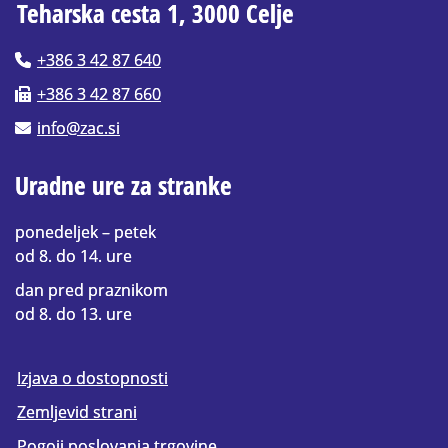
Teharska cesta 1, 3000 Celje
+386 3 42 87 640
+386 3 42 87 660
info@zac.si
Uradne ure za stranke
ponedeljek – petek
od 8. do 14. ure
dan pred praznikom
od 8. do 13. ure
Izjava o dostopnosti
Zemljevid strani
Pogoji poslovanja trgovine