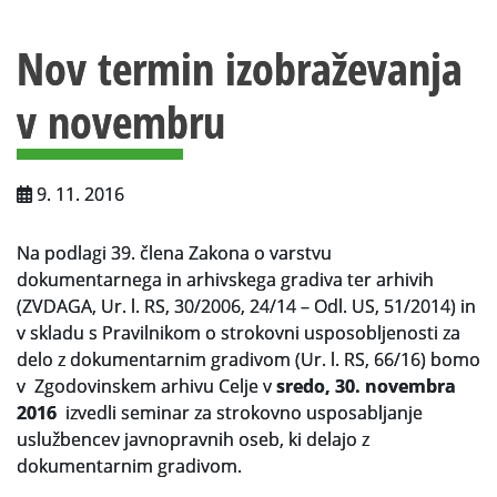
Vsebina strani
Za uporabnike
Nov termin izobraževanja
Vloga za upravne namene
v novembru
Vloga za čitalnico
Vodnik po fondih in zbirkah
9. 11. 2016
VAČ – VIRTUALNA ARHIVSKA ČITALNICA
Na podlagi 39. člena Zakona o varstvu
Za ustvarjalce
dokumentarnega in arhivskega gradiva ter arhivih
Strokovna usposabljanja za uslužbence
(ZVDAGA, Ur. l. RS, 30/2006, 24/14 – Odl. US, 51/2014) in
v skladu s Pravilnikom o strokovni usposobljenosti za
Gradivo
delo z dokumentarnim gradivom (Ur. l. RS, 66/16) bomo
v Zgodovinskem arhivu Celje v
sredo, 30. novembra
Register ustvarjalcev
2016
izvedli seminar za strokovno usposabljanje
uslužbencev javnopravnih oseb, ki delajo z
Arhivske škatle
dokumentarnim gradivom.
Projekti