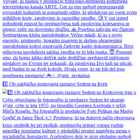
7️⃣ Ob zaključku gostovanja razstave Sedem na Krek