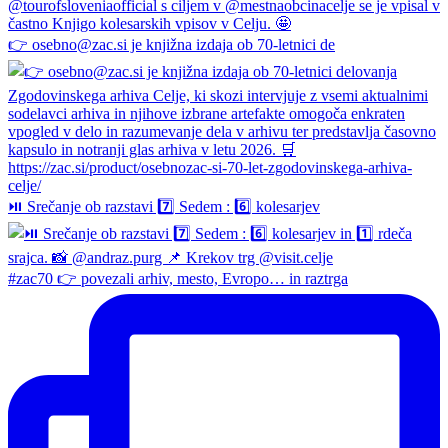
👉 osebno@zac.si je knjižna izdaja ob 70-letnici de
⏯️ Srečanje ob razstavi 7️⃣ Sedem : 6️⃣ kolesarjev
#zac70 👉 povezali arhiv, mesto, Evropo… in raztrga