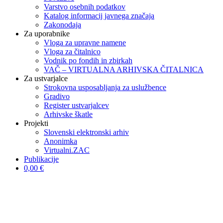
Varstvo osebnih podatkov
Katalog informacij javnega značaja
Zakonodaja
Za uporabnike
Vloga za upravne namene
Vloga za čitalnico
Vodnik po fondih in zbirkah
VAČ – VIRTUALNA ARHIVSKA ČITALNICA
Za ustvarjalce
Strokovna usposabljanja za uslužbence
Gradivo
Register ustvarjalcev
Arhivske škatle
Projekti
Slovenski elektronski arhiv
Anonimka
Virtualni.ZAC
Publikacije
0,00 €