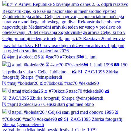
🗓️ #junij #koledar26 ⏳ #zac70 #70skozi6🚂 1. juni
🗓️ #maj #koledar26 ⏳ #70skozi6 #zac70 #dekade90
🗓️ #april #koledar26 / Celjski stari grad med obno
🎶 Vabilo na Mladinski pevski festival, Celje, 1979