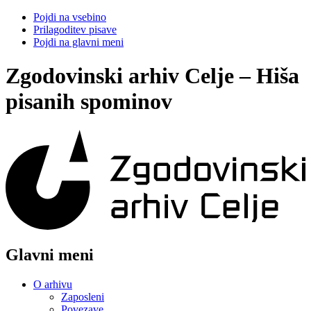
Pojdi na vsebino
Prilagoditev pisave
Pojdi na glavni meni
Zgodovinski arhiv Celje – Hiša
pisanih spominov
Glavni meni
O arhivu
Zaposleni
Povezave