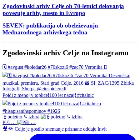
Zgodovinski arhiv Celje ob 70-letnici delovanja
povezuje arhiv, mesto in Evropo
SEVEN: publikacija ob obeleževanju
Mednarodnega arhivskega tedna
Zgodovinski arhiv Celje na Instagramu
🗓️ #avgust #koledar26 #70skozi6 #zac70 Veronika D
Pojdi z menoj v toplice❗️100 let nazaj❗️ #citalnic
🍦poletno 🍡izbira
Piši …
🎥🚲 Celje je gostilo snemanje priznane oddaje Invit