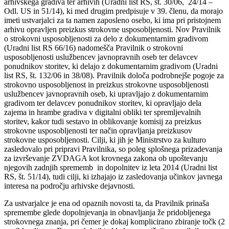
arhivskega gradiva ter arhivih (Uradni list RS, št. 30/06, 24/14 –
Odl. US in 51/14), ki med drugim predpisuje v 39. členu, da morajo
imeti ustvarjalci za ta namen zaposleno osebo, ki ima pri pristojnem
arhivu opravljen preizkus strokovne usposobljenosti. Nov Pravilnik
o strokovni usposobljenosti za delo z dokumentarnim gradivom
(Uradni list RS 66/16) nadomešča Pravilnik o strokovni
usposobljenosti uslužbencev javnopravnih oseb ter delavcev
ponudnikov storitev, ki delajo z dokumentarnim gradivom (Uradni
list RS, št. 132/06 in 38/08). Pravilnik določa podrobnejše pogoje za
strokovno usposobljenost in preizkus strokovne usposobljenosti
uslužbencev javnopravnih oseb, ki upravljajo z dokumentarnim
gradivom ter delavcev ponudnikov storitev, ki opravljajo dela
zajema in hrambe gradiva v digitalni obliki ter spremljevalnih
storitev, kakor tudi sestavo in oblikovanje komisij za preizkus
strokovne usposobljenosti ter način opravljanja preizkusov
strokovne usposobljenosti. Cilji, ki jih je Ministrstvo za kulturo
zasledovalo pri pripravi Pravilnika, so poleg splošnega prizadevanja
za izvrševanje ZVDAGA kot krovnega zakona ob upoštevanju
njegovih zadnjih sprememb in dopolnitev iz leta 2014 (Uradni list
RS, št. 51/14), tudi cilji, ki izhajajo iz zasledovanja učinkov javnega
interesa na področju arhivske dejavnosti.
Za ustvarjalce je ena od opaznih novosti ta, da Pravilnik prinaša
spremembe glede dopolnjevanja in obnavljanja že pridobljenega
strokovnega znanja, pri čemer je dokaj komplicirano zbiranje točk (2