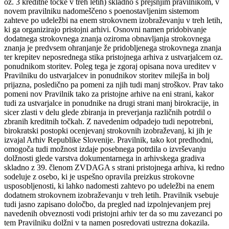
oz. 3 kreditne točke v treh letih) skladno s prejšnjim pravilnikom, v
novem pravilniku nadomeščeno s poenostavljenim sistemom
zahteve po udeležbi na enem strokovnem izobraževanju v treh letih,
ki ga organizirajo pristojni arhivi. Osnovni namen pridobivanje
dodatnega strokovnega znanja oziroma obnavljanja strokovnega
znanja je predvsem ohranjanje že pridobljenega strokovnega znanja
ter krepitev neposrednega stika pristojnega arhiva z ustvarjalcem oz.
ponudnikom storitev. Poleg tega je zgoraj opisana nova ureditev v
Pravilniku do ustvarjalcev in ponudnikov storitev milejša in bolj
prijazna, posledično pa pomeni za njih tudi manj stroškov. Prav tako
pomeni nov Pravilnik tako za pristojne arhive na eni strani, kakor
tudi za ustvarjalce in ponudnike na drugi strani manj birokracije, in
sicer zlasti v delu glede zbiranja in preverjanja različnih potrdil o
zbranih kreditnih točkah. Z navedenim odpadejo tudi nepotrebni,
birokratski postopki ocenjevanj strokovnih izobraževanj, ki jih je
izvajal Arhiv Republike Slovenije. Pravilnik, tako kot predhodni,
omogoča tudi možnost izdaje posebnega potrdila o izvrševanju
dolžnosti glede varstva dokumentarnega in arhivskega gradiva
skladno z 39. členom ZVDAGA s strani pristojnega arhiva, ki redno
sodeluje z osebo, ki je uspešno opravila preizkus strokovne
usposobljenosti, ki lahko nadomesti zahtevo po udeležbi na enem
dodatnem strokovnem izobraževanju v treh letih. Pravilnik vsebuje
tudi jasno zapisano določbo, da pregled nad izpolnjevanjem prej
navedenih obveznosti vodi pristojni arhiv ter da so mu zavezanci po
tem Pravilniku dolžni v ta namen posredovati ustrezna dokazila.