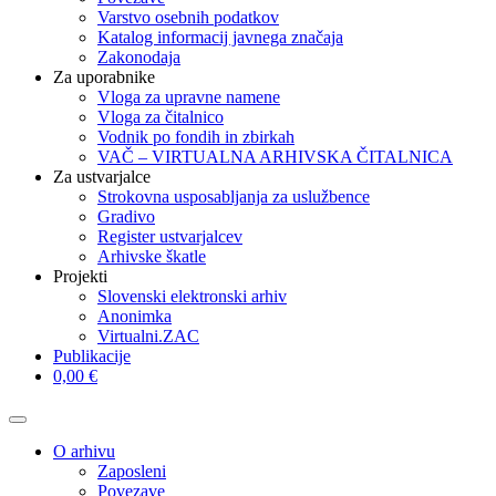
Varstvo osebnih podatkov
Katalog informacij javnega značaja
Zakonodaja
Za uporabnike
Vloga za upravne namene
Vloga za čitalnico
Vodnik po fondih in zbirkah
VAČ – VIRTUALNA ARHIVSKA ČITALNICA
Za ustvarjalce
Strokovna usposabljanja za uslužbence
Gradivo
Register ustvarjalcev
Arhivske škatle
Projekti
Slovenski elektronski arhiv
Anonimka
Virtualni.ZAC
Publikacije
0,00 €
O arhivu
Zaposleni
Povezave