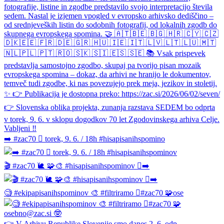
➡️ #zac70 🫆 torek, 9. 6. / 18h #hisapisanihspomino
🎬 #zac70 🐌 🧩🎨 #hisapisanihspominov 🫆➡️
🧐 #ekipapisanihspominov 🎨 #filtriramo 🫆#zac70 🧩ose
👉 V Arhivu Republike Slovenije smo danes 2. 6. odp