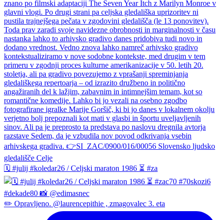
🗓️ #julij #koledar26 / Celjski maraton 1986 ⏳ #za
✏️ Opravljeno. @laurencepithie , zmagovalec 3. eta