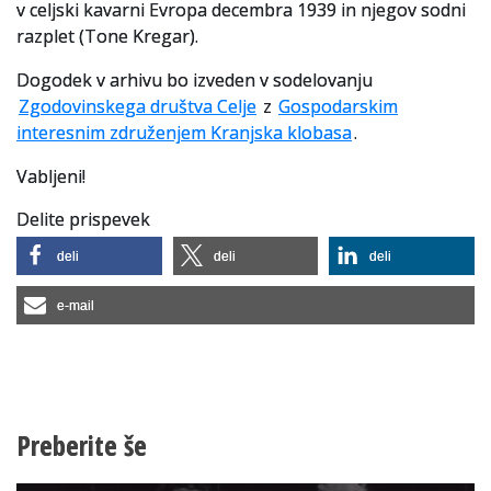
v celjski kavarni Evropa decembra 1939 in njegov sodni
razplet (Tone Kregar).
Dogodek v arhivu bo izveden v sodelovanju
Zgodovinskega društva Celje
z
Gospodarskim
interesnim združenjem Kranjska klobasa
.
Vabljeni!
Delite prispevek
deli
deli
deli
e-mail
Preberite še