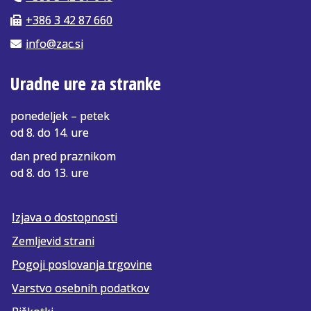
+386 3 42 87 660
info@zac.si
Uradne ure za stranke
ponedeljek – petek
od 8. do 14. ure
dan pred praznikom
od 8. do 13. ure
Izjava o dostopnosti
Zemljevid strani
Pogoji poslovanja trgovine
Varstvo osebnih podatkov