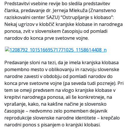
Predstavitvi vsebine revije bo sledila predstavitev
članka, predavanje dr. Jerneja Mlekuža (Znanstveno
Slovenski elektronski arhiv
raziskovalni center SAZU) “Ostrupljanje s klobaso”:
Anonimka
Nekaj ugrizov v klobčič kranjske klobase in narodnega
ponosa, zvit v slovenskem časopisju od pomladi
Virtualni.ZAC
narodov do konca prve svetovne vojne.
Publikacije
Predavanje sloni na tezi, da je imela kranjska klobasa
pomembno mesto v oblikovanju in razvoju slovenske
narodne zavesti v obdobju od pomladi narodov do
konca prve svetovne vojne (pa seveda tudi pozneje). Pri
tem se omeji predvsem na vlogo kranjske klobase v
krepitvi narodnega ponosa, ali še konkretneje, na
vprašanje, kako, na kakšne načine je slovensko
časopisje – nedvomno zelo pomemben dejavnik
reprodukcije slovenske narodne identitete – krepčalo
narodni ponos s pisanjem o kranjski klobasi.