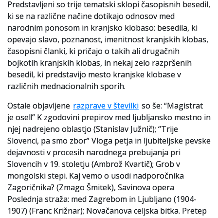
Predstavljeni so trije tematski sklopi časopisnih besedil,
ki se na različne načine dotikajo odnosov med
narodnim ponosom in kranjsko klobaso: besedila, ki
opevajo slavo, poznanost, imenitnost kranjskih klobas,
časopisni članki, ki pričajo o takih ali drugačnih
bojkotih kranjskih klobas, in nekaj zelo razpršenih
besedil, ki predstavijo mesto kranjske klobase v
različnih mednacionalnih sporih.
Ostale objavljene
razprave v številki
so še: “Magistrat
je osel!” K zgodovini prepirov med ljubljansko mestno in
njej nadrejeno oblastjo (Stanislav Južnič); “Trije
Slovenci, pa smo zbor” Vloga petja in ljubiteljske pevske
dejavnosti v procesih narodnega prebujanja pri
Slovencih v 19. stoletju (Ambrož Kvartič); Grob v
mongolski stepi. Kaj vemo o usodi nadporočnika
Zagoričnika? (Zmago Šmitek), Savinova opera
Poslednja straža: med Zagrebom in Ljubljano (1904-
1907) (Franc Križnar); Novačanova celjska bitka. Pretep