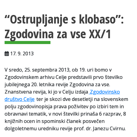
Vsebina strani
Za uporabnike
“Ostrupljanje s klobaso”:
Vloga za upravne namene
Zgodovina za vse XX/1
Vloga za čitalnico
Vodnik po fondih in zbirkah
17. 9. 2013
VAČ – VIRTUALNA ARHIVSKA ČITALNICA
V sredo, 25. septembra 2013, ob 19. uri bomo v
Za ustvarjalce
Zgodovinskem arhivu Celje predstavili prvo številko
Strokovna usposabljanja za uslužbence
jubilejnega 20. letnika revije Zgodovina za vse.
Znanstvena revija, ki jo v Celju izdaja
Zgodovinsko
Gradivo
društvo Celje
ter je skozi dve desetletji na slovenskem
polju zgodovinopisja prava poživitev po izbiri tem in
Register ustvarjalcev
obravnavi tematik, v novi številki prinaša 6 razprav, 8
knjižnih ocen in spominski članek posvečen
Arhivske škatle
dolgoletnemu uredniku revije prof. dr. Janezu Cvirnu.
Projekti