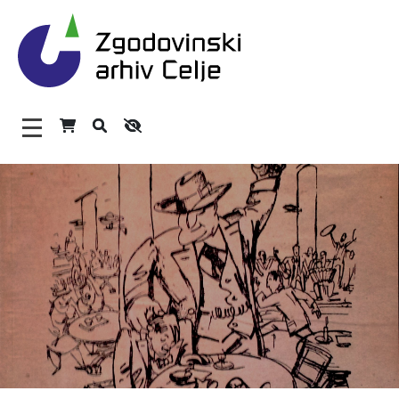
Zgodovinski arhiv Celje – H
Glavni meni
O arhivu
Zaposleni
Povezave
Varstvo osebnih podatkov
Katalog informacij javnega značaja
Zakonodaja