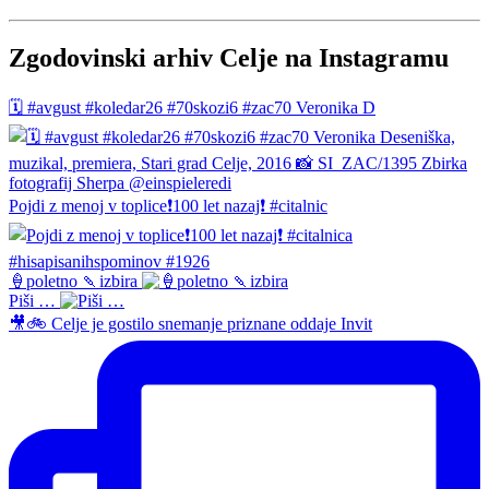
Zgodovinski arhiv Celje na Instagramu
🗓️ #avgust #koledar26 #70skozi6 #zac70 Veronika D
Pojdi z menoj v toplice❗️100 let nazaj❗️ #citalnic
🍦poletno 🍡izbira
Piši …
🎥🚲 Celje je gostilo snemanje priznane oddaje Invit