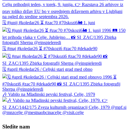
🗓️ #junij #koledar26 ⏳ #zac70 #70skozi6🚂 1. juni
🗓️ #maj #koledar26 ⏳ #70skozi6 #zac70 #dekade90
🗓️ #april #koledar26 / Celjski stari grad med obno
🎶 Vabilo na Mladinski pevski festival, Celje, 1979
Sledite nam