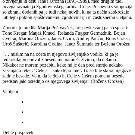
o življenju in delu Janka Orožna (1891-1989), med drugim tudi
prvega ravnatelja Zgodovinskega arhiva Celje. Prispevki s simpozija
so zbrani, dodanih pa je tudi nekaj novih, ki na ta način zaokrožajo
jubilejni poklon spoštovanemu zgodovinarju in zaslužnemu Celjanu.
Zbornik je uredila Marija Počivavšek, prispevke zanj pa so spisali:
Tone Kregar, Matjaž Kmecl, Rolanda Fugger Germadnik, Bojan
Cvelfar, Martina Orožen, Janez Cvirn, Andrej Pančur, Boris Golec,
Uroš Šušterič, Karolina Godina, Janez Šumrada ter Božena Orožen.
“… mislim na na očeta in njegovo življenjsko vodilo, ki ga je
redkokdaj imenoval z besedami, namreč: živimo, da delamo.
Nikakor ne morem pozabiti, kako mi je dan pred smrtjo nekako
zasanjano rekel: ‘Celeja – kako lepo ime’. To so bile skoraj njegove
zadnje besede. Vem, da je delo in Celje v širšem pomenu besede
predstavljalo osrednjo os njegovega življenja” (Božena Orožen)
Vabljeni!
Delite prispevek