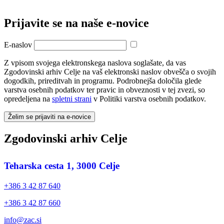
Prijavite se na naše e‑novice
E-naslov
Z vpisom svojega elektronskega naslova soglašate, da vas
Zgodovinski arhiv Celje na vaš elektronski naslov obvešča o svojih
dogodkih, prireditvah in programu. Podrobnejša določila glede
varstva osebnih podatkov ter pravic in obveznosti v tej zvezi, so
opredeljena na
spletni strani
v Politiki varstva osebnih podatkov.
Želim se prijaviti na e-novice
Zgodovinski arhiv Celje
Teharska cesta 1, 3000 Celje
+386 3 42 87 640
+386 3 42 87 660
info@zac.si