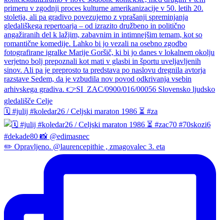
🗓️ #julij #koledar26 / Celjski maraton 1986 ⏳ #za
✏️ Opravljeno. @laurencepithie , zmagovalec 3. eta