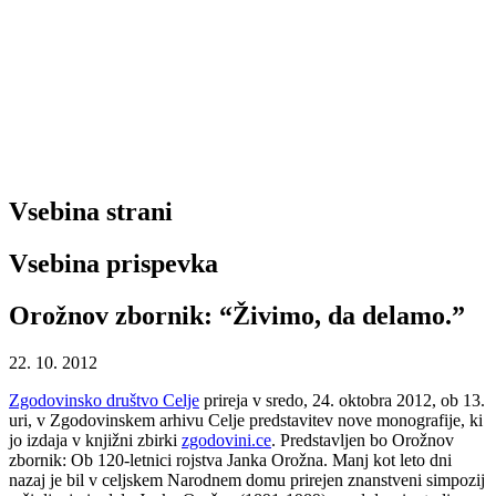
Vsebina strani
Vsebina prispevka
Orožnov zbornik: “Živimo, da delamo.”
22. 10. 2012
Zgodovinsko društvo Celje
prireja v sredo, 24. oktobra 2012, ob 13.
uri, v Zgodovinskem arhivu Celje predstavitev nove monografije, ki
jo izdaja v knjižni zbirki
zgodovini.ce
. Predstavljen bo Orožnov
zbornik: Ob 120-letnici rojstva Janka Orožna. Manj kot leto dni
nazaj je bil v celjskem Narodnem domu prirejen znanstveni simpozij