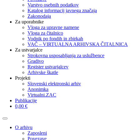
Varstvo osebnih podatkov
Katalog informacij javnega značaja
Zakonodaja
Za uporabnike
Vloga za upravne namene
Vloga za čitalnico
Vodnik po fondih in zbirkah
VAČ – VIRTUALNA ARHIVSKA ČITALNICA
Za ustvarjalce
Strokovna usposabljanja za uslužbence
Gradivo
Register ustvarjalcev
Arhivske škatle
Projekti
Slovenski elektronski arhiv
Anonimka
Virtualni.ZAC
Publikacije
0,00 €
O arhivu
Zaposleni
Povezave