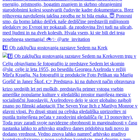
7️⃣ Ob zaključku gostovanja razstave Sedem na Krek