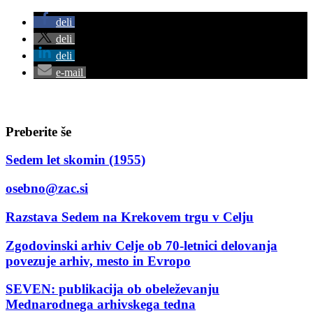
deli
deli
deli
e-mail
Preberite še
Sedem let skomin (1955)
osebno@zac.si
Razstava Sedem na Krekovem trgu v Celju
Zgodovinski arhiv Celje ob 70-letnici delovanja
povezuje arhiv, mesto in Evropo
SEVEN: publikacija ob obeleževanju
Mednarodnega arhivskega tedna