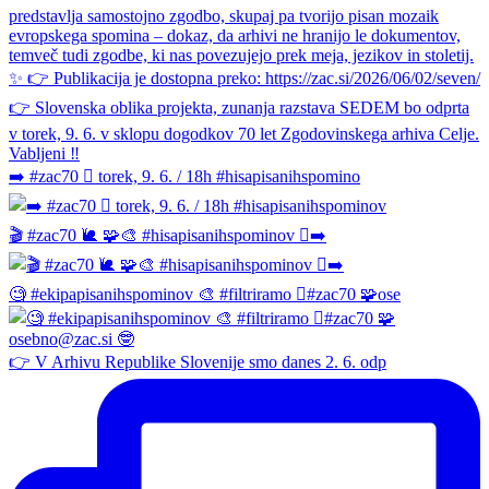
➡️ #zac70 🫆 torek, 9. 6. / 18h #hisapisanihspomino
🎬 #zac70 🐌 🧩🎨 #hisapisanihspominov 🫆➡️
🧐 #ekipapisanihspominov 🎨 #filtriramo 🫆#zac70 🧩ose
👉 V Arhivu Republike Slovenije smo danes 2. 6. odp