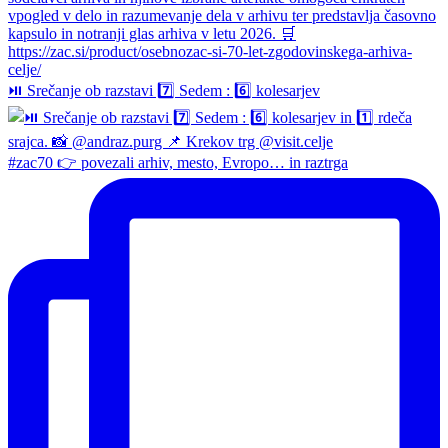
⏯️ Srečanje ob razstavi 7️⃣ Sedem : 6️⃣ kolesarjev
#zac70 👉 povezali arhiv, mesto, Evropo… in raztrga