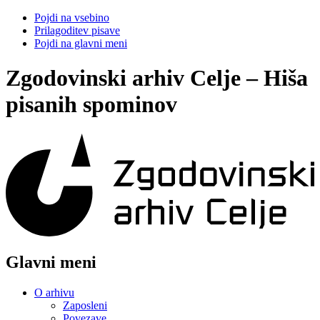
Pojdi na vsebino
Prilagoditev pisave
Pojdi na glavni meni
Zgodovinski arhiv Celje – Hiša
pisanih spominov
Glavni meni
O arhivu
Zaposleni
Povezave