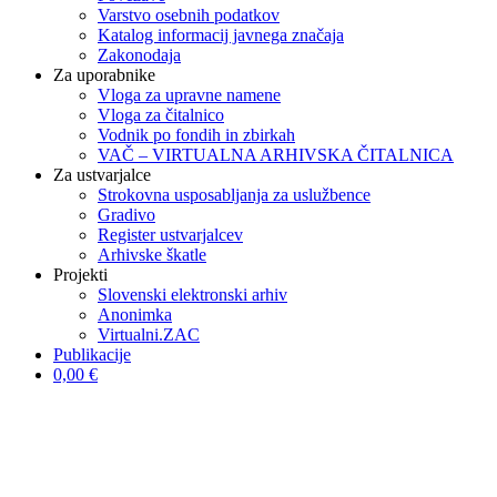
Varstvo osebnih podatkov
Katalog informacij javnega značaja
Zakonodaja
Za uporabnike
Vloga za upravne namene
Vloga za čitalnico
Vodnik po fondih in zbirkah
VAČ – VIRTUALNA ARHIVSKA ČITALNICA
Za ustvarjalce
Strokovna usposabljanja za uslužbence
Gradivo
Register ustvarjalcev
Arhivske škatle
Projekti
Slovenski elektronski arhiv
Anonimka
Virtualni.ZAC
Publikacije
0,00 €