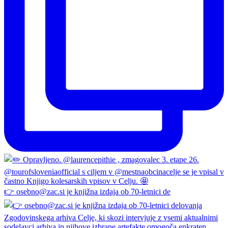
👉 osebno@zac.si je knjižna izdaja ob 70-letnici de