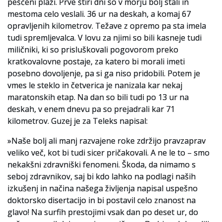
peščeni plaži. Prve štiri dni so v morju bolj stali in
mestoma celo veslali. 36 ur na deskah, a komaj 67
opravljenih kilometrov. Težave z opremo pa sta imela
tudi spremljevalca. V lovu za njimi so bili kasneje tudi
miličniki, ki so prisluškovali pogovorom preko
kratkovalovne postaje, za katero bi morali imeti
posebno dovoljenje, pa si ga niso pridobili. Potem je
vmes le steklo in četverica je nanizala kar nekaj
maratonskih etap. Na dan so bili tudi po 13 ur na
deskah, v enem dnevu pa so prejadrali kar 71
kilometrov. Guzej je za Teleks napisal:
»Naše bolj ali manj razvajene roke zdržijo pravzaprav
veliko več, kot bi tudi sicer pričakovali. A ne le to – smo
nekakšni zdravniški fenomeni. Škoda, da nimamo s
seboj zdravnikov, saj bi kdo lahko na podlagi naših
izkušenj in načina našega življenja napisal uspešno
doktorsko disertacijo in bi postavil celo znanost na
glavo! Na surfih prestojimi vsak dan po deset ur, do