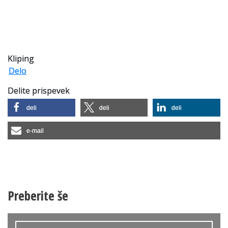
Kliping
Delo
Delite prispevek
deli
deli
deli
e-mail
Preberite še