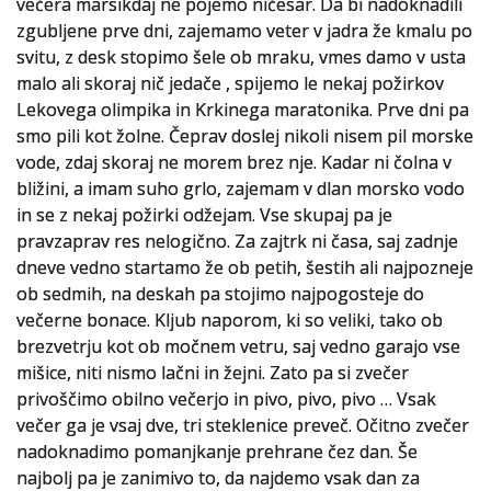
večera marsikdaj ne pojemo ničesar. Da bi nadoknadili
zgubljene prve dni, zajemamo veter v jadra že kmalu po
svitu, z desk stopimo šele ob mraku, vmes damo v usta
malo ali skoraj nič jedače , spijemo le nekaj požirkov
Lekovega olimpika in Krkinega maratonika. Prve dni pa
smo pili kot žolne. Čeprav doslej nikoli nisem pil morske
vode, zdaj skoraj ne morem brez nje. Kadar ni čolna v
bližini, a imam suho grlo, zajemam v dlan morsko vodo
in se z nekaj požirki odžejam. Vse skupaj pa je
pravzaprav res nelogično. Za zajtrk ni časa, saj zadnje
dneve vedno startamo že ob petih, šestih ali najpozneje
ob sedmih, na deskah pa stojimo najpogosteje do
večerne bonace. Kljub naporom, ki so veliki, tako ob
brezvetrju kot ob močnem vetru, saj vedno garajo vse
mišice, niti nismo lačni in žejni. Zato pa si zvečer
privoščimo obilno večerjo in pivo, pivo, pivo … Vsak
večer ga je vsaj dve, tri steklenice preveč. Očitno zvečer
nadoknadimo pomanjkanje prehrane čez dan. Še
najbolj pa je zanimivo to, da najdemo vsak dan za