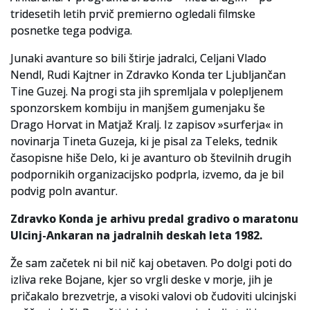
tridesetih letih prvič premierno ogledali filmske
Slovenski elektronski arhiv
posnetke tega podviga.
Anonimka
Junaki avanture so bili štirje jadralci, Celjani Vlado
Nendl, Rudi Kajtner in Zdravko Konda ter Ljubljančan
Virtualni.ZAC
Tine Guzej. Na progi sta jih spremljala v polepljenem
sponzorskem kombiju in manjšem gumenjaku še
Publikacije
Drago Horvat in Matjaž Kralj. Iz zapisov »surferja« in
novinarja Tineta Guzeja, ki je pisal za Teleks, tednik
časopisne hiše Delo, ki je avanturo ob številnih drugih
podpornikih organizacijsko podprla, izvemo, da je bil
podvig poln avantur.
Zdravko Konda je arhivu predal gradivo o maratonu
Ulcinj-Ankaran na jadralnih deskah leta 1982.
Že sam začetek ni bil nič kaj obetaven. Po dolgi poti do
izliva reke Bojane, kjer so vrgli deske v morje, jih je
pričakalo brezvetrje, a visoki valovi ob čudoviti ulcinjski