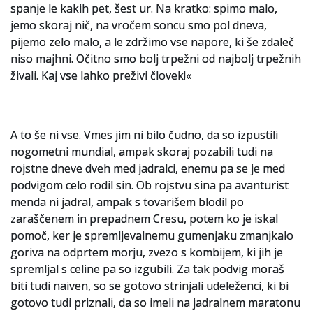
spanje le kakih pet, šest ur. Na kratko: spimo malo,
jemo skoraj nič, na vročem soncu smo pol dneva,
pijemo zelo malo, a le zdržimo vse napore, ki še zdaleč
niso majhni. Očitno smo bolj trpežni od najbolj trpežnih
živali. Kaj vse lahko preživi človek!«
A to še ni vse. Vmes jim ni bilo čudno, da so izpustili
nogometni mundial, ampak skoraj pozabili tudi na
rojstne dneve dveh med jadralci, enemu pa se je med
podvigom celo rodil sin. Ob rojstvu sina pa avanturist
menda ni jadral, ampak s tovarišem blodil po
zaraščenem in prepadnem Cresu, potem ko je iskal
pomoč, ker je spremljevalnemu gumenjaku zmanjkalo
goriva na odprtem morju, zvezo s kombijem, ki jih je
spremljal s celine pa so izgubili. Za tak podvig moraš
biti tudi naiven, so se gotovo strinjali udeleženci, ki bi
gotovo tudi priznali, da so imeli na jadralnem maratonu