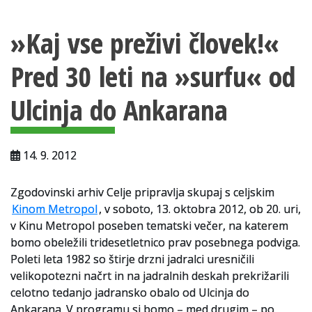
Vsebina strani
Za uporabnike
»Kaj vse preživi človek!«
Vloga za upravne namene
Pred 30 leti na »surfu« od
Vloga za čitalnico
Ulcinja do Ankarana
Vodnik po fondih in zbirkah
VAČ – VIRTUALNA ARHIVSKA ČITALNICA
14. 9. 2012
Za ustvarjalce
Strokovna usposabljanja za uslužbence
Zgodovinski arhiv Celje pripravlja skupaj s celjskim
Kinom Metropol
, v soboto, 13. oktobra 2012, ob 20. uri,
Gradivo
v Kinu Metropol poseben tematski večer, na katerem
bomo obeležili tridesetletnico prav posebnega podviga.
Register ustvarjalcev
Poleti leta 1982 so štirje drzni jadralci uresničili
velikopotezni načrt in na jadralnih deskah prekrižarili
Arhivske škatle
celotno tedanjo jadransko obalo od Ulcinja do
Ankarana. V programu si bomo – med drugim – po
Projekti