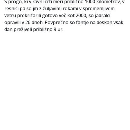
S progo, ki v ravni črti meri približno 1000 kilometrov, v
resnici pa so jih z žuljavimi rokami v spremenljivem
vetru prekrižarili gotovo več kot 2000, so jadralci
opravili v 26 dneh. Povprečno so fantje na deskah vsak
dan preživeli približno 9 ur.