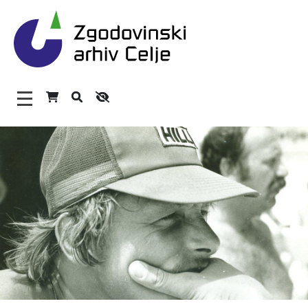
Zgodovinski arhiv Celje – H
Glavni meni
O arhivu
Zaposleni
Povezave
Varstvo osebnih podatkov
Katalog informacij javnega značaja
Zakonodaja