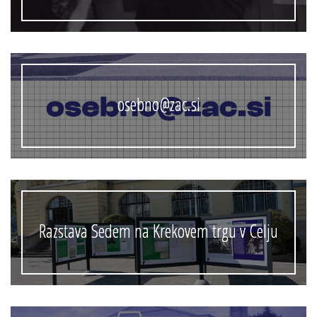
osebno@zac.si
Razstava Sedem na Krekovem trgu v Celju