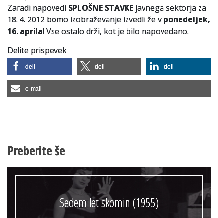
Zaradi napovedi
SPLOŠNE STAVKE
javnega sektorja za
18. 4. 2012 bomo izobraževanje izvedli že v
Slovenski elektronski arhiv
ponedeljek,
16. aprila
! Vse ostalo drži, kot je bilo napovedano.
Anonimka
Delite prispevek
Virtualni.ZAC
deli
deli
deli
Publikacije
e-mail
Preberite še
Sedem let skomin (1955)