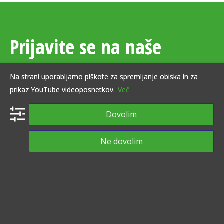
Prijavite se na naše
e‑novice
Na strani uporabljamo piškote za spremljanje obiska in za
prikaz YouTube videoposnetkov.
Več
E-naslov
Dovolim
Ne dovolim
Z vpisom svojega elektronskega naslova soglašate,
da vas Zgodovinski arhiv Celje na vaš elektronski
naslov obvešča o svojih dogodkih, prireditvah in
programu. Podrobnejša določila glede varstva osebnih
podatkov ter pravic in obveznosti v tej zvezi, so
opredeljena na
spletni strani
v Politiki varstva osebnih
podatkov.