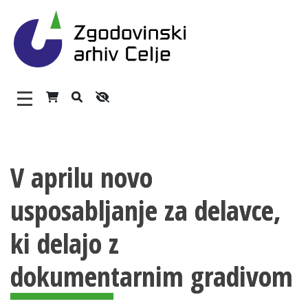
Zgodovinski arhiv Celje – H
Glavni meni
Vsebina strani
O arhivu
V aprilu novo
Zaposleni
usposabljanje za delavce,
Povezave
Varstvo osebnih podatkov
ki delajo z
Katalog informacij javnega značaja
dokumentarnim gradivom
Zakonodaja