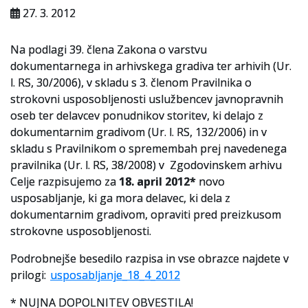
Za uporabnike
27. 3. 2012
Vloga za upravne namene
Na podlagi 39. člena Zakona o varstvu
dokumentarnega in arhivskega gradiva ter arhivih (Ur.
Vloga za čitalnico
l. RS, 30/2006), v skladu s 3. členom Pravilnika o
strokovni usposobljenosti uslužbencev javnopravnih
Vodnik po fondih in zbirkah
oseb ter delavcev ponudnikov storitev, ki delajo z
VAČ – VIRTUALNA ARHIVSKA ČITALNICA
dokumentarnim gradivom (Ur. l. RS, 132/2006) in v
skladu s Pravilnikom o spremembah prej navedenega
Za ustvarjalce
pravilnika (Ur. l. RS, 38/2008) v Zgodovinskem arhivu
Celje razpisujemo za
18. ap
ril 2012*
novo
Strokovna usposabljanja za uslužbence
usposabljanje, ki ga mora delavec, ki dela z
dokumentarnim gradivom, opraviti pred preizkusom
Gradivo
strokovne usposobljenosti.
Register ustvarjalcev
Podrobnejše besedilo razpisa in vse obrazce najdete v
prilogi:
usposabljanje_18_4_2012
Arhivske škatle
* NUJNA DOPOLNITEV OBVESTILA!
Projekti