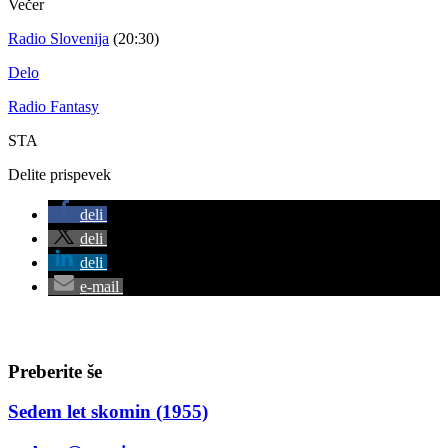
Večer
Radio Slovenija
(20:30)
Delo
Radio Fantasy
STA
Delite prispevek
deli
deli
deli
e-mail
Preberite še
Sedem let skomin (1955)