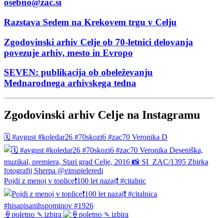
osebno@zac.si
Razstava Sedem na Krekovem trgu v Celju
Zgodovinski arhiv Celje ob 70-letnici delovanja
povezuje arhiv, mesto in Evropo
SEVEN: publikacija ob obeleževanju
Mednarodnega arhivskega tedna
Zgodovinski arhiv Celje na Instagramu
🗓️ #avgust #koledar26 #70skozi6 #zac70 Veronika D
Pojdi z menoj v toplice❗️100 let nazaj❗️ #citalnic
🍦poletno 🍡izbira