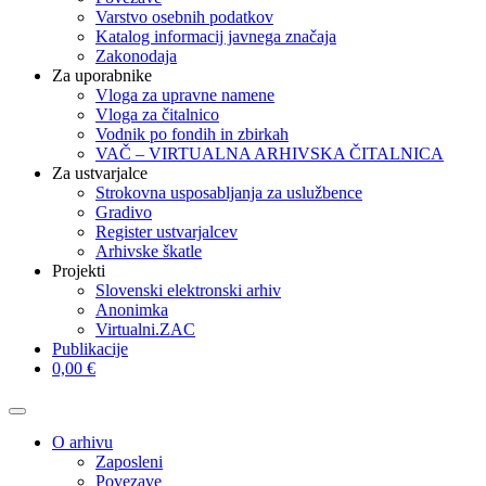
Varstvo osebnih podatkov
Katalog informacij javnega značaja
Zakonodaja
Za uporabnike
Vloga za upravne namene
Vloga za čitalnico
Vodnik po fondih in zbirkah
VAČ – VIRTUALNA ARHIVSKA ČITALNICA
Za ustvarjalce
Strokovna usposabljanja za uslužbence
Gradivo
Register ustvarjalcev
Arhivske škatle
Projekti
Slovenski elektronski arhiv
Anonimka
Virtualni.ZAC
Publikacije
0,00 €
O arhivu
Zaposleni
Povezave