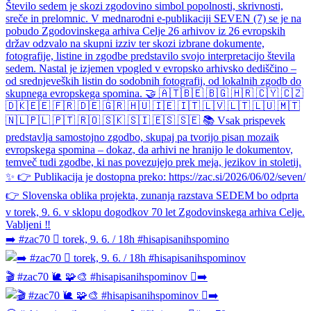
➡️ #zac70 🫆 torek, 9. 6. / 18h #hisapisanihspomino
🎬 #zac70 🐌 🧩🎨 #hisapisanihspominov 🫆➡️