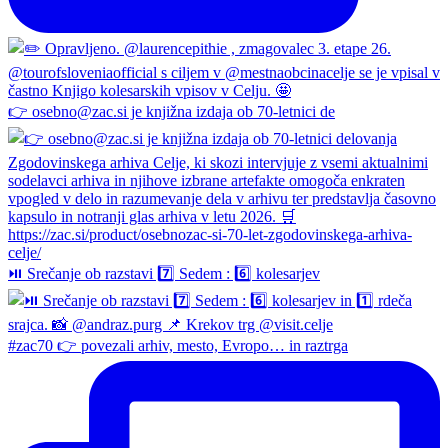
👉 osebno@zac.si je knjižna izdaja ob 70-letnici de
⏯️ Srečanje ob razstavi 7️⃣ Sedem : 6️⃣ kolesarjev
#zac70 👉 povezali arhiv, mesto, Evropo… in raztrga