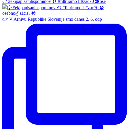
🧐 #ekipapisanihspominov 🎨 #filtriramo 🫆#zac70 🧩ose
👉 V Arhivu Republike Slovenije smo danes 2. 6. odp