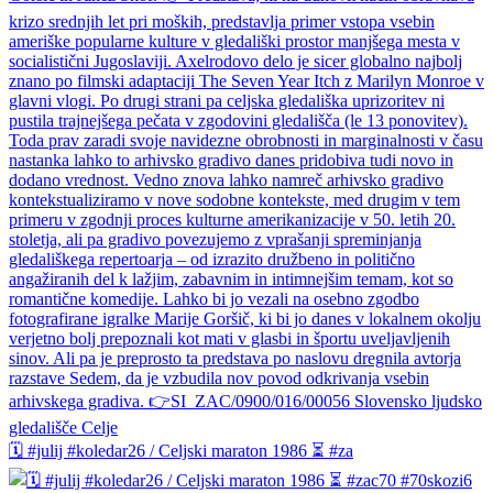
🗓️ #julij #koledar26 / Celjski maraton 1986 ⏳ #za