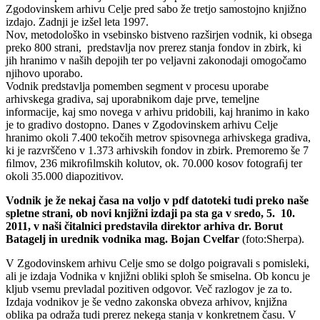
Zgodovinskem arhivu Celje pred sabo že tretjo samostojno knjižno
izdajo. Zadnji je izšel leta 1997.
Nov, metodološko in vsebinsko bistveno razširjen vodnik, ki obsega
preko 800 strani, predstavlja nov prerez stanja fondov in zbirk, ki
jih hranimo v naših depojih ter po veljavni zakonodaji omogočamo
njihovo uporabo.
Vodnik predstavlja pomemben segment v procesu uporabe
arhivskega gradiva, saj uporabnikom daje prve, temeljne
informacije, kaj smo novega v arhivu pridobili, kaj hranimo in kako
je to gradivo dostopno. Danes v Zgodovinskem arhivu Celje
hranimo okoli 7.400 tekočih metrov spisovnega arhivskega gradiva,
ki je razvrščeno v 1.373 arhivskih fondov in zbirk. Premoremo še 7
ﬁlmov, 236 mikroﬁlmskih kolutov, ok. 70.000 kosov fotograﬁj ter
okoli 35.000 diapozitivov.
Vodnik je že nekaj časa na voljo v pdf datoteki tudi preko naše
spletne strani, ob novi knjižni izdaji pa sta ga v sredo, 5. 10.
2011, v naši čitalnici predstavila direktor arhiva dr. Borut
Batagelj in urednik vodnika mag. Bojan Cvelfar
(foto:Sherpa).
V Zgodovinskem arhivu Celje smo se dolgo poigravali s pomisleki,
ali je izdaja Vodnika v knjižni obliki sploh še smiselna. Ob koncu je
kljub vsemu prevladal pozitiven odgovor. Več razlogov je za to.
Izdaja vodnikov je še vedno zakonska obveza arhivov, knjižna
oblika pa odraža tudi prerez nekega stanja v konkretnem času. V