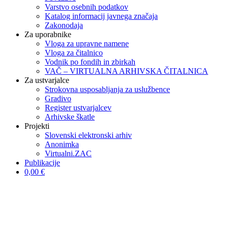
Varstvo osebnih podatkov
Katalog informacij javnega značaja
Zakonodaja
Za uporabnike
Vloga za upravne namene
Vloga za čitalnico
Vodnik po fondih in zbirkah
VAČ – VIRTUALNA ARHIVSKA ČITALNICA
Za ustvarjalce
Strokovna usposabljanja za uslužbence
Gradivo
Register ustvarjalcev
Arhivske škatle
Projekti
Slovenski elektronski arhiv
Anonimka
Virtualni.ZAC
Publikacije
0,00 €