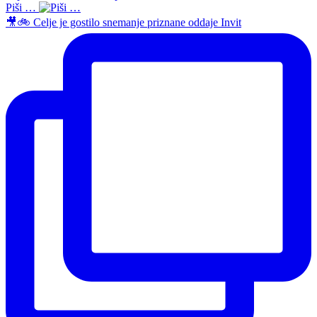
Piši …
🎥🚲 Celje je gostilo snemanje priznane oddaje Invit