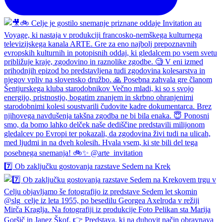
7️⃣ Ob zaključku gostovanja razstave Sedem na Krek