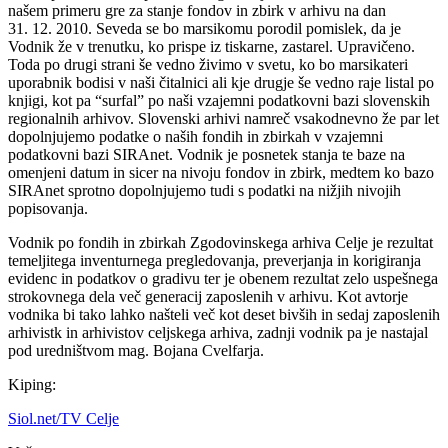
našem primeru gre za stanje fondov in zbirk v arhivu na dan
31. 12. 2010. Seveda se bo marsikomu porodil pomislek, da je
Vodnik že v trenutku, ko prispe iz tiskarne, zastarel. Upravičeno.
Toda po drugi strani še vedno živimo v svetu, ko bo marsikateri
uporabnik bodisi v naši čitalnici ali kje drugje še vedno raje listal po
knjigi, kot pa “surfal” po naši vzajemni podatkovni bazi slovenskih
regionalnih arhivov. Slovenski arhivi namreč vsakodnevno že par let
dopolnjujemo podatke o naših fondih in zbirkah v vzajemni
podatkovni bazi SIRAnet. Vodnik je posnetek stanja te baze na
omenjeni datum in sicer na nivoju fondov in zbirk, medtem ko bazo
SIRAnet sprotno dopolnjujemo tudi s podatki na nižjih nivojih
popisovanja.
Vodnik po fondih in zbirkah Zgodovinskega arhiva Celje je rezultat
temeljitega inventurnega pregledovanja, preverjanja in korigiranja
evidenc in podatkov o gradivu ter je obenem rezultat zelo uspešnega
strokovnega dela več generacij zaposlenih v arhivu. Kot avtorje
vodnika bi tako lahko našteli več kot deset bivših in sedaj zaposlenih
arhivistk in arhivistov celjskega arhiva, zadnji vodnik pa je nastajal
pod uredništvom mag. Bojana Cvelfarja.
Kiping:
Siol.net/TV Celje