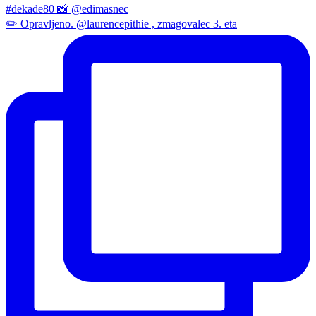
✏️ Opravljeno. @laurencepithie , zmagovalec 3. eta