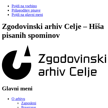
Pojdi na vsebino
Prilagoditev pisave
Pojdi na glavni meni
Zgodovinski arhiv Celje – Hiša
pisanih spominov
Glavni meni
O arhivu
Zaposleni
Povezave