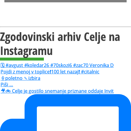
Zgodovinski arhiv Celje na
Instagramu
🗓️ #avgust #koledar26 #70skozi6 #zac70 Veronika D
Pojdi z menoj v toplice❗️100 let nazaj❗️ #citalnic
🍦poletno 🍡izbira
Piši …
🎥🚲 Celje je gostilo snemanje priznane oddaje Invit