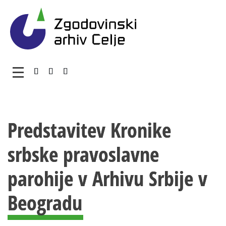
Zgodovinski arhiv Celje – 
Glavni meni
Vsebina strani
O arhivu
Predstavitev Kronike
Zaposleni
srbske pravoslavne
Povezave
Varstvo osebnih podatkov
parohije v Arhivu Srbije v
Katalog informacij javnega značaja
Beogradu
Zakonodaja