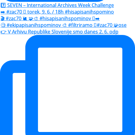
7️⃣ SEVEN – International Archives Week Challenge
➡️ #zac70 🫆 torek, 9. 6. / 18h #hisapisanihspomino
🎬 #zac70 🐌 🧩🎨 #hisapisanihspominov 🫆➡️
🧐 #ekipapisanihspominov 🎨 #filtriramo 🫆#zac70 🧩ose
👉 V Arhivu Republike Slovenije smo danes 2. 6. odp