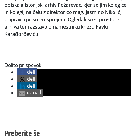
obiskala Istorijski arhiv Požarevac, kjer so jim kolegice
in kolegi, na čelu z direktorico mag. Jasmino Nikolić,
Slovenski elektronski arhiv
pripravili prisrčen sprejem. Ogledali so si prostore
Anonimka
arhiva ter razstavo o namestniku knezu Pavlu
Karađorđeviću.
Virtualni.ZAC
Publikacije
Delite prispevek
deli
deli
deli
e-mail
Preberite še