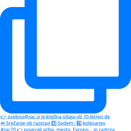
👉 osebno@zac.si je knjižna izdaja ob 70-letnici de
⏯️ Srečanje ob razstavi 7️⃣ Sedem : 6️⃣ kolesarjev
#zac70 👉 povezali arhiv, mesto, Evropo… in raztrga