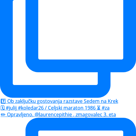
7️⃣ Ob zaključku gostovanja razstave Sedem na Krek
🗓️ #julij #koledar26 / Celjski maraton 1986 ⏳ #za
✏️ Opravljeno. @laurencepithie , zmagovalec 3. eta