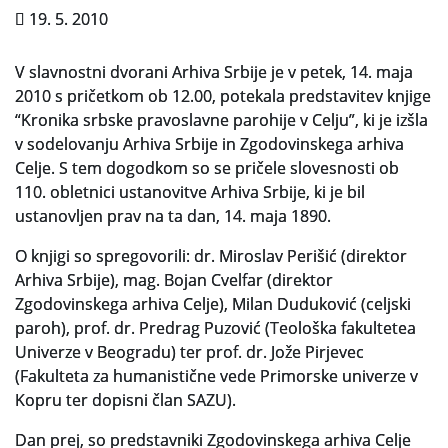
Za uporabnike
19. 5. 2010
Vloga za upravne namene
V slavnostni dvorani Arhiva Srbije je v petek, 14. maja
2010 s pričetkom ob 12.00, potekala predstavitev knjige
Vloga za čitalnico
“Kronika srbske pravoslavne parohije v Celju”, ki je izšla
v sodelovanju Arhiva Srbije in Zgodovinskega arhiva
Vodnik po fondih in zbirkah
Celje. S tem dogodkom so se pričele slovesnosti ob
VAČ – VIRTUALNA ARHIVSKA ČITALNICA
110. obletnici ustanovitve Arhiva Srbije, ki je bil
ustanovljen prav na ta dan, 14. maja 1890.
Za ustvarjalce
O knjigi so spregovorili: dr. Miroslav Perišić (direktor
Strokovna usposabljanja za uslužbence
Arhiva Srbije), mag. Bojan Cvelfar (direktor
Zgodovinskega arhiva Celje), Milan Duduković (celjski
Gradivo
paroh), prof. dr. Predrag Puzović (Teološka fakultetea
Univerze v Beogradu) ter prof. dr. Jože Pirjevec
Register ustvarjalcev
(Fakulteta za humanistične vede Primorske univerze v
Kopru ter dopisni član SAZU).
Arhivske škatle
Dan prej, so predstavniki Zgodovinskega arhiva Celje
Projekti