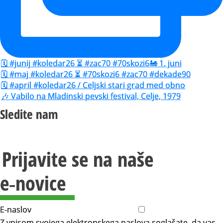
🗓️ #junij #koledar26 ⏳ #zac70 #70skozi6🚂 1. juni
🗓️ #maj #koledar26 ⏳ #70skozi6 #zac70 #dekade90
🗓️ #april #koledar26 / Celjski stari grad med obno
🎶 Vabilo na Mladinski pevski festival, Celje, 1979
Sledite nam
Prijavite se na naše
e‑novice
E-naslov
Z vpisom svojega elektronskega naslova soglašate, da vas